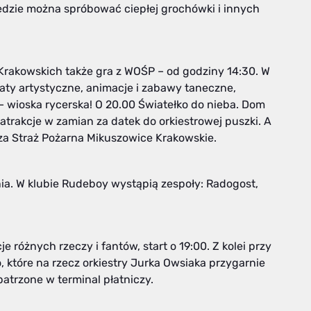
 będzie można spróbować ciepłej grochówki i innych
rakowskich także gra z WOŚP – od godziny 14:30. W
aty artystyczne, animacje i zabawy taneczne,
wioska rycerska! O 20.00 Światełko do nieba. Dom
e atrakcje w zamian za datek do orkiestrowej puszki. A
a Straż Pożarna Mikuszowice Krakowskie.
ia. W klubie Rudeboy wystąpią zespoły: Radogost,
 różnych rzeczy i fantów, start o 19:00. Z kolei przy
 które na rzecz orkiestry Jurka Owsiaka przygarnie
patrzone w terminal płatniczy.