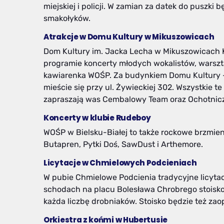
miejskiej i policji. W zamian za datek do puszki
smakołyków.
Atrakcje w Domu Kultury w Mikuszowicach
Dom Kultury im. Jacka Lecha w Mikuszowicach K
programie koncerty młodych wokalistów, warszt
kawiarenka WOŚP. Za budynkiem Domu Kultury – 
mieście się przy ul. Żywieckiej 302. Wszystkie t
zapraszają was Cembalowy Team oraz Ochotnicz
Koncerty w klubie Rudeboy
WOŚP w Bielsku-Białej to także rockowe brzmien
Butapren, Pytki Doś, SawDust i Arthemore.
Licytacje w Chmielowych Podcieniach
W pubie Chmielowe Podcienia tradycyjne licytacje
schodach na placu Bolesława Chrobrego stoisko,
każda liczbę drobniaków. Stoisko będzie też zao
Orkiestra z końmi w Hubertusie