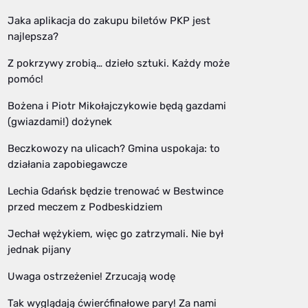
Jaka aplikacja do zakupu biletów PKP jest
najlepsza?
Z pokrzywy zrobią… dzieło sztuki. Każdy może
pomóc!
Bożena i Piotr Mikołajczykowie będą gazdami
(gwiazdami!) dożynek
Beczkowozy na ulicach? Gmina uspokaja: to
działania zapobiegawcze
Lechia Gdańsk będzie trenować w Bestwince
przed meczem z Podbeskidziem
Jechał wężykiem, więc go zatrzymali. Nie był
jednak pijany
Uwaga ostrzeżenie! Zrzucają wodę
Tak wyglądają ćwierćfinałowe pary! Za nami