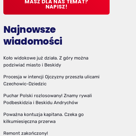
MASZ DLA NAS TEMAT?
NAPISZ!
Najnowsze
wiadomości
Koło widokowe już działa. Z góry można
podziwiać miasto i Beskidy
Procesja w intencji Ojczyzny przeszła ulicami
Czechowic-Dziedzic
Puchar Polski rozlosowany! Znamy rywali
Podbeskidzia i Beskidu Andrychów
Poważna kontuzja kapitana. Czeka go
kilkumiesięczna przerwa
Remont zakończony!