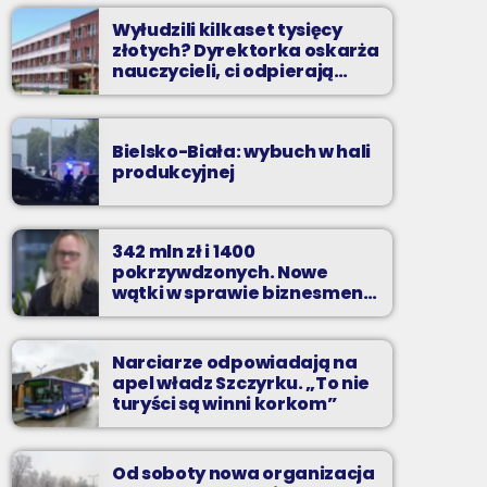
Wyłudzili kilkaset tysięcy
złotych? Dyrektorka oskarża
nauczycieli, ci odpierają
zarzuty
Bielsko-Biała: wybuch w hali
produkcyjnej
342 mln zł i 1400
pokrzywdzonych. Nowe
wątki w sprawie biznesmena
z Bielska-Białej
Narciarze odpowiadają na
apel władz Szczyrku. „To nie
turyści są winni korkom”
Od soboty nowa organizacja