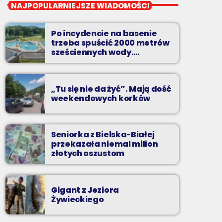
Wakacyjny Mix Przebojów
NAJPOPULARNIEJSZE WIADOMOŚCI
Wakacyjny Mix Przebojów w Radiu BIELSKO
to najgorętsze hity lata, muzyczne plażowe
Po incydencie na basenie
perełki, wspomnienia letnich przebojów,
trzeba spuścić 2000 metrów
nowości i premiery oraz Wasze pozdrowienia
sześciennych wody.
„Ogromne koszty i ogromna
z wakacji!
praca”
„Tu się nie da żyć”. Mają dość
weekendowych korków
Seniorka z Bielska-Białej
przekazała niemal milion
złotych oszustom
Gigant z Jeziora
Żywieckiego