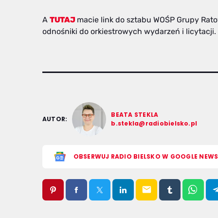
A
TUTAJ
macie link do sztabu WOŚP Grupy Ratow
odnośniki do orkiestrowych wydarzeń i licytacji.
BEATA STEKLA
AUTOR:
b.stekla@radiobielsko.pl
OBSERWUJ RADIO BIELSKO W GOOGLE NEW
email