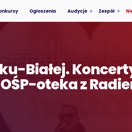
onkursy
Ogłoszenia
Audycje
Zespół
Ni
u-Białej. Koncerty,
WOŚP-oteka z Radie