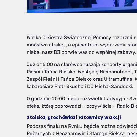
Wielka Orkiestra Świątecznej Pomocy rozbrzmi n
mnóstwo atrakcji, a epicentrum wydarzenia stani
nieba, nasz DJ porwie was do wspólnej zabawy.
Już o 16:00 na starówce ruszają koncerty orga
Pieśni i Tańca Bielsko. Wystąpią Niemonotonni, T
Zespół Pieśni i Tańca Bielsko oraz Ultramuffina
kabareciarz Piotr Skucha i DJ Michał Sandecki.
O godzinie 20:00 niebo rozświetli tradycyjne Św
oteka, którą poprowadzi – oczywiście – Radio Bie
Stoiska, grochówka i ratownicy w akcji
Podczas finału na Rynku będzie można odwiedzi
Pożarnych z Hecznarowic i Starego Bielska, bes