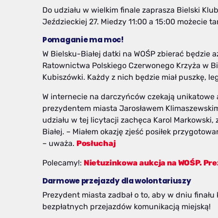
Do udziału w wielkim finale zaprasza Bielski Klu
Jeździeckiej 27. Miedzy 11:00 a 15:00 możecie 
Pomaganie ma moc!
W Bielsku-Białej datki na WOŚP zbierać będzie 
Ratownictwa Polskiego Czerwonego Krzyża w Bie
Kubiszówki. Każdy z nich będzie miał puszkę, le
W internecie na darczyńców czekają unikatowe a
prezydentem miasta Jarosławem Klimaszewskim. 
udziału w tej licytacji zachęca Karol Markowski
Białej. – Miałem okazję zjeść posiłek przygotow
– uważa.
Posłuchaj
Polecamy!:
Nietuzinkowa aukcja na WOŚP. Pre
Darmowe przejazdy dla wolontariuszy
Prezydent miasta zadbał o to, aby w dniu finał
bezpłatnych przejazdów komunikacją miejską!