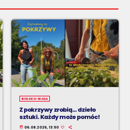
BIELSKO-BIAŁA
Z pokrzywy zrobią… dzieło
sztuki. Każdy może pomóc!
06.08.2026, 13:50
today