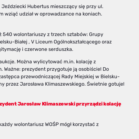
b Jeździecki Hubertus mieszczący się przy ul.
tam wziąć udział w oprowadzance na koniach.
aż 540 wolontariuszy z trzech sztabów: Grupy
lsku-Białej , V Liceum Ogólnokształcącego oraz
gitymację i czerwone serduszka.
ukcje. Można wylicytować m.in. kolację z
Ważne: prezydent przygotuje ją osobiście! Do
, zastępca przewodniczącej Rady Miejskiej w Bielsku-
any przez Jarosława Klimaszewskiego. Świetnie gotuje!
zydent Jarosław Klimaszewski przyrządzi kolację
u każdy wolontariusz WOŚP mógł korzystać z