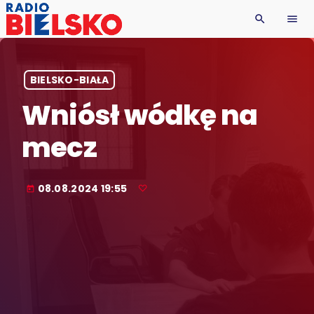
search
menu
BIELSKO-BIAŁA
Wniósł wódkę na
mecz
08.08.2024 19:55
today