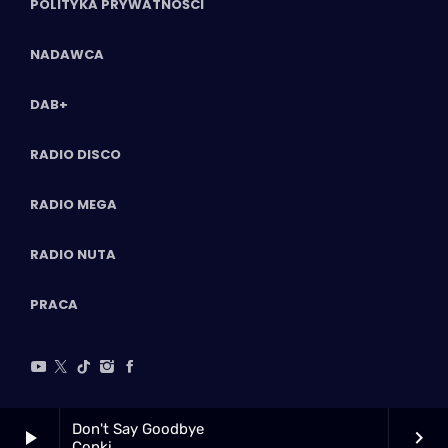
POLITYKA PRYWATNOŚCI
NADAWCA
DAB+
RADIO DISCO
RADIO MEGA
RADIO NUTA
PRACA
Don't Say Goodbye
play_arrow
keyboard_arrow_right
Conki