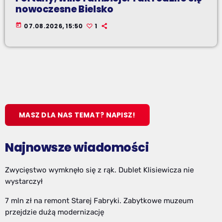
nowoczesne Bielsko
today
07.08.2026, 15:50
1
MASZ DLA NAS TEMAT? NAPISZ!
Najnowsze wiadomości
Zwycięstwo wymknęło się z rąk. Dublet Klisiewicza nie
wystarczył
7 mln zł na remont Starej Fabryki. Zabytkowe muzeum
przejdzie dużą modernizację