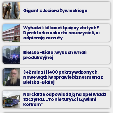
Gigant z Jeziora Żywieckiego
Wyłudzili kilkaset tysięcy złotych?
Dyrektorka oskarża nauczycieli, ci
odpierają zarzuty
Bielsko-Biała: wybuch w hali
produkcyjnej
342 mln zł i 1400 pokrzywdzonych.
Nowe wątki w sprawie biznesmena z
Bielska-Białej
Narciarze odpowiadają na apel władz
Szczyrku. „To nie turyści są winni
korkom”