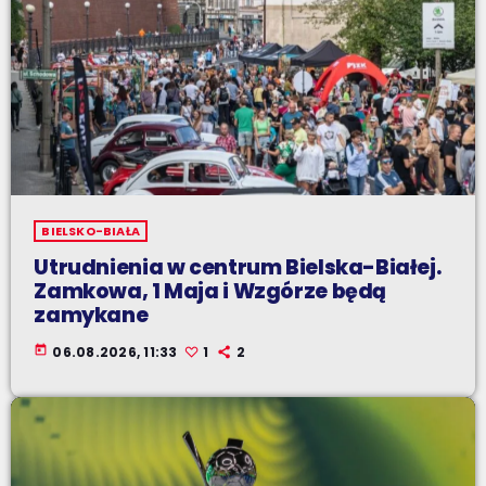
BIELSKO-BIAŁA
Utrudnienia w centrum Bielska-Białej.
Zamkowa, 1 Maja i Wzgórze będą
zamykane
today
06.08.2026, 11:33
1
2