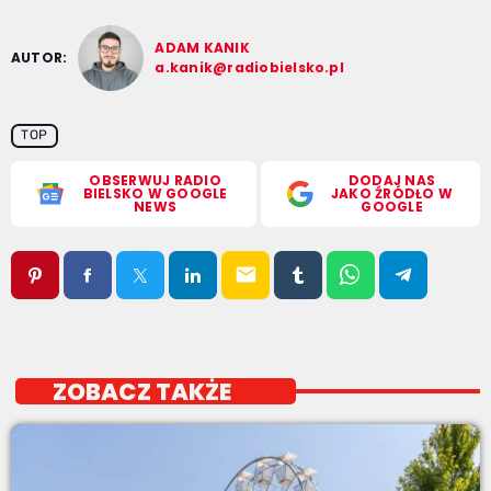
ADAM KANIK
AUTOR:
a.kanik@radiobielsko.pl
TOP
OBSERWUJ RADIO
DODAJ NAS
BIELSKO W GOOGLE
JAKO ŹRÓDŁO W
NEWS
GOOGLE
email
ZOBACZ TAKŻE