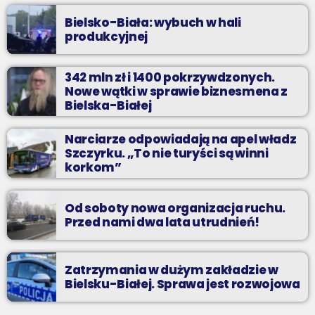
Bielsko-Biała: wybuch w hali
produkcyjnej
342 mln zł i 1400 pokrzywdzonych.
Nowe wątki w sprawie biznesmena z
Bielska-Białej
Narciarze odpowiadają na apel władz
Szczyrku. „To nie turyści są winni
korkom”
Od soboty nowa organizacja ruchu.
Przed nami dwa lata utrudnień!
Zatrzymania w dużym zakładzie w
Bielsku-Białej. Sprawa jest rozwojowa