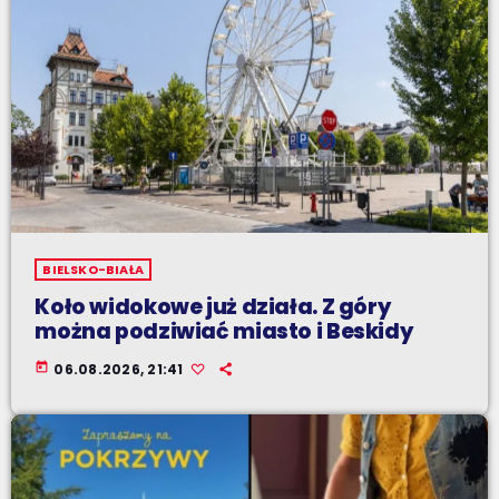
BIELSKO-BIAŁA
Koło widokowe już działa. Z góry
można podziwiać miasto i Beskidy
today
06.08.2026, 21:41