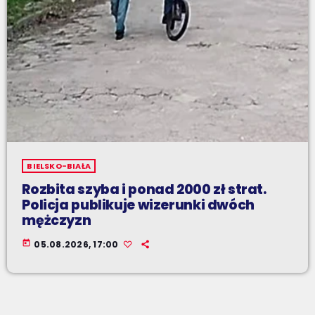
BIELSKO-BIAŁA
Rozbita szyba i ponad 2000 zł strat.
Policja publikuje wizerunki dwóch
mężczyzn
today
05.08.2026, 17:00