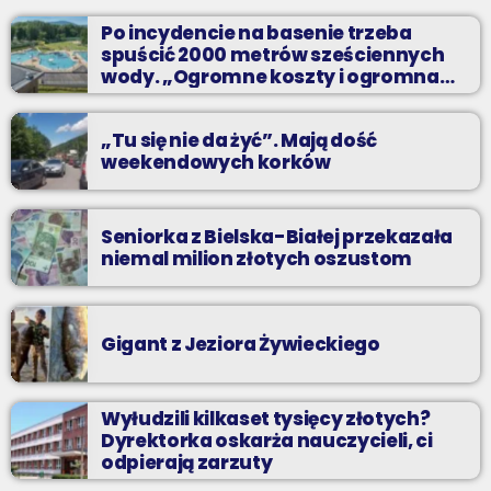
perełki.
Po incydencie na basenie trzeba
spuścić 2000 metrów sześciennych
wody. „Ogromne koszty i ogromna
praca”
„Tu się nie da żyć”. Mają dość
weekendowych korków
Seniorka z Bielska-Białej przekazała
niemal milion złotych oszustom
Gigant z Jeziora Żywieckiego
Wyłudzili kilkaset tysięcy złotych?
Dyrektorka oskarża nauczycieli, ci
odpierają zarzuty