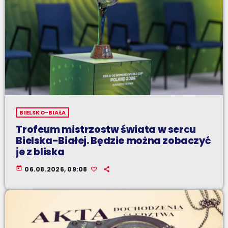
BIELSKO-BIAŁA
Trofeum mistrzostw świata w sercu
Bielska-Białej. Będzie można zobaczyć
je z bliska
today
06.08.2026, 09:08