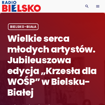
search
menu
BIELSKO-BIAŁA
Wielkie serca
młodych artystów.
Jubileuszowa
edycja „Krzesła dla
WOŚP” w Bielsku-
Białej