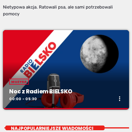
Nietypowa akcja. Ratowali psa, ale sami potrzebowali
pomocy
MUZYKA
Noc z Radiem BIELSKO
more_vert
00:00 - 05:30
Noc z Radiem BIELSKO
close
Nocą, kiedy wszyscy śpią - my gramy dalej. I to właśnie nocą
NAJPOPULARNIEJSZE WIADOMOŚCI
można "upolować" na naszej antenie prawdziwe muzyczne