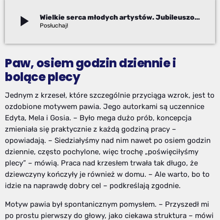
play_arrow
Wielkie serca młodych artystów. Jubileuszowa edycja „Krzesła dla WOŚP” w Bielsku-Białej
Adam Kanik
Paw, osiem godzin dziennie i
bolące plecy
Jednym z krzeseł, które szczególnie przyciąga wzrok, jest to
ozdobione motywem pawia. Jego autorkami są uczennice
Edyta, Mela i Gosia. – Było mega dużo prób, koncepcja
zmieniała się praktycznie z każdą godziną pracy –
opowiadają. – Siedziałyśmy nad nim nawet po osiem godzin
dziennie, często pochylone, więc trochę „poświęciłyśmy
plecy” – mówią. Praca nad krzesłem trwała tak długo, że
dziewczyny kończyły je również w domu. – Ale warto, bo to
idzie na naprawdę dobry cel – podkreślają zgodnie.
Motyw pawia był spontanicznym pomysłem. – Przyszedł mi
po prostu pierwszy do głowy, jako ciekawa struktura – mówi