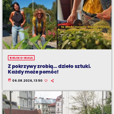
BIELSKO-BIAŁA
Z pokrzywy zrobią… dzieło sztuki.
Każdy może pomóc!
today
06.08.2026, 13:50