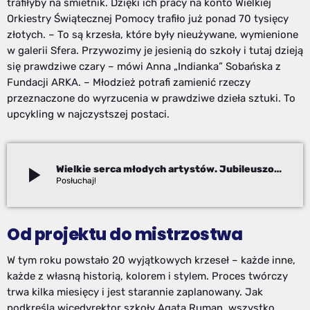
trafiłyby na śmietnik. Dzięki ich pracy na konto Wielkiej
Orkiestry Świątecznej Pomocy trafiło już ponad 70 tysięcy
złotych. – To są krzesła, które były nieużywane, wymienione
w galerii Sfera. Przywozimy je jesienią do szkoły i tutaj dzieją
się prawdziwe czary – mówi Anna „Indianka” Sobańska z
Fundacji ARKA. – Młodzież potrafi zamienić rzeczy
przeznaczone do wyrzucenia w prawdziwe dzieła sztuki. To
upcykling w najczystszej postaci.
play_arrow
Wielkie serca młodych artystów. Jubileuszowa edycja „Krzesła dla WOŚP” w Bielsku-Białej
Adam Kanik
Od projektu do mistrzostwa
W tym roku powstało 20 wyjątkowych krzeseł – każde inne,
każde z własną historią, kolorem i stylem. Proces twórczy
trwa kilka miesięcy i jest starannie zaplanowany. Jak
podkreśla wicedyrektor szkoły Agata Ruman, wszystko