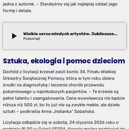
jedna z autorek. – Starałyśmy się jak najlepiej oddać jego
formę i detale.
play_arrow
Wielkie serca młodych artystów. Jubileuszowa edycja „Krzesła dla WOŚP” w Bielsku-Białej
Adam Kanik
Sztuka, ekologia i pomoc dzieciom
Dochód z licytacji krzeseł zasili konto 34. Finału Wielkiej
Orkiestry Świątecznej Pomocy, która w tym roku zbiera
środki na diagnostykę i leczenie chorób przewodu
pokarmowego u najmłodszych pacjentów. – Te krzesła są
pełne talentu i zaangażowania. Cena wywoławcza nie będzie
niższa niż 500 zł, bo to już nie są zwykłe meble, ale dzieła
sztuki – podkreśla Anna „Indianka” Sobańska.
Licytacja odbędzie się w sobotę, 24 stycznia 2026 roku o
godzinie 15.00 w Galerii SFERA. Krzesła można podziwiać do