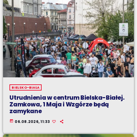
BIELSKO-BIAŁA
Utrudnienia w centrum Bielska-Białej.
Zamkowa, 1 Maja i Wzgórze będą
zamykane
today
06.08.2026, 11:33