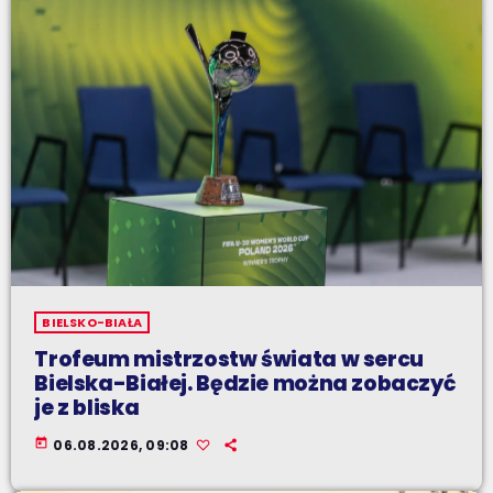
BIELSKO-BIAŁA
Trofeum mistrzostw świata w sercu
Bielska-Białej. Będzie można zobaczyć
je z bliska
today
06.08.2026, 09:08