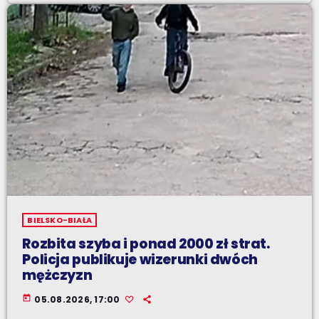
BIELSKO-BIAŁA
Rozbita szyba i ponad 2000 zł strat.
Policja publikuje wizerunki dwóch
mężczyzn
today
05.08.2026, 17:00