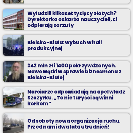
Wyłudzili kilkaset tysięcy złotych?
Dyrektorka oskarża nauczycieli, ci
odpierają zarzuty
Bielsko-Biała: wybuch w hali
produkcyjnej
342 mln zł i 1400 pokrzywdzonych.
Nowe wątki w sprawie biznesmena z
Bielska-Białej
Narciarze odpowiadają na apel władz
Szczyrku. „To nie turyści są winni
korkom”
Od soboty nowa organizacja ruchu.
Przed nami dwa lata utrudnień!