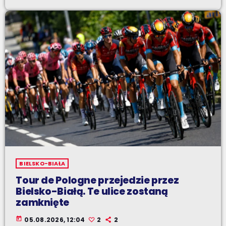
BIELSKO-BIAŁA
Tour de Pologne przejedzie przez
Bielsko-Białą. Te ulice zostaną
zamknięte
today
05.08.2026, 12:04
2
2