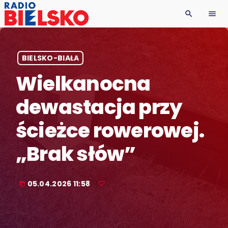
search
menu
BIELSKO-BIAŁA
Wielkanocna
dewastacja przy
ścieżce rowerowej.
„Brak słów”
05.04.2026 11:58
today