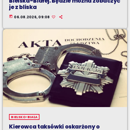
Bielska-Białej. Będzie można zobaczyć
je z bliska
today
06.08.2026, 09:08
BIELSKO-BIAŁA
Kierowca taksówki oskarżony o