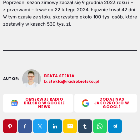
Poprzedni sezon zimowy zaczął się 9 grudnia 2023 roku i –
z przerwami – trwał do 22 lutego 2024. Łącznie trwał 42 dni.
W tym czasie ze stoku skorzystało około 100 tys. osób, które
zostawiły w kasach 530 tys. zł.
BEATA STEKLA
AUTOR:
b.stekla@radiobielsko.pl
OBSERWUJ RADIO
DODAJ NAS
BIELSKO W GOOGLE
JAKO ŹRÓDŁO W
NEWS
GOOGLE
email