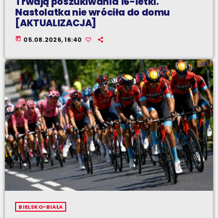
Trwają poszukiwania 16-letki.
Nastolatka nie wróciła do domu
[AKTUALIZACJA]
today
05.08.2026, 16:40
BIELSKO-BIAŁA