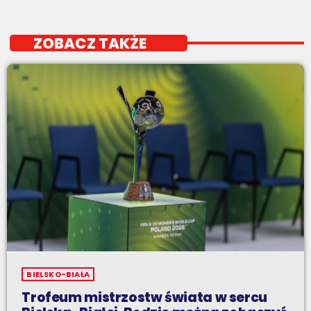
ZOBACZ TAKŻE
BIELSKO-BIAŁA
Trofeum mistrzostw świata w sercu