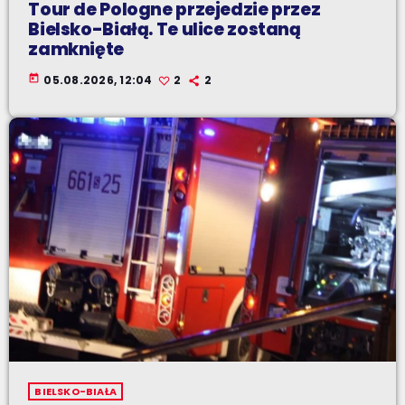
Tour de Pologne przejedzie przez
Bielsko-Białą. Te ulice zostaną
zamknięte
today
05.08.2026, 12:04
2
2
BIELSKO-BIAŁA