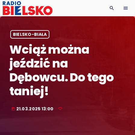
search
menu
BIELSKO-BIAŁA
Wciąż można
jeździć na
Dębowcu. Do tego
taniej!
21.03.2025 13:00
today