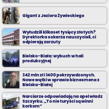
Gigant z Jeziora Żywieckiego
Wyłudzili kilkaset tysięcy złotych?
Dyrektorka oskarża nauczycieli, ci
odpierają zarzuty
Bielsko-Biała: wybuch w hali
produkcyjnej
342 mln zł i 1400 pokrzywdzonych.
Nowe wątki w sprawie biznesmena z
Bielska-Białej
Narciarze odpowiadają na apel władz
Szczyrku. „To nie turyści są winni
korkom”