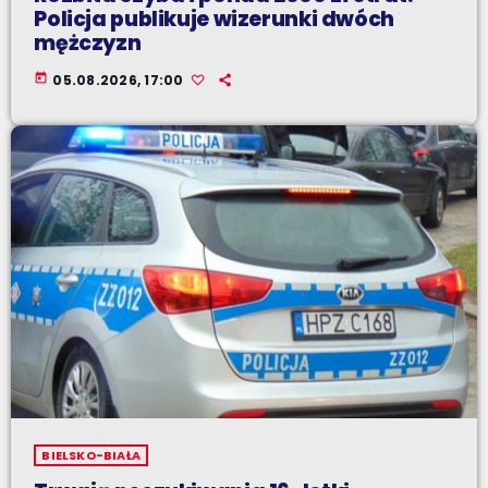
Policja publikuje wizerunki dwóch
mężczyzn
today
05.08.2026, 17:00
BIELSKO-BIAŁA