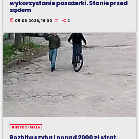
wykorzystanie pasażerki. Stanie przed
sądem
today
05.08.2026, 18:00
2
BIELSKO-BIAŁA
Rozbita szyba i ponad 2000 zł strat.