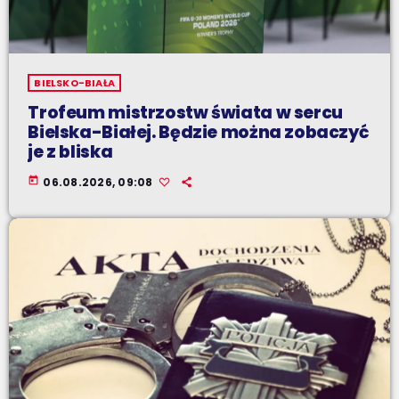
BIELSKO-BIAŁA
Trofeum mistrzostw świata w sercu
Bielska-Białej. Będzie można zobaczyć
je z bliska
today
06.08.2026, 09:08