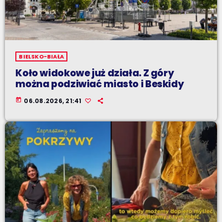
BIELSKO-BIAŁA
Koło widokowe już działa. Z góry
można podziwiać miasto i Beskidy
today
06.08.2026, 21:41