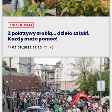
BIELSKO-BIAŁA
Z pokrzywy zrobią… dzieło sztuki.
Każdy może pomóc!
today
06.08.2026, 13:50