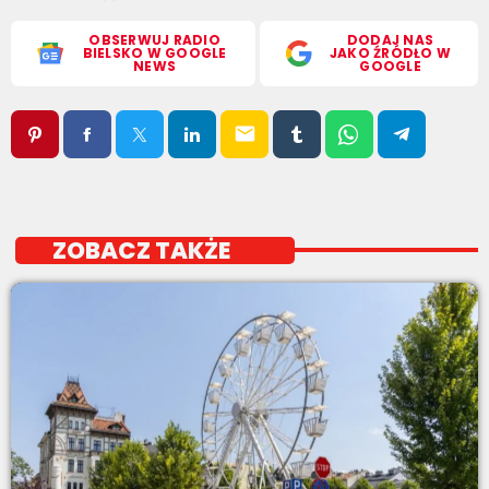
OBSERWUJ RADIO
DODAJ NAS
BIELSKO W GOOGLE
JAKO ŹRÓDŁO W
NEWS
GOOGLE
email
ZOBACZ TAKŻE