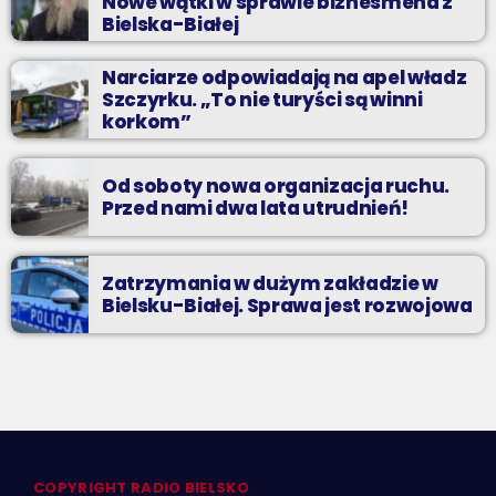
Nowe wątki w sprawie biznesmena z
Bielska-Białej
Narciarze odpowiadają na apel władz
Szczyrku. „To nie turyści są winni
korkom”
Od soboty nowa organizacja ruchu.
Przed nami dwa lata utrudnień!
Zatrzymania w dużym zakładzie w
Bielsku-Białej. Sprawa jest rozwojowa
COPYRIGHT RADIO BIELSKO