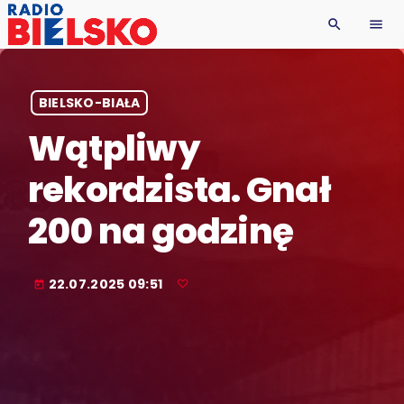
search
menu
BIELSKO-BIAŁA
Wątpliwy
rekordzista. Gnał
200 na godzinę
22.07.2025 09:51
today