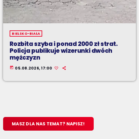
BIELSKO-BIAŁA
Rozbita szyba i ponad 2000 zł strat.
Policja publikuje wizerunki dwóch
mężczyzn
today
05.08.2026, 17:00
MASZ DLA NAS TEMAT? NAPISZ!