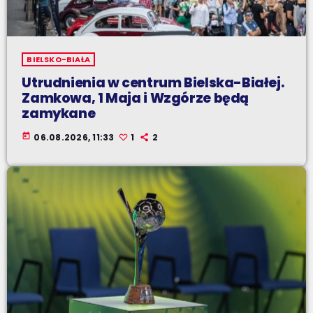
BIELSKO-BIAŁA
Utrudnienia w centrum Bielska-Białej.
Zamkowa, 1 Maja i Wzgórze będą
zamykane
today
06.08.2026, 11:33
1
2