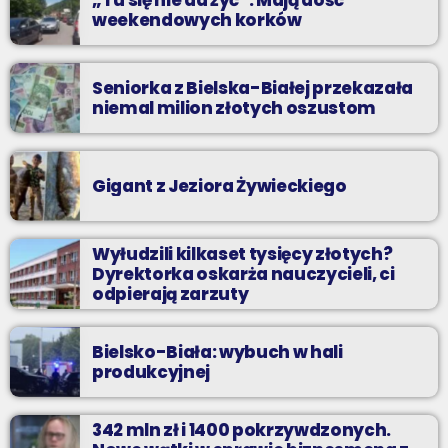
„Tu się nie da żyć”. Mają dość
weekendowych korków
Seniorka z Bielska-Białej przekazała
niemal milion złotych oszustom
Gigant z Jeziora Żywieckiego
Wyłudzili kilkaset tysięcy złotych?
Dyrektorka oskarża nauczycieli, ci
odpierają zarzuty
Bielsko-Biała: wybuch w hali
produkcyjnej
342 mln zł i 1400 pokrzywdzonych.