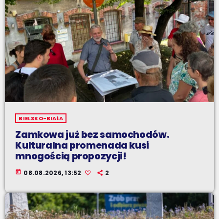
BIELSKO-BIAŁA
Zamkowa już bez samochodów.
Kulturalna promenada kusi
mnogością propozycji!
today
08.08.2026, 13:52
2