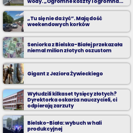
wody. „Ogromne koszty i ogromna
praca”
„Tu się nie da żyć”. Mają dość
weekendowych korków
Seniorka z Bielska-Białej przekazała
niemal milion złotych oszustom
Gigant z Jeziora Żywieckiego
Wyłudzili kilkaset tysięcy złotych?
Dyrektorka oskarża nauczycieli, ci
odpierają zarzuty
Bielsko-Biała: wybuch w hali
produkcyjnej