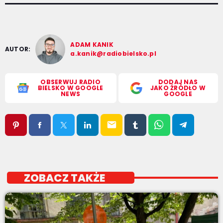
ADAM KANIK
AUTOR:
a.kanik@radiobielsko.pl
OBSERWUJ RADIO
DODAJ NAS
BIELSKO W GOOGLE
JAKO ŹRÓDŁO W
NEWS
GOOGLE
email
ZOBACZ TAKŻE