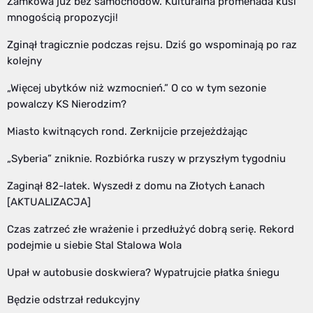
Zamkowa już bez samochodów. Kulturalna promenada kusi
mnogością propozycji!
Zginął tragicznie podczas rejsu. Dziś go wspominają po raz
kolejny
„Więcej ubytków niż wzmocnień.” O co w tym sezonie
powalczy KS Nierodzim?
Miasto kwitnących rond. Zerknijcie przejeżdżając
„Syberia” zniknie. Rozbiórka ruszy w przyszłym tygodniu
Zaginął 82-latek. Wyszedł z domu na Złotych Łanach
[AKTUALIZACJA]
Czas zatrzeć złe wrażenie i przedłużyć dobrą serię. Rekord
podejmie u siebie Stal Stalowa Wola
Upał w autobusie doskwiera? Wypatrujcie płatka śniegu
Będzie odstrzał redukcyjny