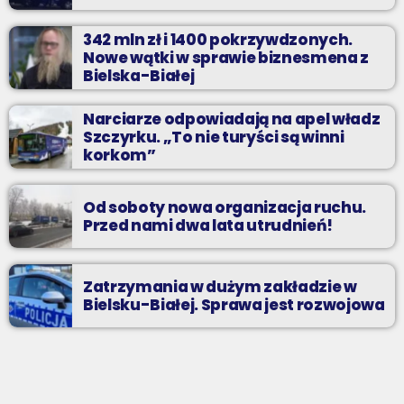
342 mln zł i 1400 pokrzywdzonych.
Nowe wątki w sprawie biznesmena z
Bielska-Białej
Narciarze odpowiadają na apel władz
Szczyrku. „To nie turyści są winni
korkom”
Od soboty nowa organizacja ruchu.
Przed nami dwa lata utrudnień!
Zatrzymania w dużym zakładzie w
Bielsku-Białej. Sprawa jest rozwojowa