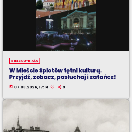
BIELSKO-BIAŁA
W Mieście Splotów tętni kulturą.
Przyjdź, zobacz, posłuchaj i zatańcz!
today
07.08.2026, 17:14
3