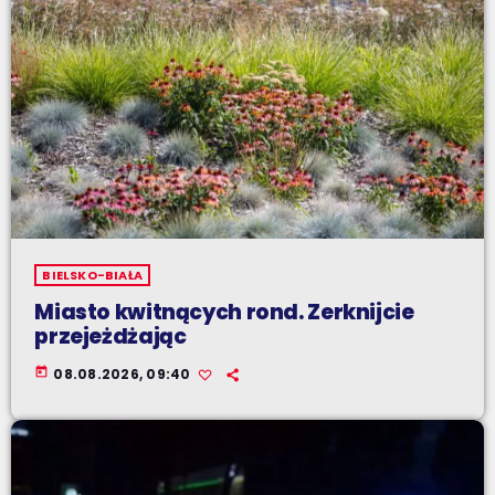
BIELSKO-BIAŁA
Miasto kwitnących rond. Zerknijcie
przejeżdżając
today
08.08.2026, 09:40