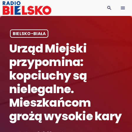
search
menu
BIELSKO-BIAŁA
Urząd Miejski
przypomina:
kopciuchy są
nielegalne.
Mieszkańcom
grożą wysokie kary