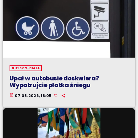
BIELSKO-BIAŁA
Upał w autobusie doskwiera?
Wypatrujcie płatka śniegu
today
07.08.2026, 18:05