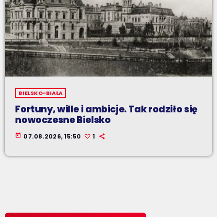
BIELSKO-BIAŁA
Fortuny, wille i ambicje. Tak rodziło się
nowoczesne Bielsko
today
07.08.2026, 15:50
1