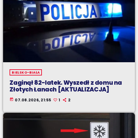
BIELSKO-BIAŁA
Zaginął 82-latek. Wyszedł z domu na
Złotych Łanach [AKTUALIZACJA]
today
07.08.2026, 21:55
1
2