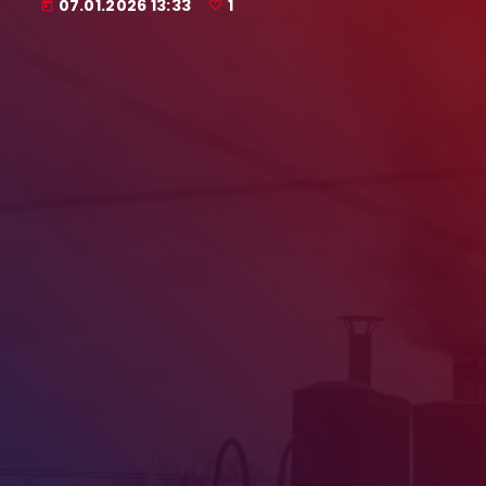
07.01.2026 13:33
1
today