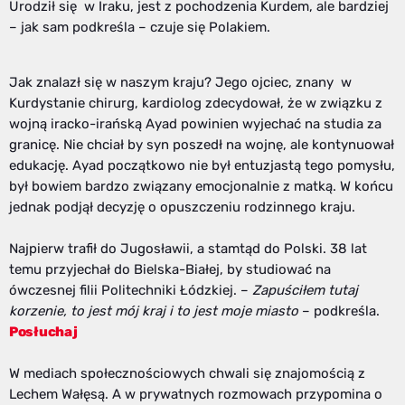
Urodził się w Iraku, jest z pochodzenia Kurdem, ale bardziej
– jak sam podkreśla – czuje się Polakiem.
Jak znalazł się w naszym kraju? Jego ojciec, znany w
Kurdystanie chirurg, kardiolog zdecydował, że w związku z
wojną iracko-irańską Ayad powinien wyjechać na studia za
granicę. Nie chciał by syn poszedł na wojnę, ale kontynuował
edukację. Ayad początkowo nie był entuzjastą tego pomysłu,
był bowiem bardzo związany emocjonalnie z matką. W końcu
jednak podjął decyzję o opuszczeniu rodzinnego kraju.
Najpierw trafił do Jugosławii, a stamtąd do Polski. 38 lat
temu przyjechał do Bielska-Białej, by studiować na
ówczesnej filii Politechniki Łódzkiej. –
Zapuściłem tutaj
korzenie, to jest mój kraj i to jest moje miasto
– podkreśla.
Posłuchaj
W mediach społecznościowych chwali się znajomością z
Lechem Wałęsą. A w prywatnych rozmowach przypomina o