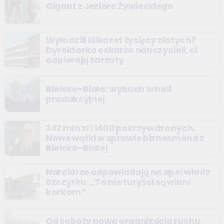
Gigant z Jeziora Żywieckiego
Wyłudzili kilkaset tysięcy złotych?
Dyrektorka oskarża nauczycieli, ci
odpierają zarzuty
Bielsko-Biała: wybuch w hali
produkcyjnej
342 mln zł i 1400 pokrzywdzonych.
Nowe wątki w sprawie biznesmena z
Bielska-Białej
Narciarze odpowiadają na apel władz
Szczyrku. „To nie turyści są winni
korkom”
Od soboty nowa organizacja ruchu.