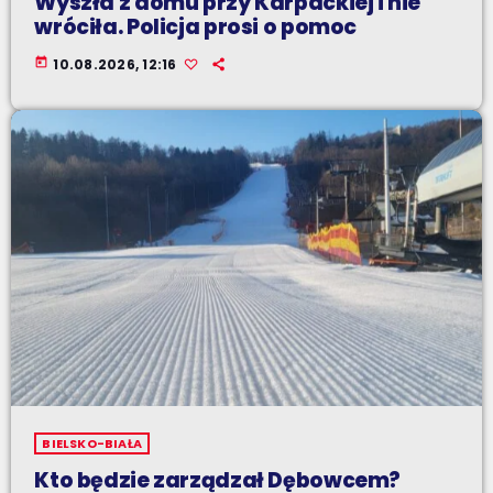
Wyszła z domu przy Karpackiej i nie
wróciła. Policja prosi o pomoc
today
10.08.2026, 12:16
BIELSKO-BIAŁA
Kto będzie zarządzał Dębowcem?