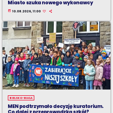
Miasto szuka nowego wykonawcy
today
10.08.2026, 11:00
BIELSKO-BIAŁA
MEN podtrzymało decyzję kuratorium.
Co dalej z przeprowadzką szkół?