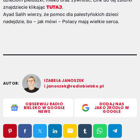
znajdziecie klikając
TUTAJ
.
Ayad Salih wierzy, że pomoc dla palestyńskich dzieci
nadejdzie, bo – jak mówi – Polacy mają wielkie serca.
IZABELA JANOSZEK
AUTOR:
i.janoszek@radiobielsko.pl
OBSERWUJ RADIO
DODAJ NAS
BIELSKO W GOOGLE
JAKO ŹRÓDŁO W
NEWS
GOOGLE
email