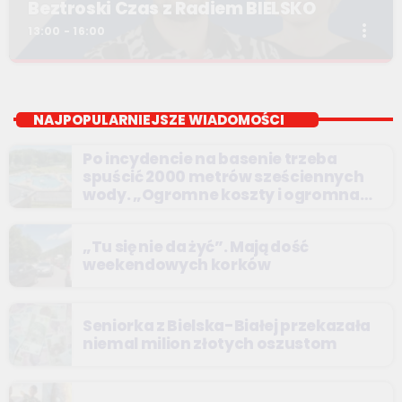
Beztroski Czas z Radiem BIELSKO
more_vert
13:00 - 16:00
Beztroski Czas z Radiem BIELSKO
close
do poniedziałku do piątku od 13 do 16
NAJPOPULARNIEJSZE WIADOMOŚCI
jak atrakcyjnie spędzić czas w regionie, jak ominąć korki i jak
Po incydencie na basenie trzeba
odpocząć?
spuścić 2000 metrów sześciennych
wody. „Ogromne koszty i ogromna
praca”
„Tu się nie da żyć”. Mają dość
weekendowych korków
Seniorka z Bielska-Białej przekazała
niemal milion złotych oszustom