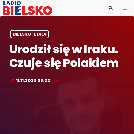
search
menu
BIELSKO-BIAŁA
Urodził się w Iraku.
Czuje się Polakiem
11.11.2023 08:00
today