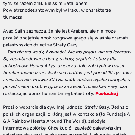
tym, że razem z 18. Bielskim Batalionem
Powietrznodesantowym był w Iraku, w charakterze
tłumacza.
Ayad Salih zaznacza, że nie jest Arabem, ale nie może
przejść obojętnie obok rozgrywającego się właśnie dramatu
palestyńskich dzieci ze Strefy Gazy.
–
Tam nie ma wody, żywności. Nie ma prądu, nie ma lekarstw.
Są zbombardowane domy, szkoły, szpitale i obozy dla
uchodźców. Ponad 4 tys. dzieci zostało zabitych w czasie
bombardowań izraelskich samolotów, jest ponad 10 tys. ofiar
śmiertelnych. Prawie 30 tys. osób zostało ciężko rannych, a
ponad milion osób wygnano ze swoich mieszkań
– wylicza
roztaczając obraz humanitarnej katastrofy.
Posłuchaj
Prosi o wsparcie dla cywilnej ludności Strefy Gazy. Jedna z
polskich organizacji, z którą jest w kontakcie (to Fundacja A
& A Rainbow Hearts Around The World), założyła
internetową zbiórkę. Chce kupić i zawieźć palestyńskim
dzieciom pieluszki, mleko oraz żywność. Link do tej zbiórki