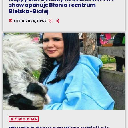
show opanuje Błonia i centrum
Bielska-Białej
today
10.08.2026, 13:57
BIELSKO-BIAŁA