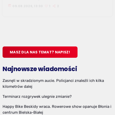
today
09.08.2026, 13:30
1
2
MASZ DLA NAS TEMAT? NAPISZ!
Najnowsze wiadomości
Zasnęli w skradzionym aucie. Policjanci znaleźli ich kilka
kilometrów dalej
Terminarz rozgrywek ulegnie zmianie?
Happy Bike Beskidy wraca. Rowerowe show opanuje Błonia i
centrum Bielska-Białej