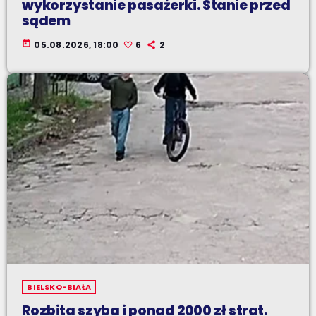
wykorzystanie pasażerki. Stanie przed
sądem
today
05.08.2026, 18:00
6
2
BIELSKO-BIAŁA
Rozbita szyba i ponad 2000 zł strat.