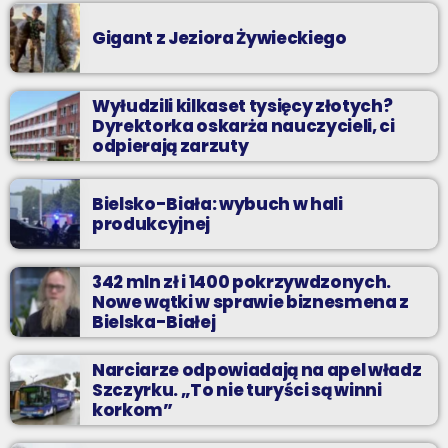
Gigant z Jeziora Żywieckiego
Wyłudzili kilkaset tysięcy złotych?
Dyrektorka oskarża nauczycieli, ci
odpierają zarzuty
Bielsko-Biała: wybuch w hali
produkcyjnej
342 mln zł i 1400 pokrzywdzonych.
Nowe wątki w sprawie biznesmena z
Bielska-Białej
Narciarze odpowiadają na apel władz
Szczyrku. „To nie turyści są winni
korkom”