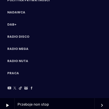
POLITYKA PRYWATNOŚCI
NADAWCA
DAB+
RADIO DISCO
RADIO MEGA
RADIO NUTA
PRACA
Przeboje non stop
play_arrow
keyboard_arrow_right