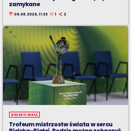
zamykane
today
06.08.2026, 11:33
1
2
BIELSKO-BIAŁA
Trofeum mistrzostw świata w sercu
Bielska-Białej. Będzie można zobaczyć