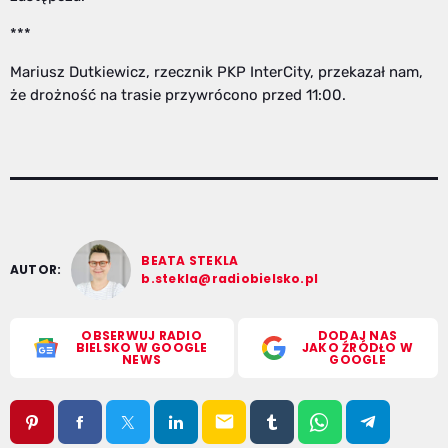
***
Mariusz Dutkiewicz, rzecznik PKP InterCity, przekazał nam,
że drożność na trasie przywrócono przed 11:00.
BEATA STEKLA
AUTOR:
b.stekla@radiobielsko.pl
OBSERWUJ RADIO
DODAJ NAS
BIELSKO W GOOGLE
JAKO ŹRÓDŁO W
NEWS
GOOGLE
email