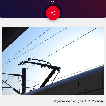
share
email
Zdjęcie ilustracyjne. Fot. Pixabay