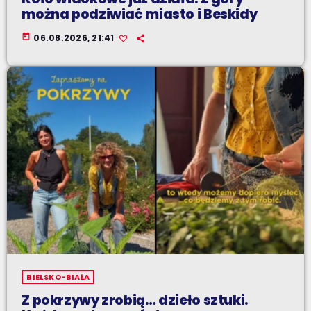
można podziwiać miasto i Beskidy
today
06.08.2026, 21:41
BIELSKO-BIAŁA
Z pokrzywy zrobią… dzieło sztuki.