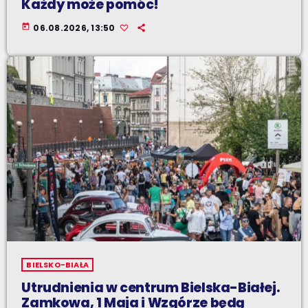
Każdy może pomóc!
today
06.08.2026, 13:50
BIELSKO-BIAŁA
Utrudnienia w centrum Bielska-Białej.
Zamkowa, 1 Maja i Wzgórze będą