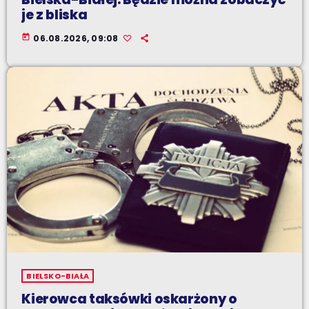
je z bliska
today
06.08.2026, 09:08
BIELSKO-BIAŁA
Kierowca taksówki oskarżony o