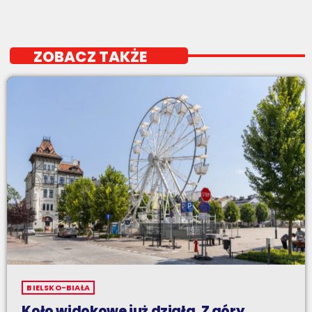
ZOBACZ TAKŻE
BIELSKO-BIAŁA
Koło widokowe już działa. Z góry