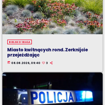
BIELSKO-BIAŁA
Miasto kwitnących rond. Zerknijcie
przejeżdżając
today
08.08.2026, 09:40
3