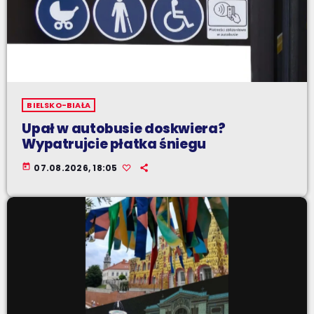
BIELSKO-BIAŁA
Upał w autobusie doskwiera?
Wypatrujcie płatka śniegu
today
07.08.2026, 18:05