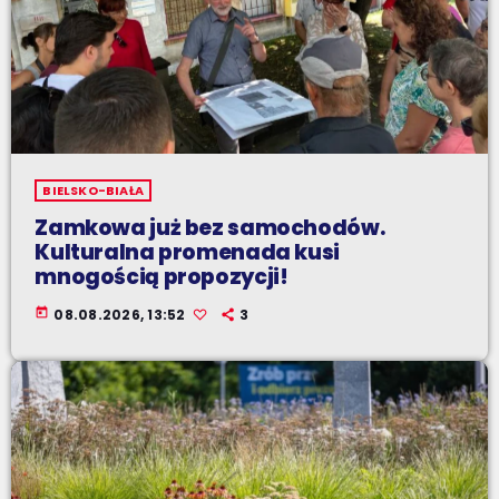
BIELSKO-BIAŁA
Zamkowa już bez samochodów.
Kulturalna promenada kusi
mnogością propozycji!
today
08.08.2026, 13:52
3