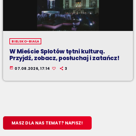
BIELSKO-BIAŁA
W Mieście Splotów tętni kulturą.
Przyjdź, zobacz, posłuchaj i zatańcz!
today
07.08.2026, 17:14
3
MASZ DLA NAS TEMAT? NAPISZ!