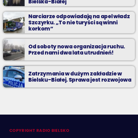
Bielska-Białej
Narciarze odpowiadają na apel władz
Szczyrku. „To nie turyści są winni
korkom”
Od soboty nowa organizacja ruchu.
Przed nami dwa lata utrudnień!
Zatrzymania w dużym zakładzie w
Bielsku-Białej. Sprawa jest rozwojowa
COPYRIGHT RADIO BIELSKO