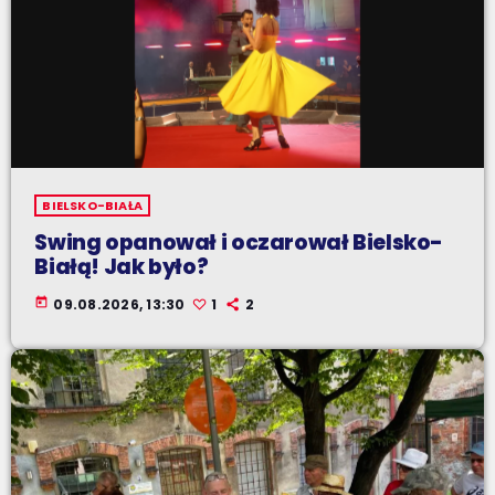
BIELSKO-BIAŁA
Swing opanował i oczarował Bielsko-
Białą! Jak było?
today
09.08.2026, 13:30
1
2