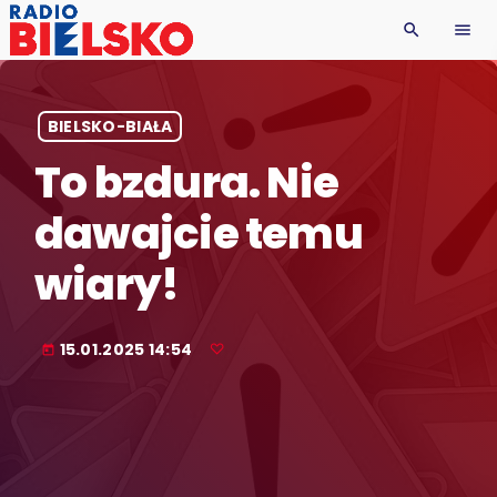
search
menu
BIELSKO-BIAŁA
To bzdura. Nie
dawajcie temu
wiary!
15.01.2025 14:54
today