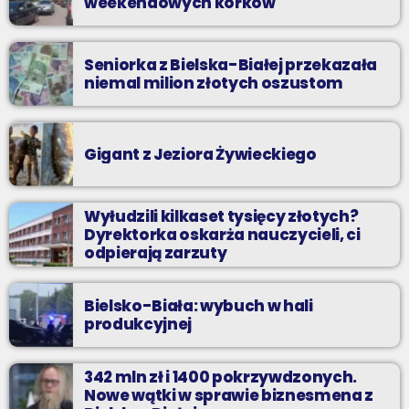
weekendowych korków
Seniorka z Bielska-Białej przekazała
niemal milion złotych oszustom
Gigant z Jeziora Żywieckiego
Wyłudzili kilkaset tysięcy złotych?
Dyrektorka oskarża nauczycieli, ci
odpierają zarzuty
Bielsko-Biała: wybuch w hali
produkcyjnej
342 mln zł i 1400 pokrzywdzonych.
Nowe wątki w sprawie biznesmena z