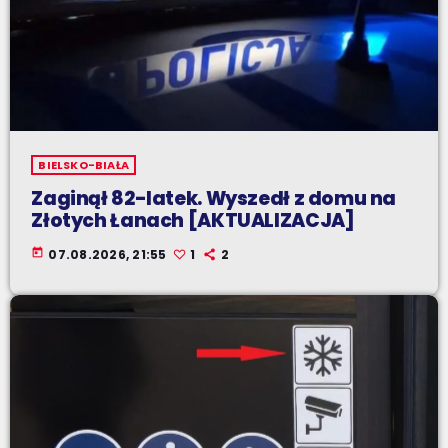
BIELSKO-BIAŁA
Zaginął 82-latek. Wyszedł z domu na
Złotych Łanach [AKTUALIZACJA]
today
07.08.2026, 21:55
1
2