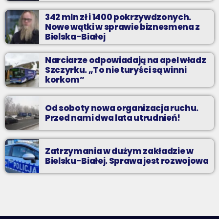
342 mln zł i 1400 pokrzywdzonych.
Nowe wątki w sprawie biznesmena z
Bielska-Białej
Narciarze odpowiadają na apel władz
Szczyrku. „To nie turyści są winni
korkom”
Od soboty nowa organizacja ruchu.
Przed nami dwa lata utrudnień!
Zatrzymania w dużym zakładzie w
Bielsku-Białej. Sprawa jest rozwojowa