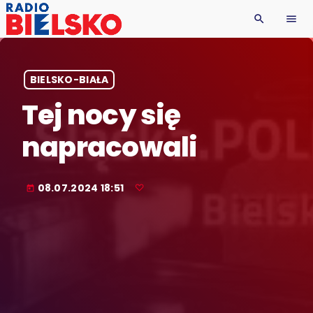
search
menu
BIELSKO-BIAŁA
Tej nocy się
napracowali
08.07.2024 18:51
today