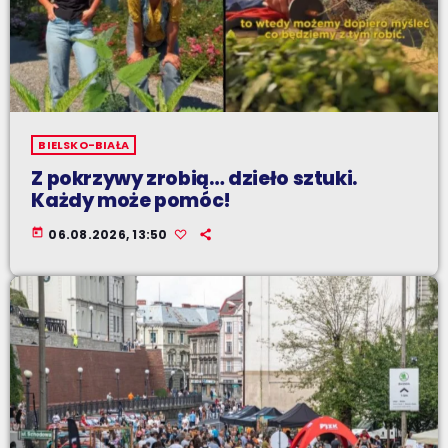
BIELSKO-BIAŁA
Z pokrzywy zrobią… dzieło sztuki.
Każdy może pomóc!
today
06.08.2026, 13:50