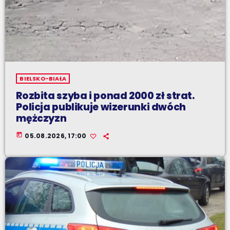
BIELSKO-BIAŁA
Rozbita szyba i ponad 2000 zł strat.
Policja publikuje wizerunki dwóch
mężczyzn
today
05.08.2026, 17:00