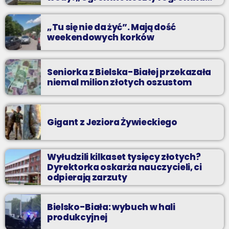
praca”
„Tu się nie da żyć”. Mają dość
weekendowych korków
Seniorka z Bielska-Białej przekazała
niemal milion złotych oszustom
Gigant z Jeziora Żywieckiego
Wyłudzili kilkaset tysięcy złotych?
Dyrektorka oskarża nauczycieli, ci
odpierają zarzuty
Bielsko-Biała: wybuch w hali
produkcyjnej