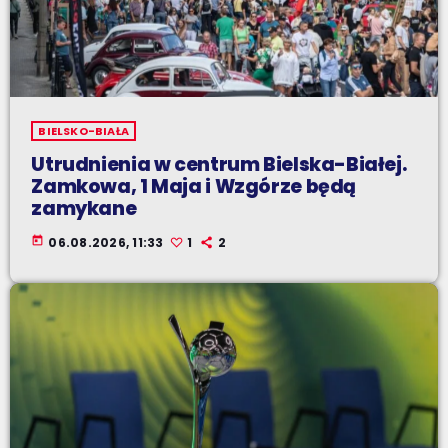
BIELSKO-BIAŁA
Utrudnienia w centrum Bielska-Białej.
Zamkowa, 1 Maja i Wzgórze będą
zamykane
today
06.08.2026, 11:33
1
2