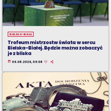
BIELSKO-BIAŁA
Trofeum mistrzostw świata w sercu
Bielska-Białej. Będzie można zobaczyć
je z bliska
today
06.08.2026, 09:08