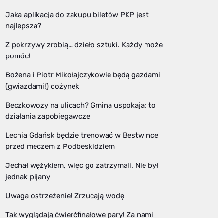
Jaka aplikacja do zakupu biletów PKP jest
najlepsza?
Z pokrzywy zrobią… dzieło sztuki. Każdy może
pomóc!
Bożena i Piotr Mikołajczykowie będą gazdami
(gwiazdami!) dożynek
Beczkowozy na ulicach? Gmina uspokaja: to
działania zapobiegawcze
Lechia Gdańsk będzie trenować w Bestwince
przed meczem z Podbeskidziem
Jechał wężykiem, więc go zatrzymali. Nie był
jednak pijany
Uwaga ostrzeżenie! Zrzucają wodę
Tak wyglądają ćwierćfinałowe pary! Za nami