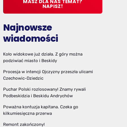
MASZ DLA NAS TEMAT?
NAPISZ!
Najnowsze
wiadomości
Koło widokowe już działa. Z góry można
podziwiać miasto i Beskidy
Procesja w intencji Ojczyzny przeszła ulicami
Czechowic-Dziedzic
Puchar Polski rozlosowany! Znamy rywali
Podbeskidzia i Beskidu Andrychów
Poważna kontuzja kapitana. Czeka go
kilkumiesięczna przerwa
Remont zakończony!