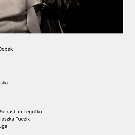
Dobek
bska
 Sebastian Legutko
ieszka Fuczik
uga