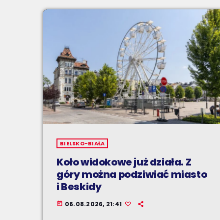
BIELSKO-BIAŁA
Koło widokowe już działa. Z
góry można podziwiać miasto
i Beskidy
06.08.2026, 21:41
today