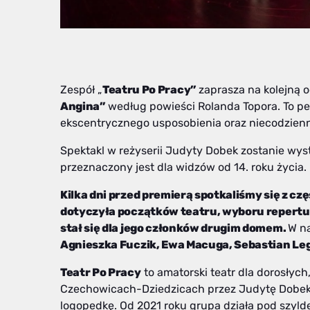
Zespół „
Teatru Po Pracy”
zaprasza na kolejną o
Angina”
według powieści Rolanda Topora. To pełn
ekscentrycznego usposobienia oraz niecodzien
Spektakl w reżyserii Judyty Dobek zostanie wy
przeznaczony jest dla widzów od 14. roku życia.
Kilka dni przed premierą spotkaliśmy się z c
dotyczyła początków teatru, wyboru repertua
stał się dla jego członków drugim domem.
W na
Agnieszka Fuczik, Ewa Macuga, Sebastian Le
Teatr Po Pracy
to amatorski teatr dla dorosłyc
Czechowicach-Dziedzicach przez Judytę Dobek –
logopedkę. Od 2021 roku grupa działa pod szyld