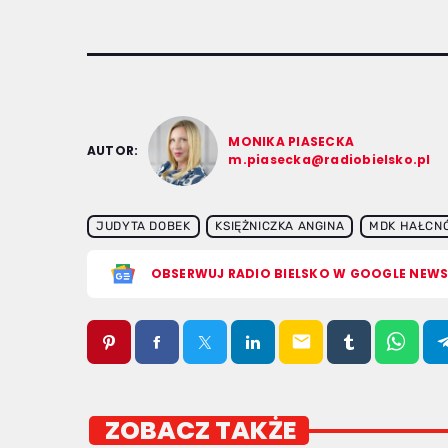
MONIKA PIASECKA
AUTOR:
m.piasecka@radiobielsko.pl
JUDYTA DOBEK
KSIĘŻNICZKA ANGINA
MDK HAŁCN
OBSERWUJ RADIO BIELSKO W GOOGLE NEW
email
ZOBACZ TAKŻE