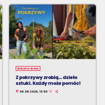
BIELSKO-BIAŁA
Z pokrzywy zrobią… dzieło
sztuki. Każdy może pomóc!
06.08.2026, 13:50
today