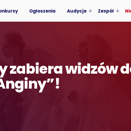
onkursy
Ogłoszenia
Audycje
Zespół
Ni
cy zabiera widzów d
 Anginy”!