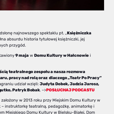
dsłonę najnowszego spektaklu pt. „
Księżniczka
a absurdu historia tytułowej księżniczki, jej
nych przygód.
stawiony
9 maja
w
Domu Kultury w Hałcnowie
i
zęścią teatralnego zespołu a nasza rozmowa
ru, pracy nad rolą oraz dlaczego „Teatr Po Pracy”
graniu udział wzięli:
Judyta Dobek, Jadzia Jarosz,
gutko, Patryk Bobak
. –>
POSŁUCHAJ PODCASTU
h, założony w 2013 roku przy Miejskim Domu Kultury w
 instruktorkę teatralną, pedagożkę, animatorkę i
em Miejskiego Domu Kultury w Bielsku-Białej, Dom