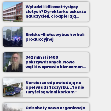
Wyłudzili kilkaset tysięcy
złotych? Dyrektorka oskarża
nauczycieli, ci odpierają
zarzuty
Bielsko-Biała: wybuch w hali
produkcyjnej
342 mln zł i 1400
pokrzywdzonych. Nowe
wątki w sprawie biznesmena
z Bielska-Białej
Narciarze odpowiadają na
apel władz Szczyrku. „To nie
turyści są winni korkom”
Od soboty nowa organizacja