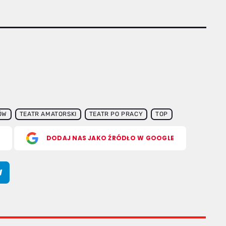
ÓW
TEATR AMATORSKI
TEATR PO PRACY
TOP
S
DODAJ NAS JAKO ŹRÓDŁO W GOOGLE