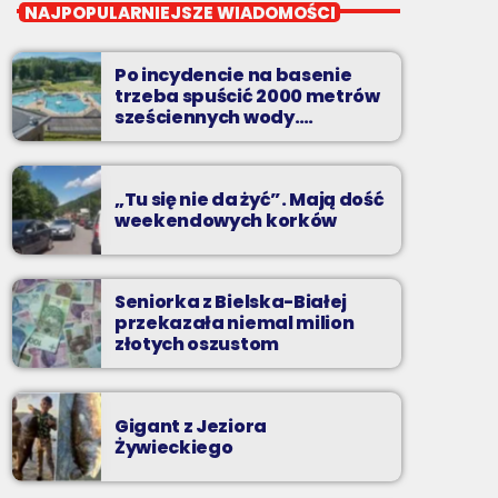
Wakacyjny Mix Przebojów
NAJPOPULARNIEJSZE WIADOMOŚCI
Wakacyjny Mix Przebojów w Radiu BIELSKO
to najgorętsze hity lata, muzyczne plażowe
Po incydencie na basenie
perełki, wspomnienia letnich przebojów,
trzeba spuścić 2000 metrów
nowości i premiery oraz Wasze pozdrowienia
sześciennych wody.
„Ogromne koszty i ogromna
z wakacji!
praca”
„Tu się nie da żyć”. Mają dość
weekendowych korków
Seniorka z Bielska-Białej
przekazała niemal milion
złotych oszustom
Gigant z Jeziora
Żywieckiego