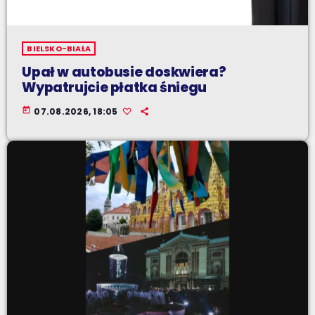
BIELSKO-BIAŁA
Upał w autobusie doskwiera?
Wypatrujcie płatka śniegu
today
07.08.2026, 18:05