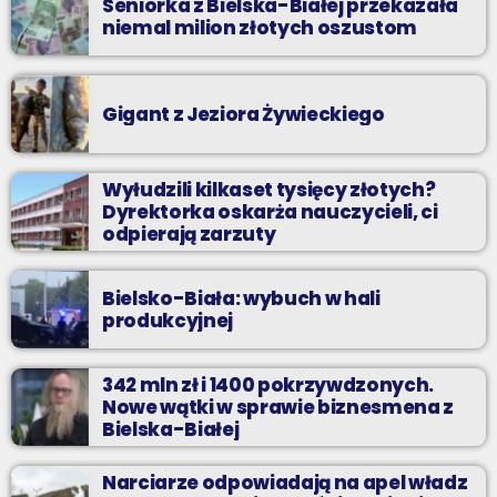
Seniorka z Bielska-Białej przekazała
niemal milion złotych oszustom
Gigant z Jeziora Żywieckiego
Wyłudzili kilkaset tysięcy złotych?
Dyrektorka oskarża nauczycieli, ci
odpierają zarzuty
Bielsko-Biała: wybuch w hali
produkcyjnej
342 mln zł i 1400 pokrzywdzonych.
Nowe wątki w sprawie biznesmena z
Bielska-Białej
Narciarze odpowiadają na apel władz