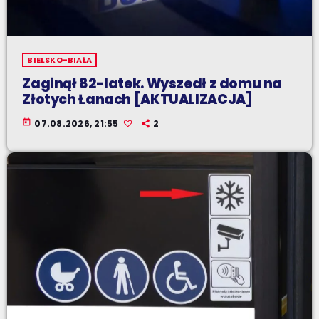
BIELSKO-BIAŁA
Zaginął 82-latek. Wyszedł z domu na
Złotych Łanach [AKTUALIZACJA]
today
07.08.2026, 21:55
2