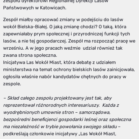
zespołu dyrektorowi Regionalnej Dyrekcji Lasów
Państwowych w Katowicach.
Zespół miałby opracować zmiany w podejściu do lasów
wokół Bielska-Białej. O jaką zmianę chodzi? O taką, która
zapewniałaby prym społecznej i przyrodniczej funkcji tych
lasów, a nie tej gospodarczej. Zespół ma rozpocząć pracę we
wrześniu. A w jego pracach weźmie udział również tak
zwana strona społeczna.
Inicjatywa Las Wokół Miast, która debatę z udziałem
ministerstwa na temat ochrony bielskich lasów zainicjowała,
ogłosiła właśnie nabór kandydatów chętnych do pracy w
zespole.
– Skład całego zespołu projektowany jest tak, aby
reprezentował różnorodnych interesariuszy. Każda z
wyodrębnionych umownie stron – samorządowa,
bezpośredni beneficjenci gospodarki leśnej oraz społeczna
ma niezależność w trybie powołania swojego składu
–
podkreślają członkowie inicjatywy „Las Wokół Miast,