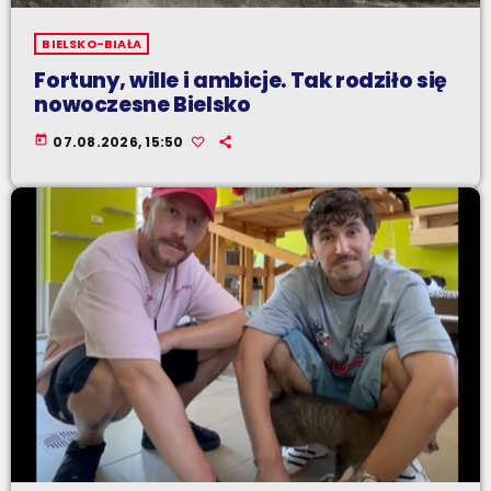
BIELSKO-BIAŁA
Fortuny, wille i ambicje. Tak rodziło się
nowoczesne Bielsko
today
07.08.2026, 15:50