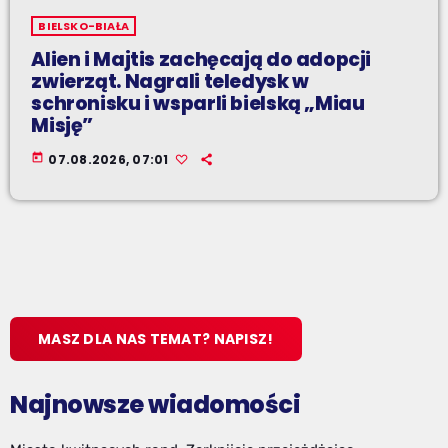
BIELSKO-BIAŁA
Alien i Majtis zachęcają do adopcji
zwierząt. Nagrali teledysk w
schronisku i wsparli bielską „Miau
Misję”
today
07.08.2026, 07:01
MASZ DLA NAS TEMAT? NAPISZ!
Najnowsze wiadomości