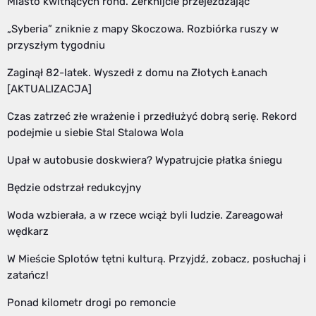
Miasto kwitnących rond. Zerknijcie przejeżdżając
„Syberia” zniknie z mapy Skoczowa. Rozbiórka ruszy w
przyszłym tygodniu
Zaginął 82-latek. Wyszedł z domu na Złotych Łanach
[AKTUALIZACJA]
Czas zatrzeć złe wrażenie i przedłużyć dobrą serię. Rekord
podejmie u siebie Stal Stalowa Wola
Upał w autobusie doskwiera? Wypatrujcie płatka śniegu
Będzie odstrzał redukcyjny
Woda wzbierała, a w rzece wciąż byli ludzie. Zareagował
wędkarz
W Mieście Splotów tętni kulturą. Przyjdź, zobacz, posłuchaj i
zatańcz!
Ponad kilometr drogi po remoncie