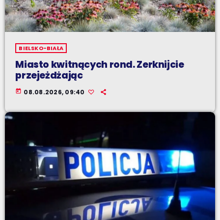
BIELSKO-BIAŁA
Miasto kwitnących rond. Zerknijcie
przejeżdżając
today
08.08.2026, 09:40