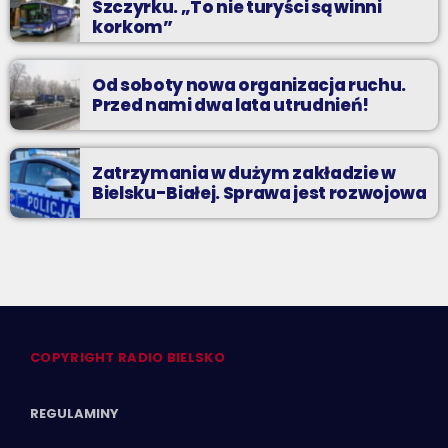
Szczyrku. „To nie turyści są winni
korkom”
Od soboty nowa organizacja ruchu.
Przed nami dwa lata utrudnień!
Zatrzymania w dużym zakładzie w
Bielsku-Białej. Sprawa jest rozwojowa
COPYRIGHT RADIO BIELSKO
REGULAMINY