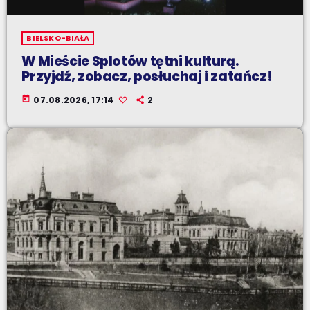
BIELSKO-BIAŁA
W Mieście Splotów tętni kulturą.
Przyjdź, zobacz, posłuchaj i zatańcz!
today
07.08.2026, 17:14
2