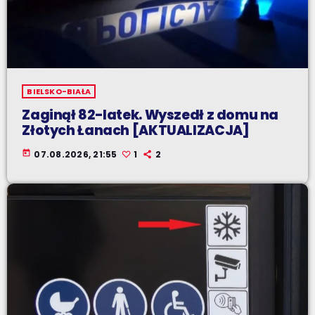
BIELSKO-BIAŁA
Zaginął 82-latek. Wyszedł z domu na
Złotych Łanach [AKTUALIZACJA]
today
07.08.2026, 21:55
1
2