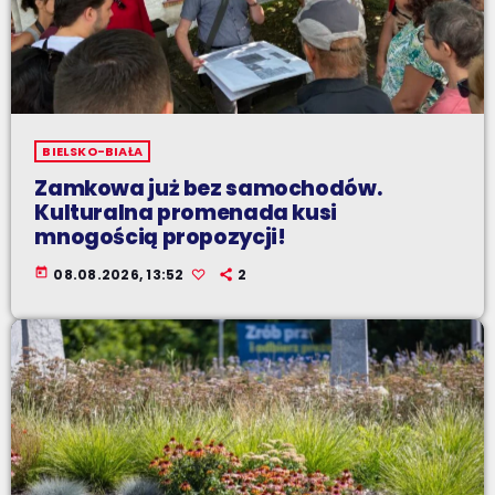
BIELSKO-BIAŁA
Zamkowa już bez samochodów.
Kulturalna promenada kusi
mnogością propozycji!
today
08.08.2026, 13:52
2