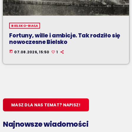
BIELSKO-BIAŁA
Fortuny, wille i ambicje. Tak rodziło się
nowoczesne Bielsko
today
07.08.2026, 15:50
1
MASZ DLA NAS TEMAT? NAPISZ!
Najnowsze wiadomości