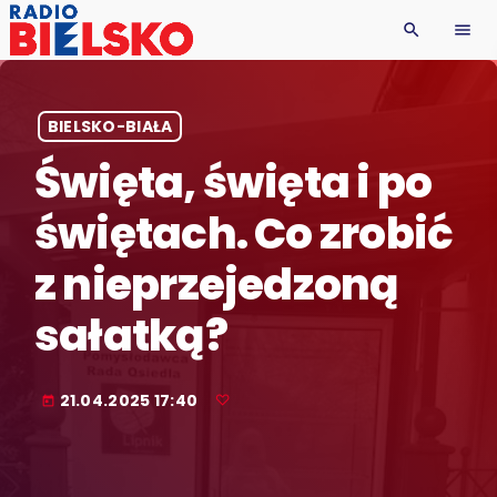
search
menu
BIELSKO-BIAŁA
Święta, święta i po
świętach. Co zrobić
z nieprzejedzoną
sałatką?
21.04.2025 17:40
today