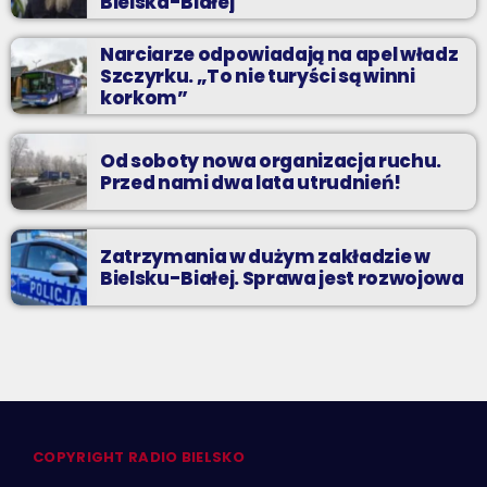
Bielska-Białej
Narciarze odpowiadają na apel władz
Szczyrku. „To nie turyści są winni
korkom”
Od soboty nowa organizacja ruchu.
Przed nami dwa lata utrudnień!
Zatrzymania w dużym zakładzie w
Bielsku-Białej. Sprawa jest rozwojowa
COPYRIGHT RADIO BIELSKO