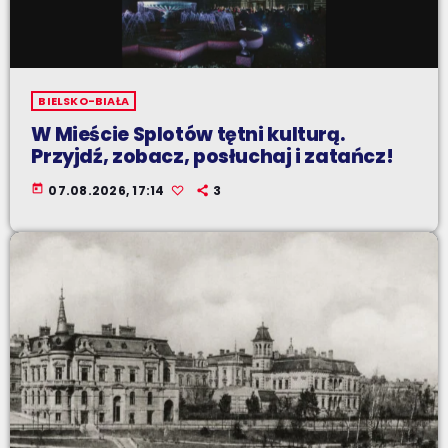
BIELSKO-BIAŁA
W Mieście Splotów tętni kulturą.
Przyjdź, zobacz, posłuchaj i zatańcz!
today
07.08.2026, 17:14
3