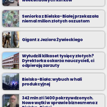
weekendowych korków
Seniorka z Bielska-Białej przekazała
niemal milion złotych oszustom
Gigant z Jeziora Żywieckiego
Wyłudzili kilkaset tysięcy złotych?
Dyrektorka oskarża nauczycieli, ci
odpierają zarzuty
Bielsko-Biała: wybuch w hali
produkcyjnej
342 mln zł i 1400 pokrzywdzonych.
Nowe wątki w sprawie biznesmena z