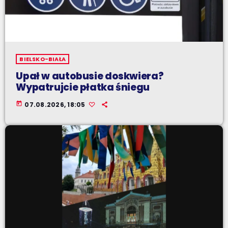
BIELSKO-BIAŁA
Upał w autobusie doskwiera?
Wypatrujcie płatka śniegu
today
07.08.2026, 18:05