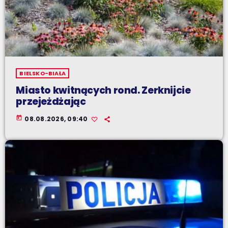
BIELSKO-BIAŁA
Miasto kwitnących rond. Zerknijcie
przejeżdżając
today
08.08.2026, 09:40