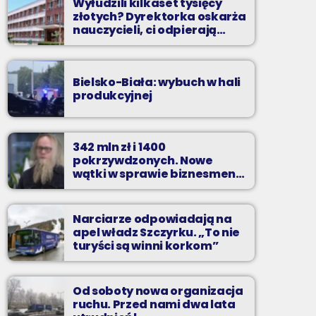
Wyłudzili kilkaset tysięcy
złotych? Dyrektorka oskarża
nauczycieli, ci odpierają
zarzuty
Bielsko-Biała: wybuch w hali
produkcyjnej
342 mln zł i 1400
pokrzywdzonych. Nowe
wątki w sprawie biznesmena
z Bielska-Białej
Narciarze odpowiadają na
apel władz Szczyrku. „To nie
turyści są winni korkom”
Od soboty nowa organizacja
ruchu. Przed nami dwa lata