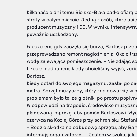
Kilkanaście dni temu Bielsko-Biała padło ofiar
straty w całym mieście. Jedną z osób, które ucier
producent muzyczny i DJ. W wyniku intensywny
poważnie uszkodzony.
Wieczorem, gdy zaczęła się burza, Bartosz prze
przeprowadzano remont nagłośnienia. Około trze
wodę zalewającą pomieszczenie. – Nie zdając sob
trzeciej nad ranem, kiedy chcieliśmy wyjść, zori
Bartosz.
Kiedy dotarł do swojego magazynu, zastał go c
metra. Sprzęt muzyczny, który znajdował się w 
problemem było to, że głośniki po prostu popłyn
W odpowiedzi na tragedię, środowisko muzyczn
planowaną imprezę, aby pomóc Bartoszowi. Wyda
czerwca na Koziej Górze przy schronisku Stefan
– Będzie składka na odbudowę sprzętu, aby Ba
informują organizatorzy. – Jestem w szoku, jak l