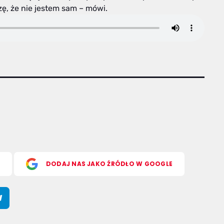
dzę, że nie jestem sam – mówi.
S
DODAJ NAS JAKO ŹRÓDŁO W GOOGLE