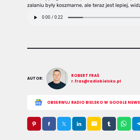
zalaniu były koszmarne, ale teraz jest lepiej, wi
ROBERT FRAŚ
AUTOR:
r.fras@radiobielsko.pl
OBSERWUJ RADIO BIELSKO W GOOGLE NEW
email