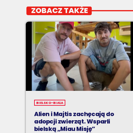
ZOBACZ TAKŻE
BIELSKO-BIAŁA
Alien i Majtis zachęcają do
adopcji zwierząt. Wsparli
bielską „Miau Misję”