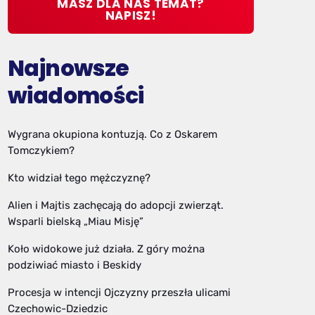
MASZ DLA NAS TEMAT?
NAPISZ!
Najnowsze
wiadomości
Wygrana okupiona kontuzją. Co z Oskarem
Tomczykiem?
Kto widział tego mężczyznę?
Alien i Majtis zachęcają do adopcji zwierząt.
Wsparli bielską „Miau Misję”
Koło widokowe już działa. Z góry można
podziwiać miasto i Beskidy
Procesja w intencji Ojczyzny przeszła ulicami
Czechowic-Dziedzic