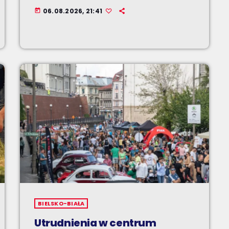
06.08.2026, 21:41
today
BIELSKO-BIAŁA
Utrudnienia w centrum