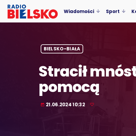
Wiadomości
Sport
K
BIELSKO-BIAŁA
Stracił mnóst
pomocą
21.06.2024 10:32
today