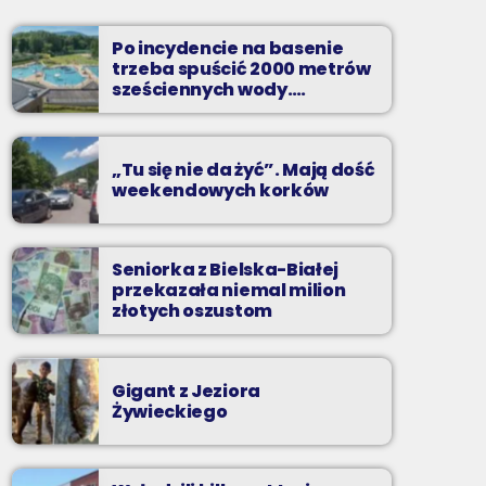
od poniedziałku do piątku od 5:30
Po incydencie na basenie
Codziennie od poniedziałku do piątku od 5:30
trzeba spuścić 2000 metrów
do 10.
sześciennych wody.
„Ogromne koszty i ogromna
praca”
„Tu się nie da żyć”. Mają dość
weekendowych korków
Seniorka z Bielska-Białej
przekazała niemal milion
złotych oszustom
Gigant z Jeziora
Żywieckiego