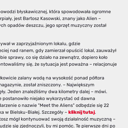
ą powodzi błyskawicznej, która spowodowała ogromne
piały, jest Bartosz Kasowski, znany jako Alien –
ch opadów deszczu, jego sprzęt muzyczny został
bywał w zaprzyjaźnionym lokalu, gdzie
ciej nad ranem, gdy zamierzał opuścić lokal, zauważył
ie sprawy, co się działo na zewnątrz, dopiero koło
entowaliśmy się, że sytuacja jest poważna – relacjonuje
ałkowicie zalany wodą na wysokość ponad półtora
magazynie, został zniszczony. – Największym
ęły. Jeden znaleźliśmy dwa kilometry dalej – mówi.
e postanowiło niejako wykorzystać od dawna
rzenie o nazwie "Meet the Aliens" odbędzie się 22
ka w Bielsku-Białej. Szczegóły –
kliknij tutaj
.
rtosz mógł kontynuować swoją działalność muzyczną –
udzie się zjednoczyli, by mi pomóc. Te pierwsze dni po