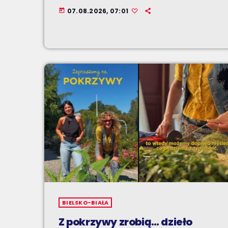
07.08.2026, 07:01
today
BIELSKO-BIAŁA
Z pokrzywy zrobią… dzieło