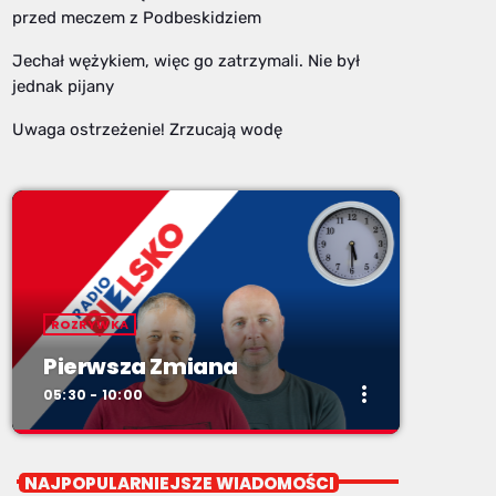
przed meczem z Podbeskidziem
Jechał wężykiem, więc go zatrzymali. Nie był
jednak pijany
Uwaga ostrzeżenie! Zrzucają wodę
ROZRYWKA
Pierwsza Zmiana
more_vert
05:30 - 10:00
close
Pierwsza Zmiana
NAJPOPULARNIEJSZE WIADOMOŚCI