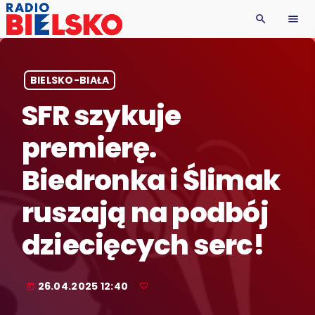
search
menu
BIELSKO-BIAŁA
SFR szykuje
premierę.
Biedronka i Ślimak
ruszają na podbój
dziecięcych serc!
26.04.2025 12:40
today