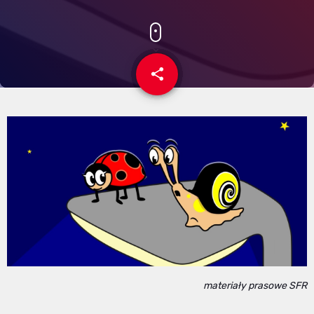
share
email
materiały prasowe SFR