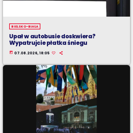
BIELSKO-BIAŁA
Upał w autobusie doskwiera?
Wypatrujcie płatka śniegu
today
07.08.2026, 18:05