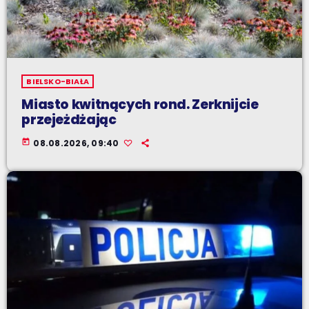
BIELSKO-BIAŁA
Miasto kwitnących rond. Zerknijcie
przejeżdżając
today
08.08.2026, 09:40