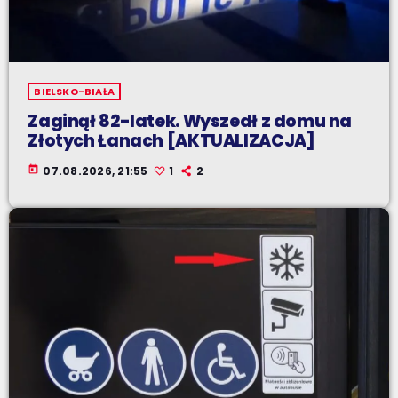
BIELSKO-BIAŁA
Zaginął 82-latek. Wyszedł z domu na
Złotych Łanach [AKTUALIZACJA]
today
07.08.2026, 21:55
1
2