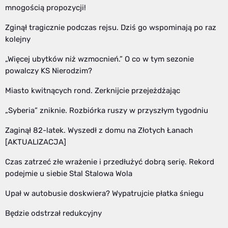
mnogością propozycji!
Zginął tragicznie podczas rejsu. Dziś go wspominają po raz
kolejny
„Więcej ubytków niż wzmocnień.” O co w tym sezonie
powalczy KS Nierodzim?
Miasto kwitnących rond. Zerknijcie przejeżdżając
„Syberia” zniknie. Rozbiórka ruszy w przyszłym tygodniu
Zaginął 82-latek. Wyszedł z domu na Złotych Łanach
[AKTUALIZACJA]
Czas zatrzeć złe wrażenie i przedłużyć dobrą serię. Rekord
podejmie u siebie Stal Stalowa Wola
Upał w autobusie doskwiera? Wypatrujcie płatka śniegu
Będzie odstrzał redukcyjny