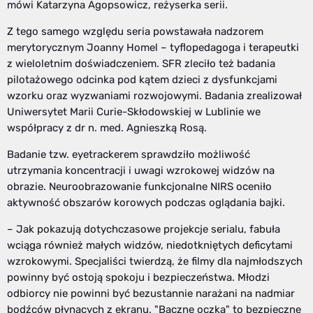
mówi Katarzyna Agopsowicz, reżyserka serii.
Z tego samego względu seria powstawała nadzorem
merytorycznym Joanny Homel – tyflopedagoga i terapeutki
z wieloletnim doświadczeniem. SFR zleciło też badania
pilotażowego odcinka pod kątem dzieci z dysfunkcjami
wzorku oraz wyzwaniami rozwojowymi. Badania zrealizował
Uniwersytet Marii Curie-Skłodowskiej w Lublinie we
współpracy z dr n. med. Agnieszką Rosą.
Badanie tzw. eyetrackerem sprawdziło możliwość
utrzymania koncentracji i uwagi wzrokowej widzów na
obrazie. Neuroobrazowanie funkcjonalne NIRS oceniło
aktywność obszarów korowych podczas oglądania bajki.
– Jak pokazują dotychczasowe projekcje serialu, fabuła
wciąga również małych widzów, niedotkniętych deficytami
wzrokowymi. Specjaliści twierdzą, że filmy dla najmłodszych
powinny być ostoją spokoju i bezpieczeństwa. Młodzi
odbiorcy nie powinni być bezustannie narażani na nadmiar
bodźców płynących z ekranu. "Baczne oczka" to bezpieczne