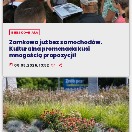
BIELSKO-BIAŁA
Zamkowa już bez samochodów.
Kulturalna promenada kusi
mnogością propozycji!
today
08.08.2026, 13:52