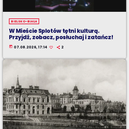
BIELSKO-BIAŁA
W Mieście Splotów tętni kulturą.
Przyjdź, zobacz, posłuchaj i zatańcz!
today
07.08.2026, 17:14
2