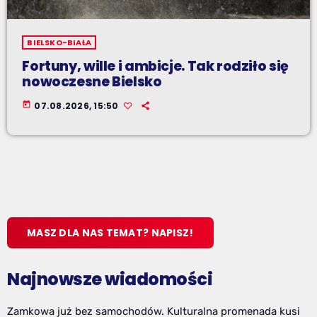
BIELSKO-BIAŁA
Fortuny, wille i ambicje. Tak rodziło się
nowoczesne Bielsko
today
07.08.2026, 15:50
MASZ DLA NAS TEMAT? NAPISZ!
Najnowsze wiadomości
Zamkowa już bez samochodów. Kulturalna promenada kusi