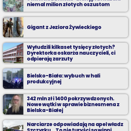
niemal milion złotych oszustom
Gigant z Jeziora Żywieckiego
Wyłudzili kilkaset tysięcy złotych?
Dyrektorka oskarża nauczycieli, ci
odpierają zarzuty
Bielsko-Biała: wybuch w hali
produkcyjnej
342 mln zł i 1400 pokrzywdzonych.
Nowe wątki w sprawie biznesmena z
Bielska-Białej
Narciarze odpowiadają na apel władz
Szczyrku. „To nie turyści są winni