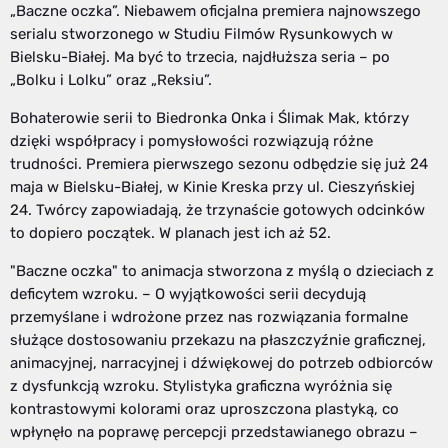
„Baczne oczka”. Niebawem oficjalna premiera najnowszego
serialu stworzonego w Studiu Filmów Rysunkowych w
Bielsku-Białej. Ma być to trzecia, najdłuższa seria – po
„Bolku i Lolku” oraz „Reksiu”.
Bohaterowie serii to Biedronka Onka i Ślimak Mak, którzy
dzięki współpracy i pomysłowości rozwiązują różne
trudności. Premiera pierwszego sezonu odbędzie się już 24
maja w Bielsku-Białej, w Kinie Kreska przy ul. Cieszyńskiej
24. Twórcy zapowiadają, że trzynaście gotowych odcinków
to dopiero początek. W planach jest ich aż 52.
"Baczne oczka" to animacja stworzona z myślą o dzieciach z
deficytem wzroku. – O wyjątkowości serii decydują
przemyślane i wdrożone przez nas rozwiązania formalne
służące dostosowaniu przekazu na płaszczyźnie graficznej,
animacyjnej, narracyjnej i dźwiękowej do potrzeb odbiorców
z dysfunkcją wzroku. Stylistyka graficzna wyróżnia się
kontrastowymi kolorami oraz uproszczona plastyką, co
wpłynęło na poprawę percepcji przedstawianego obrazu –