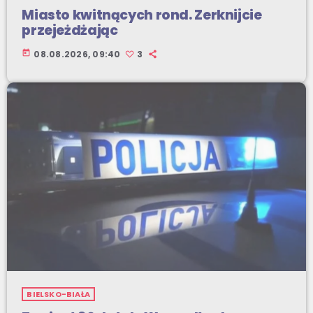
Miasto kwitnących rond. Zerknijcie
przejeżdżając
today
08.08.2026, 09:40
3
BIELSKO-BIAŁA