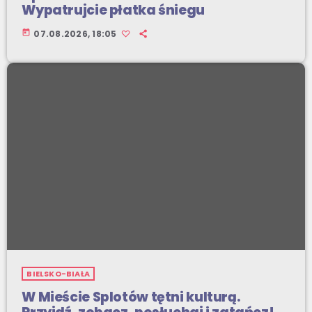
Wypatrujcie płatka śniegu
today
07.08.2026, 18:05
BIELSKO-BIAŁA
W Mieście Splotów tętni kulturą.