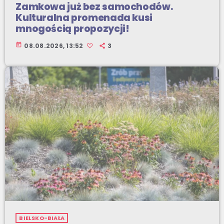
Zamkowa już bez samochodów.
Kulturalna promenada kusi
mnogością propozycji!
today
08.08.2026, 13:52
3
BIELSKO-BIAŁA