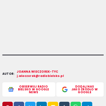
JOANNA WIECZOREK-TYC
AUTOR:
j.wieczorek@radiobielsko.pl
OBSERWUJ RADIO
DODAJ NAS
BIELSKO W GOOGLE
JAKO ŹRÓDŁO W
NEWS
GOOGLE