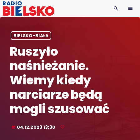
search
menu
BIELSKO-BIAŁA
Ruszyło
naśnieżanie.
Wiemy kiedy
narciarze będą
mogli szusować
04.12.2023 13:30
today