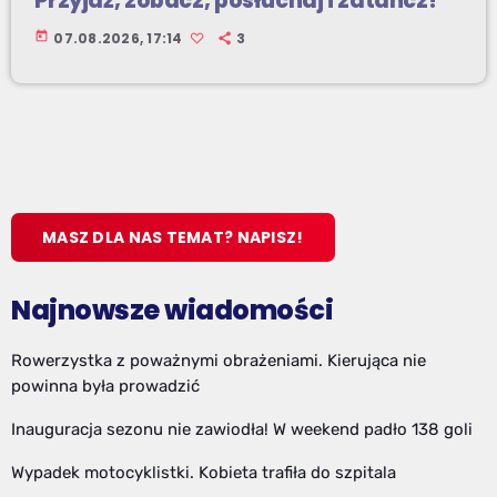
Przyjdź, zobacz, posłuchaj i zatańcz!
today
07.08.2026, 17:14
3
MASZ DLA NAS TEMAT? NAPISZ!
Najnowsze wiadomości
Rowerzystka z poważnymi obrażeniami. Kierująca nie
powinna była prowadzić
Inauguracja sezonu nie zawiodła! W weekend padło 138 goli
Wypadek motocyklistki. Kobieta trafiła do szpitala