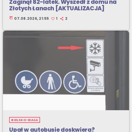
Zaginął 82-latek. Wyszedł z domu na
Złotych Łanach [AKTUALIZACJA]
today
07.08.2026, 21:55
1
2
BIELSKO-BIAŁA
Upał w autobusie doskwiera?