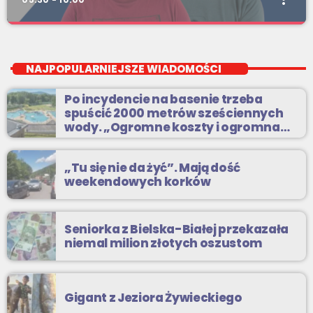
Pierwsza Zmiana
close
od poniedziałku do piątku od 5:30
NAJPOPULARNIEJSZE WIADOMOŚCI
Codziennie od poniedziałku do piątku od 5:30 do 10.
Po incydencie na basenie trzeba
spuścić 2000 metrów sześciennych
wody. „Ogromne koszty i ogromna
praca”
„Tu się nie da żyć”. Mają dość
weekendowych korków
Seniorka z Bielska-Białej przekazała
niemal milion złotych oszustom
Gigant z Jeziora Żywieckiego