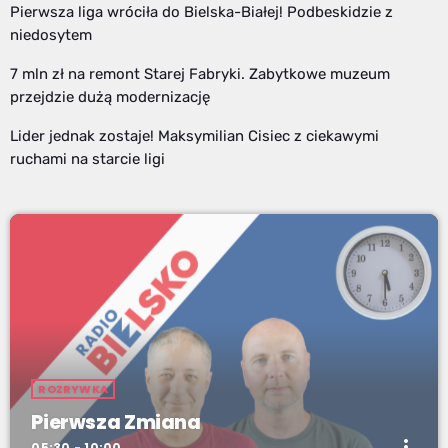
Pierwsza liga wróciła do Bielska-Białej! Podbeskidzie z
niedosytem
7 mln zł na remont Starej Fabryki. Zabytkowe muzeum
przejdzie dużą modernizację
Lider jednak zostaje! Maksymilian Cisiec z ciekawymi
ruchami na starcie ligi
ROZRYWKA
Pierwsza Zmiana
more_vert
05:30 - 10:00