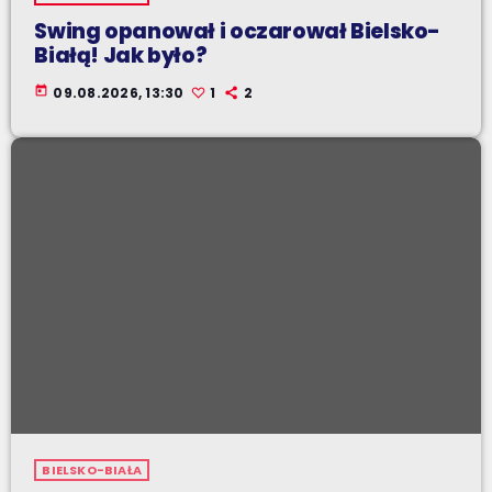
Swing opanował i oczarował Bielsko-
Białą! Jak było?
today
09.08.2026, 13:30
1
2
BIELSKO-BIAŁA