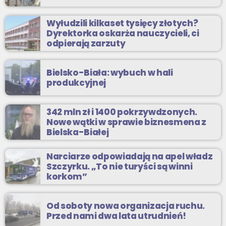
Wyłudzili kilkaset tysięcy złotych?
Dyrektorka oskarża nauczycieli, ci
odpierają zarzuty
Bielsko-Biała: wybuch w hali
produkcyjnej
342 mln zł i 1400 pokrzywdzonych.
Nowe wątki w sprawie biznesmena z
Bielska-Białej
Narciarze odpowiadają na apel władz
Szczyrku. „To nie turyści są winni
korkom”
Od soboty nowa organizacja ruchu.
Przed nami dwa lata utrudnień!