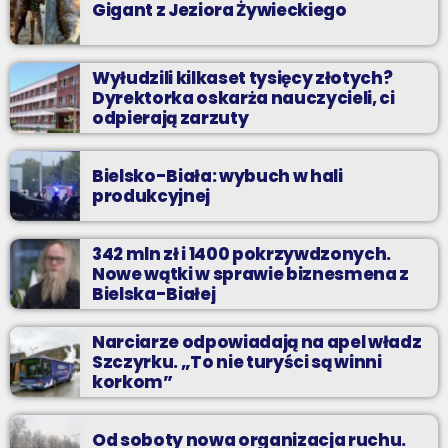
Gigant z Jeziora Żywieckiego
Wyłudzili kilkaset tysięcy złotych?
Dyrektorka oskarża nauczycieli, ci
odpierają zarzuty
Bielsko-Biała: wybuch w hali
produkcyjnej
342 mln zł i 1400 pokrzywdzonych.
Nowe wątki w sprawie biznesmena z
Bielska-Białej
Narciarze odpowiadają na apel władz
Szczyrku. „To nie turyści są winni
korkom”
Od soboty nowa organizacja ruchu.