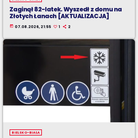
Zaginął 82-latek. Wyszedł z domu na
Złotych Łanach [AKTUALIZACJA]
today
07.08.2026, 21:55
1
2
BIELSKO-BIAŁA