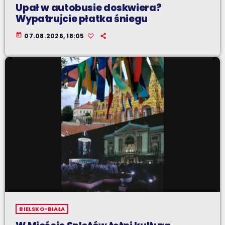
Upał w autobusie doskwiera?
Wypatrujcie płatka śniegu
today
07.08.2026, 18:05
BIELSKO-BIAŁA