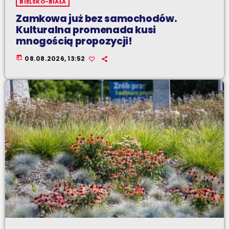
BIELSKO-BIAŁA
Zamkowa już bez samochodów.
Kulturalna promenada kusi
mnogością propozycji!
today
08.08.2026, 13:52