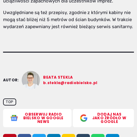
uciążliwości zapachowych dla uczestników imprez.
Uwzględniane są też przepisy, zgodnie z którymi kabiny nie
mogą stać bliżej niż 5 metrów od ścian budynków. W trakcie
wydarzeń zapewniany jest również bieżący serwis sanitarny.
BEATA STEKLA
AUTOR:
b.stekla@radiobielsko.pl
TOP
OBSERWUJ RADIO
DODAJ NAS
BIELSKO W GOOGLE
JAKO ŹRÓDŁO W
NEWS
GOOGLE