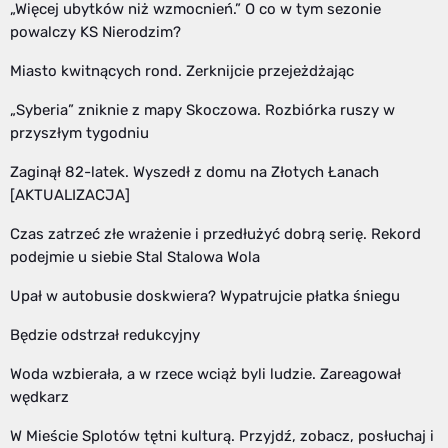
„Więcej ubytków niż wzmocnień.” O co w tym sezonie
powalczy KS Nierodzim?
Miasto kwitnących rond. Zerknijcie przejeżdżając
„Syberia” zniknie z mapy Skoczowa. Rozbiórka ruszy w
przyszłym tygodniu
Zaginął 82-latek. Wyszedł z domu na Złotych Łanach
[AKTUALIZACJA]
Czas zatrzeć złe wrażenie i przedłużyć dobrą serię. Rekord
podejmie u siebie Stal Stalowa Wola
Upał w autobusie doskwiera? Wypatrujcie płatka śniegu
Będzie odstrzał redukcyjny
Woda wzbierała, a w rzece wciąż byli ludzie. Zareagował
wędkarz
W Mieście Splotów tętni kulturą. Przyjdź, zobacz, posłuchaj i