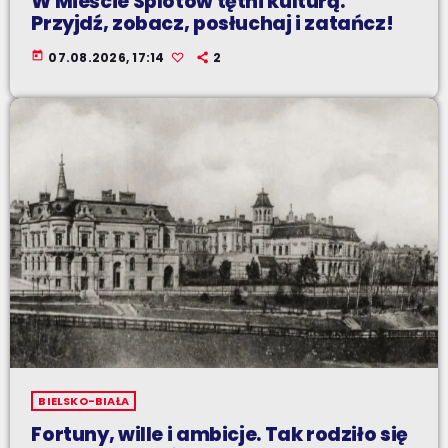
W Mieście Splotów tętni kulturą.
Przyjdź, zobacz, posłuchaj i zatańcz!
today
07.08.2026, 17:14
2
BIELSKO-BIAŁA
Fortuny, wille i ambicje. Tak rodziło się