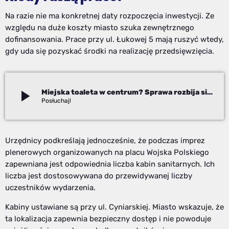
Na razie nie ma konkretnej daty rozpoczęcia inwestycji. Ze
względu na duże koszty miasto szuka zewnętrznego
dofinansowania. Prace przy ul. Łukowej 5 mają ruszyć wtedy,
gdy uda się pozyskać środki na realizację przedsięwzięcia.
play_arrow
Miejska toaleta w centrum? Sprawa rozbija się o niemałe pieniądze
Beata Stekla
Urzędnicy podkreślają jednocześnie, że podczas imprez
plenerowych organizowanych na placu Wojska Polskiego
zapewniana jest odpowiednia liczba kabin sanitarnych. Ich
liczba jest dostosowywana do przewidywanej liczby
uczestników wydarzenia.
Kabiny ustawiane są przy ul. Cyniarskiej. Miasto wskazuje, że
ta lokalizacja zapewnia bezpieczny dostęp i nie powoduje