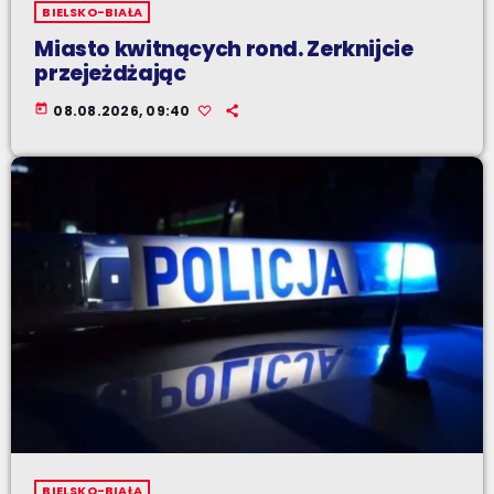
BIELSKO-BIAŁA
Miasto kwitnących rond. Zerknijcie
przejeżdżając
today
08.08.2026, 09:40
BIELSKO-BIAŁA