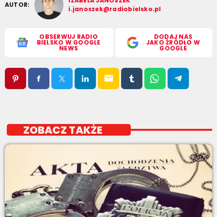
IZABELA JANOSZEK
AUTOR:
i.janoszek@radiobielsko.pl
OBSERWUJ RADIO
DODAJ NAS
BIELSKO W GOOGLE
JAKO ŹRÓDŁO W
NEWS
GOOGLE
email
ZOBACZ TAKŻE