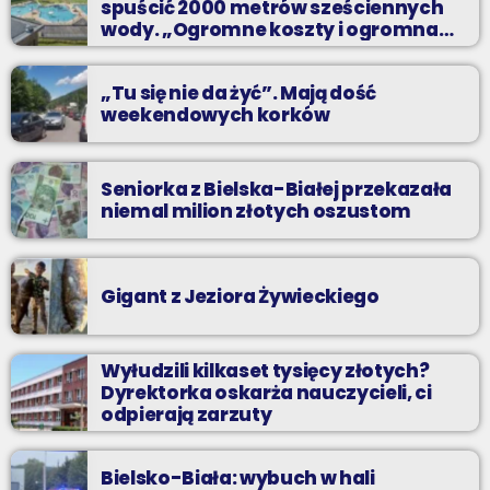
spuścić 2000 metrów sześciennych
wody. „Ogromne koszty i ogromna
praca”
„Tu się nie da żyć”. Mają dość
weekendowych korków
Seniorka z Bielska-Białej przekazała
niemal milion złotych oszustom
Gigant z Jeziora Żywieckiego
Wyłudzili kilkaset tysięcy złotych?
Dyrektorka oskarża nauczycieli, ci
odpierają zarzuty
Bielsko-Biała: wybuch w hali