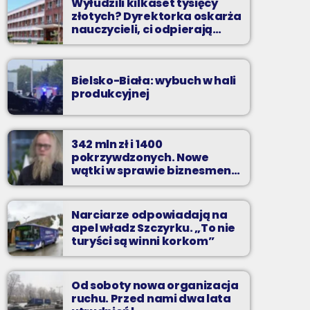
Wyłudzili kilkaset tysięcy
złotych? Dyrektorka oskarża
nauczycieli, ci odpierają
zarzuty
Bielsko-Biała: wybuch w hali
produkcyjnej
342 mln zł i 1400
pokrzywdzonych. Nowe
wątki w sprawie biznesmena
z Bielska-Białej
Narciarze odpowiadają na
apel władz Szczyrku. „To nie
turyści są winni korkom”
Od soboty nowa organizacja
ruchu. Przed nami dwa lata