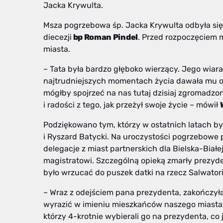
Jacka Krywulta.
Msza pogrzebowa śp. Jacka Krywulta odbyła się 
diecezji
bp Roman Pindel
. Przed rozpoczęciem 
miasta.
– Tata była bardzo głęboko wierzący. Jego wiar
najtrudniejszych momentach życia dawała mu opa
mógłby spojrzeć na nas tutaj dzisiaj zgromadzon
i radości z tego, jak przeżył swoje życie – mówił
Podziękowano tym, którzy w ostatnich latach byli
i Ryszard Batycki. Na uroczystości pogrzebowe
delegacje z miast partnerskich dla Bielska-Białe
magistratowi. Szczególną opieką zmarły prezyde
było wrzucać do puszek datki na rzecz Salwato
– Wraz z odejściem pana prezydenta, zakończył
wyrazić w imieniu mieszkańców naszego miasta, a 
którzy 4-krotnie wybierali go na prezydenta, c