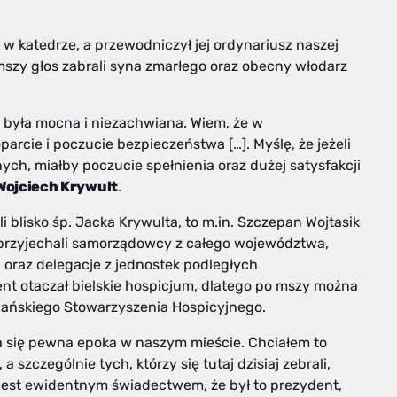
w katedrze, a przewodniczył jej ordynariusz naszej
mszy głos zabrali syna zmarłego oraz obecny włodarz
a była mocna i niezachwiana. Wiem, że w
rcie i poczucie bezpieczeństwa […]. Myślę, że jeżeli
ych, miałby poczucie spełnienia oraz dużej satysfakcji
Wojciech Krywult
.
 blisko śp. Jacka Krywulta, to m.in. Szczepan Wojtasik
 przyjechali samorządowcy z całego województwa,
j oraz delegacje z jednostek podległych
nt otaczał bielskie hospicjum, dlatego po mszy można
riańskiego Stowarzyszenia Hospicyjnego.
a się pewna epoka w naszym mieście. Chciałem to
szczególnie tych, którzy się tutaj dzisiaj zebrali,
o jest ewidentnym świadectwem, że był to prezydent,