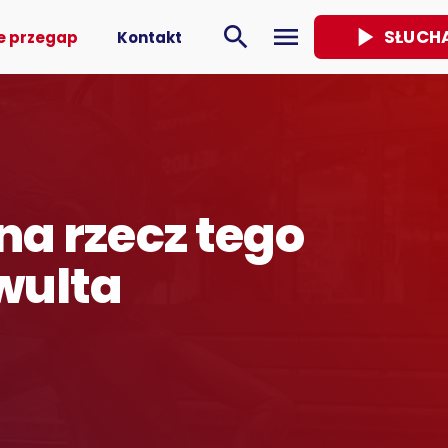
play_arrow
search
menu
SŁUCH
e przegap
Kontakt
na rzecz tego
wulta