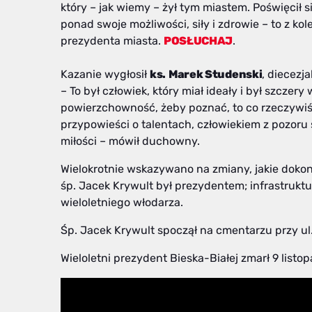
który – jak wiemy – żył tym miastem. Poświęcił s
ponad swoje możliwości, siły i zdrowie – to z k
prezydenta miasta.
POSŁUCHAJ
.
Kazanie wygłosił
ks.
Marek Studenski
, diecez
– To był człowiek, który miał ideały i był szczery 
powierzchowność, żeby poznać, to co rzeczywiście
przypowieści o talentach, człowiekiem z pozoru s
miłości – mówił duchowny.
Wielokrotnie wskazywano na zmiany, jakie dokona
śp. Jacek Krywult był prezydentem; infrastruktu
wieloletniego włodarza.
Śp. Jacek Krywult spoczął na cmentarzu przy ul
Wieloletni prezydent Bieska-Białej zmarł 9 listop