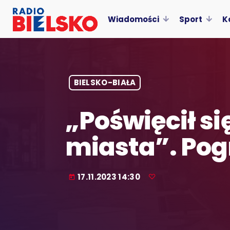
Wiadomości
Sport
K
BIELSKO-BIAŁA
„Poświęcił si
miasta”. Pog
17.11.2023 14:30
today