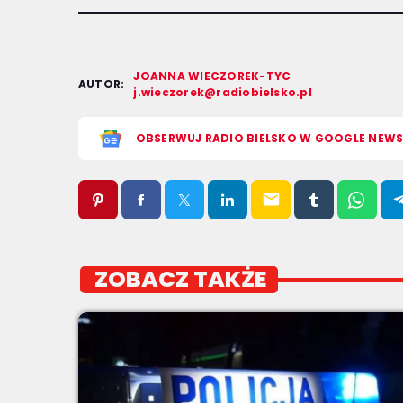
JOANNA WIECZOREK-TYC
AUTOR:
j.wieczorek@radiobielsko.pl
OBSERWUJ RADIO BIELSKO W GOOGLE NEW
email
ZOBACZ TAKŻE