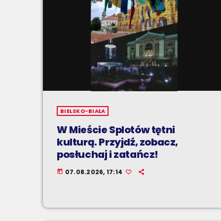
BIELSKO-BIAŁA
W Mieście Splotów tętni
kulturą. Przyjdź, zobacz,
posłuchaj i zatańcz!
07.08.2026, 17:14
today