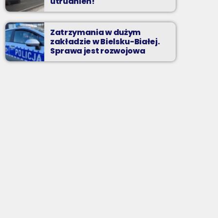
utrudnień!
Zatrzymania w dużym
zakładzie w Bielsku-Białej.
Sprawa jest rozwojowa