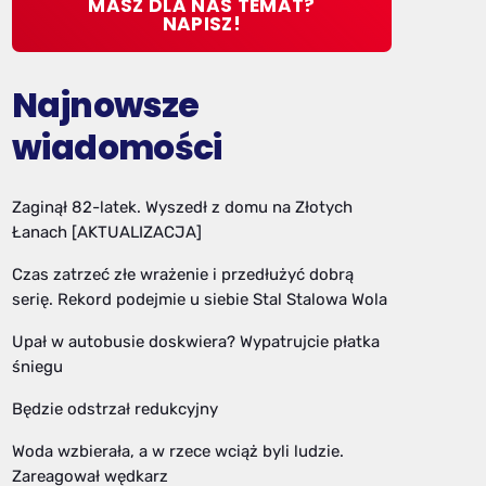
MASZ DLA NAS TEMAT?
NAPISZ!
Najnowsze
wiadomości
Zaginął 82-latek. Wyszedł z domu na Złotych
Łanach [AKTUALIZACJA]
Czas zatrzeć złe wrażenie i przedłużyć dobrą
serię. Rekord podejmie u siebie Stal Stalowa Wola
Upał w autobusie doskwiera? Wypatrujcie płatka
śniegu
Będzie odstrzał redukcyjny
Woda wzbierała, a w rzece wciąż byli ludzie.
Zareagował wędkarz