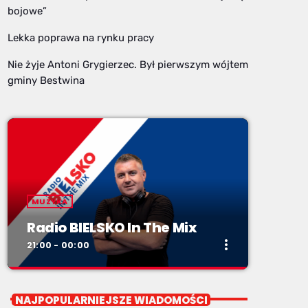
bojowe”
Lekka poprawa na rynku pracy
Nie żyje Antoni Grygierzec. Był pierwszym wójtem
gminy Bestwina
MUZYKA
Radio BIELSKO In The Mix
more_vert
21:00 - 00:00
close
Radio BIELSKO In The Mix
NAJPOPULARNIEJSZE WIADOMOŚCI