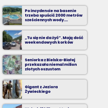
piątki od 20 do północy
Po incydencie na basenie
Kilkadziesiąt minut energetycznych beatów.
trzeba spuścić 2000 metrów
sześciennych wody.
„Ogromne koszty i ogromna
praca”
„Tu się nie da żyć”. Mają dość
weekendowych korków
Seniorka z Bielska-Białej
przekazała niemal milion
złotych oszustom
Gigant z Jeziora
Żywieckiego