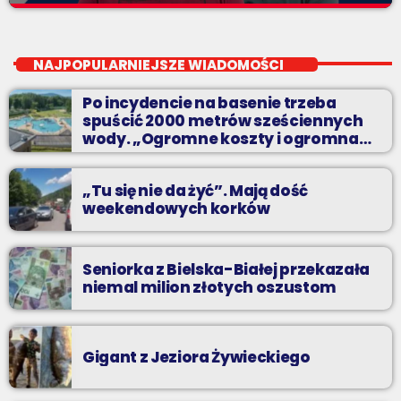
Pierwsza Zmiana
close
od poniedziałku do piątku od 5:30
NAJPOPULARNIEJSZE WIADOMOŚCI
Codziennie od poniedziałku do piątku od 5:30 do 10.
Po incydencie na basenie trzeba
spuścić 2000 metrów sześciennych
wody. „Ogromne koszty i ogromna
praca”
„Tu się nie da żyć”. Mają dość
weekendowych korków
Seniorka z Bielska-Białej przekazała
niemal milion złotych oszustom
Gigant z Jeziora Żywieckiego