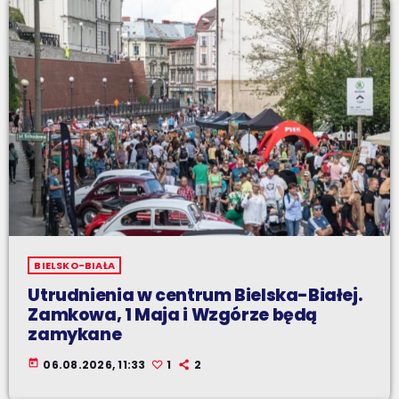
BIELSKO-BIAŁA
Utrudnienia w centrum Bielska-Białej.
Zamkowa, 1 Maja i Wzgórze będą
zamykane
today
06.08.2026, 11:33
1
2