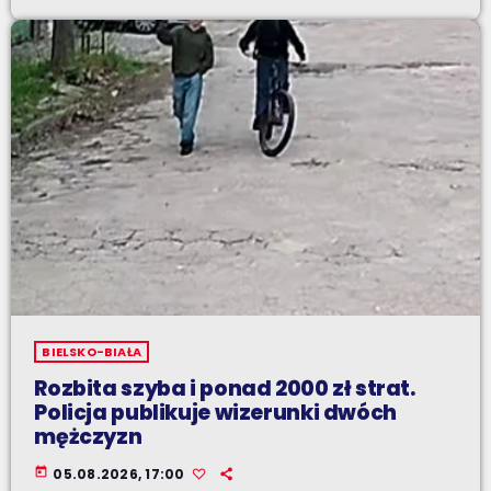
BIELSKO-BIAŁA
Rozbita szyba i ponad 2000 zł strat.
Policja publikuje wizerunki dwóch
mężczyzn
today
05.08.2026, 17:00