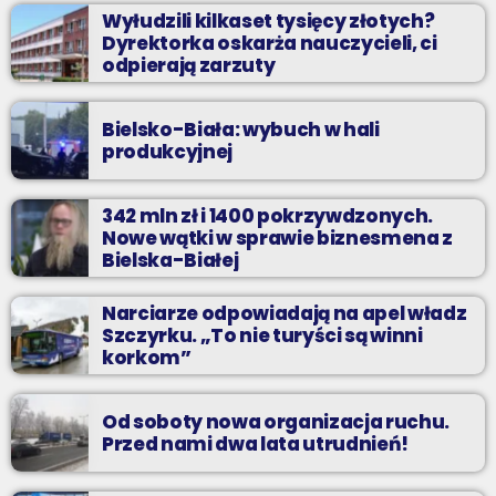
Wyłudzili kilkaset tysięcy złotych?
Dyrektorka oskarża nauczycieli, ci
odpierają zarzuty
Bielsko-Biała: wybuch w hali
produkcyjnej
342 mln zł i 1400 pokrzywdzonych.
Nowe wątki w sprawie biznesmena z
Bielska-Białej
Narciarze odpowiadają na apel władz
Szczyrku. „To nie turyści są winni
korkom”
Od soboty nowa organizacja ruchu.
Przed nami dwa lata utrudnień!