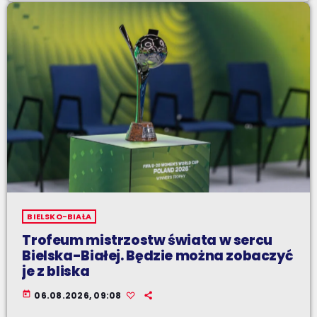
BIELSKO-BIAŁA
Trofeum mistrzostw świata w sercu
Bielska-Białej. Będzie można zobaczyć
je z bliska
today
06.08.2026, 09:08