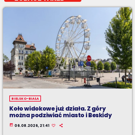
BIELSKO-BIAŁA
Koło widokowe już działa. Z góry
można podziwiać miasto i Beskidy
today
06.08.2026, 21:41