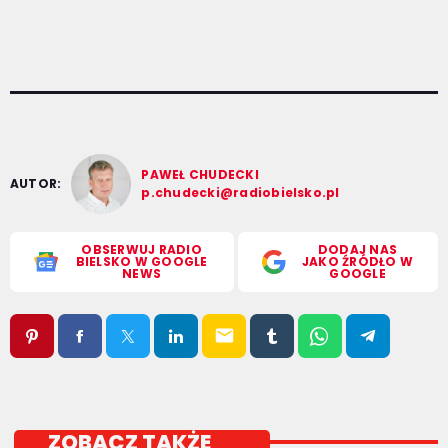
PAWEŁ CHUDECKI
AUTOR:
p.chudecki@radiobielsko.pl
OBSERWUJ RADIO
DODAJ NAS
BIELSKO W GOOGLE
JAKO ŹRÓDŁO W
NEWS
GOOGLE
email
ZOBACZ TAKŻE