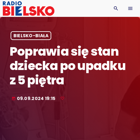
search
menu
BIELSKO-BIAŁA
Poprawia się stan
dziecka po upadku
z 5 piętra
09.09.2024 19:15
today