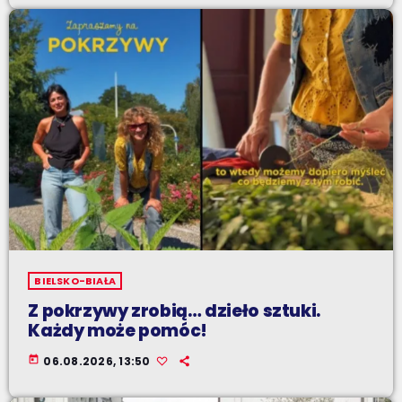
BIELSKO-BIAŁA
Z pokrzywy zrobią… dzieło sztuki.
Każdy może pomóc!
today
06.08.2026, 13:50