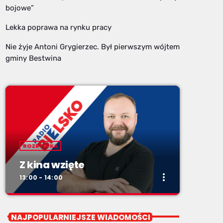
bojowe”
Lekka poprawa na rynku pracy
Nie żyje Antoni Grygierzec. Był pierwszym wójtem
gminy Bestwina
ROZRYWKA
Z kina wzięte
more_vert
13:00 - 14:00
close
Z kina wzięte
NAJPOPULARNIEJSZE WIADOMOŚCI