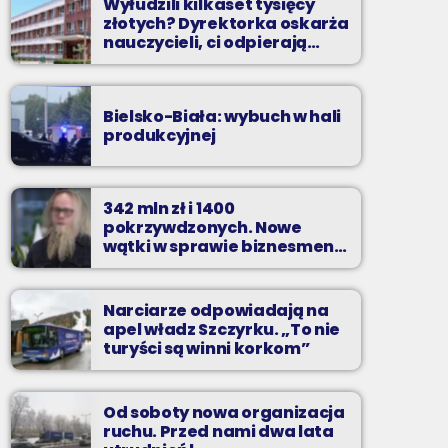
Wyłudzili kilkaset tysięcy
złotych? Dyrektorka oskarża
nauczycieli, ci odpierają
zarzuty
Bielsko-Biała: wybuch w hali
produkcyjnej
342 mln zł i 1400
pokrzywdzonych. Nowe
wątki w sprawie biznesmena
z Bielska-Białej
Narciarze odpowiadają na
apel władz Szczyrku. „To nie
turyści są winni korkom”
Od soboty nowa organizacja
ruchu. Przed nami dwa lata