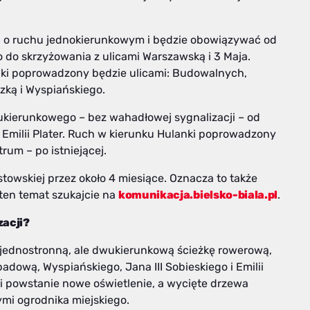
a o ruchu jednokierunkowym i będzie obowiązywać od
o do skrzyżowania z ulicami Warszawską i 3 Maja.
nki poprowadzony będzie ulicami: Budowalnych,
zką i Wyspiańskiego.
kierunkowego – bez wahadłowej sygnalizacji – od
ą Emilii Plater. Ruch w kierunku Hulanki poprowadzony
rum – po istniejącej.
owskiej przez około 4 miesiące. Oznacza to także
ten temat szukajcie na
komunikacja.bielsko-biala.pl
.
zacji?
jednostronną, ale dwukierunkową ścieżkę rowerową,
adową, Wyspiańskiego, Jana III Sobieskiego i Emilii
 powstanie nowe oświetlenie, a wycięte drzewa
mi ogrodnika miejskiego.