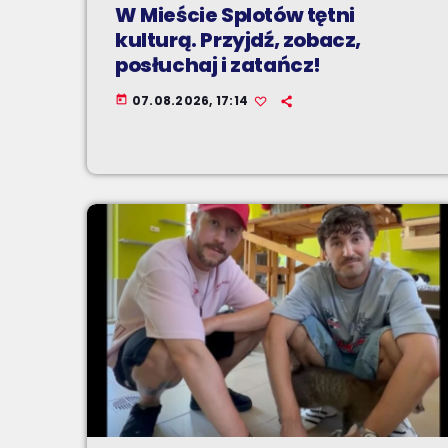
W Mieście Splotów tętni
kulturą. Przyjdź, zobacz,
posłuchaj i zatańcz!
07.08.2026, 17:14
today