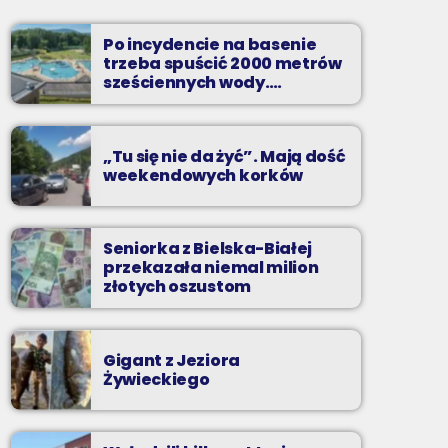
Soboty od 13 do 14
Po incydencie na basenie
Z Kina Wzięte to audycja w której film
trzeba spuścić 2000 metrów
występuje roli głównej.
sześciennych wody.
„Ogromne koszty i ogromna
praca”
„Tu się nie da żyć”. Mają dość
weekendowych korków
Seniorka z Bielska-Białej
przekazała niemal milion
złotych oszustom
Gigant z Jeziora
Żywieckiego