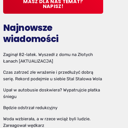
MASZ DLA NAS TEMAT?
NAPISZ!
Najnowsze
wiadomości
Zaginął 82-latek. Wyszedł z domu na Złotych
Łanach [AKTUALIZACJA]
Czas zatrzeć złe wrażenie i przedłużyć dobrą
serię. Rekord podejmie u siebie Stal Stalowa Wola
Upał w autobusie doskwiera? Wypatrujcie płatka
śniegu
Będzie odstrzał redukcyjny
Woda wzbierała, a w rzece wciąż byli ludzie.
Zareagował wędkarz