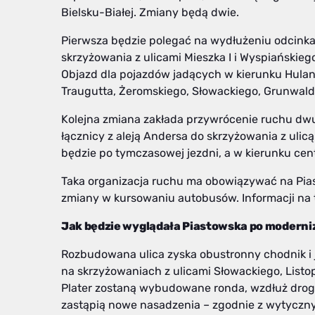
Bielsku-Białej. Zmiany będą dwie.
Pierwsza będzie polegać na wydłużeniu odcink
skrzyżowania z ulicami Mieszka I i Wyspiańskieg
Objazd dla pojazdów jadących w kierunku Hula
Traugutta, Żeromskiego, Słowackiego, Grunwald
Kolejna zmiana zakłada przywrócenie ruchu dwu
łącznicy z aleją Andersa do skrzyżowania z ulic
będzie po tymczasowej jezdni, a w kierunku cent
Taka organizacja ruchu ma obowiązywać na Piast
zmiany w kursowaniu autobusów. Informacji na 
Jak będzie wyglądała Piastowska po moderni
Rozbudowana ulica zyska obustronny chodnik i 
na skrzyżowaniach z ulicami Słowackiego, Listop
Plater zostaną wybudowane ronda, wzdłuż drogi
zastąpią nowe nasadzenia – zgodnie z wytyczny