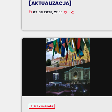
[AKTUALIZACJA]
07.08.2026, 21:55
today
BIELSKO-BIAŁA