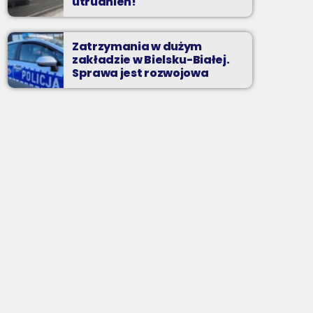
utrudnień!
Zatrzymania w dużym
zakładzie w Bielsku-Białej.
Sprawa jest rozwojowa