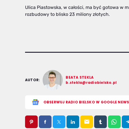
Ulica Piastowska, w całości, ma być gotowa w m
rozbudowy to blisko 23 miliony złotych.
BEATA STEKLA
AUTOR:
b.stekla@radiobielsko.pl
OBSERWUJ RADIO BIELSKO W GOOGLE NEW
email