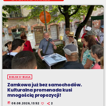
BIELSKO-BIAŁA
Zamkowa już bez samochodów.
Kulturalna promenada kusi
mnogością propozycji!
today
08.08.2026, 13:52
2