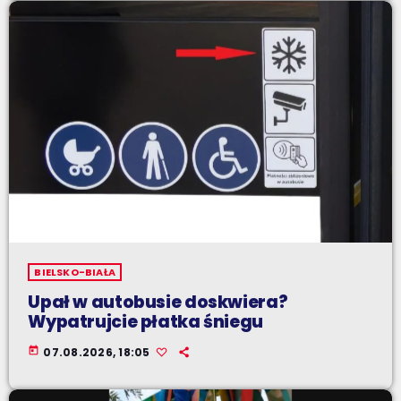
BIELSKO-BIAŁA
Upał w autobusie doskwiera?
Wypatrujcie płatka śniegu
today
07.08.2026, 18:05