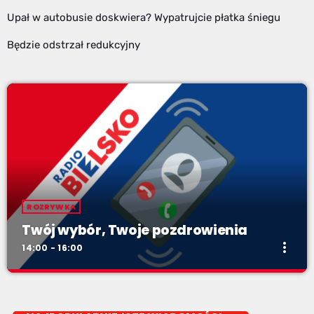
Upał w autobusie doskwiera? Wypatrujcie płatka śniegu
Będzie odstrzał redukcyjny
ROZRYWKA
Twój wybór, Twoje pozdrowienia
more_vert
14:00 - 16:00
Twój wybór, Twoje pozdrowienia
close
Niedziele od 14 do 16