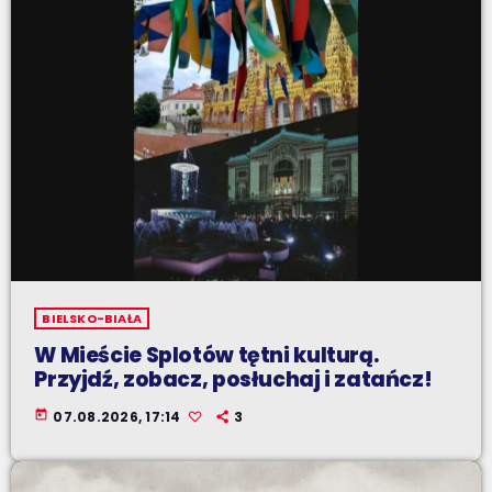
BIELSKO-BIAŁA
W Mieście Splotów tętni kulturą.
Przyjdź, zobacz, posłuchaj i zatańcz!
today
07.08.2026, 17:14
3