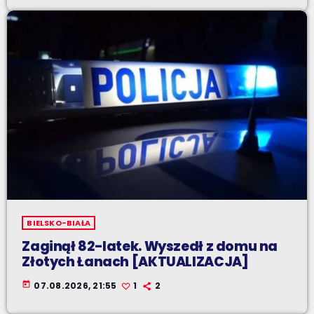
BIELSKO-BIAŁA
Zaginął 82-latek. Wyszedł z domu na
Złotych Łanach [AKTUALIZACJA]
today
07.08.2026, 21:55
1
2