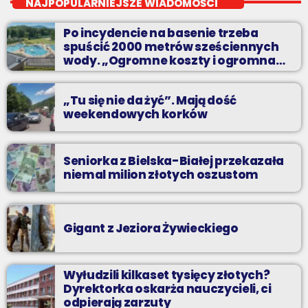
NAJPOPULARNIEJSZE WIADOMOŚCI
Zadzwoń do nas, wybierz jedną z dwóch muzycznych
Po incydencie na basenie trzeba
propozycji i pozdrów bliskich na żywo w Radiu BIELSKO.
spuścić 2000 metrów sześciennych
wody. „Ogromne koszty i ogromna
praca”
„Tu się nie da żyć”. Mają dość
weekendowych korków
Seniorka z Bielska-Białej przekazała
niemal milion złotych oszustom
Gigant z Jeziora Żywieckiego
Wyłudzili kilkaset tysięcy złotych?
Dyrektorka oskarża nauczycieli, ci
odpierają zarzuty