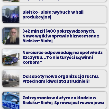
Bielsko-Biała: wybuch w hali
produkcyjnej
342 mln zł i 1400 pokrzywdzonych.
Nowe wątki w sprawie biznesmena z
Bielska-Białej
Narciarze odpowiadają na apel władz
Szczyrku. „To nie turyści są winni
korkom”
Od soboty nowa organizacja ruchu.
Przed nami dwa lata utrudnień!
Zatrzymania w dużym zakładzie w
Bielsku-Białej. Sprawa jest rozwojowa