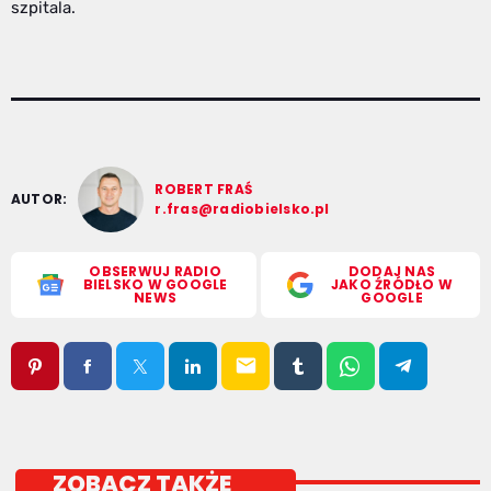
szpitala.
ROBERT FRAŚ
AUTOR:
r.fras@radiobielsko.pl
OBSERWUJ RADIO
DODAJ NAS
BIELSKO W GOOGLE
JAKO ŹRÓDŁO W
NEWS
GOOGLE
email
ZOBACZ TAKŻE