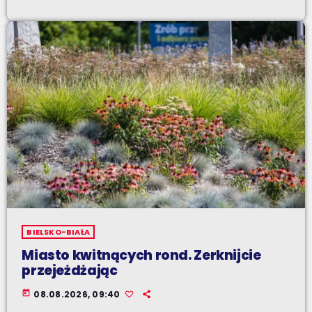
BIELSKO-BIAŁA
Miasto kwitnących rond. Zerknijcie
przejeżdżając
today
08.08.2026, 09:40