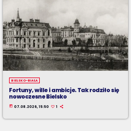
BIELSKO-BIAŁA
Fortuny, wille i ambicje. Tak rodziło się
nowoczesne Bielsko
today
07.08.2026, 15:50
1