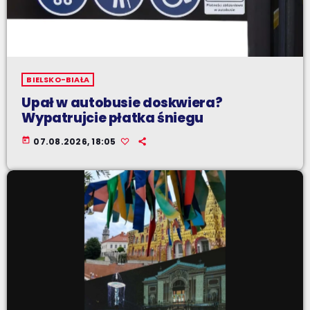
BIELSKO-BIAŁA
Upał w autobusie doskwiera?
Wypatrujcie płatka śniegu
today
07.08.2026, 18:05