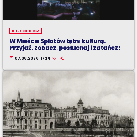
BIELSKO-BIAŁA
W Mieście Splotów tętni kulturą.
Przyjdź, zobacz, posłuchaj i zatańcz!
today
07.08.2026, 17:14