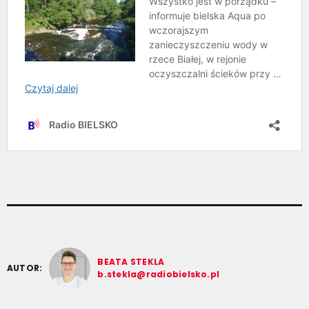
BEATA STEKLA
AUTOR:
b.stekla@radiobielsko.pl