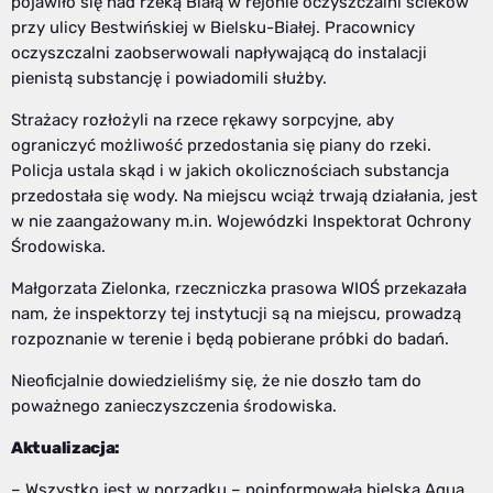
pojawiło się nad rzeką Białą w rejonie oczyszczalni ścieków
przy ulicy Bestwińskiej w Bielsku-Białej. Pracownicy
oczyszczalni zaobserwowali napływającą do instalacji
pienistą substancję i powiadomili służby.
Strażacy rozłożyli na rzece rękawy sorpcyjne, aby
ograniczyć możliwość przedostania się piany do rzeki.
Policja ustala skąd i w jakich okolicznościach substancja
przedostała się wody. Na miejscu wciąż trwają działania, jest
w nie zaangażowany m.in. Wojewódzki Inspektorat Ochrony
Środowiska.
Małgorzata Zielonka, rzeczniczka prasowa WIOŚ przekazała
nam, że inspektorzy tej instytucji są na miejscu, prowadzą
rozpoznanie w terenie i będą pobierane próbki do badań.
Nieoficjalnie dowiedzieliśmy się, że nie doszło tam do
poważnego zanieczyszczenia środowiska.
Aktualizacja:
– Wszystko jest w porządku – poinformowała bielska Aqua