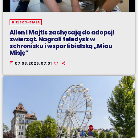
BIELSKO-BIAŁA
Alien i Majtis zachęcają do adopcji
zwierząt. Nagrali teledysk w
schronisku i wsparli bielską „Miau
Misję”
today
07.08.2026, 07:01