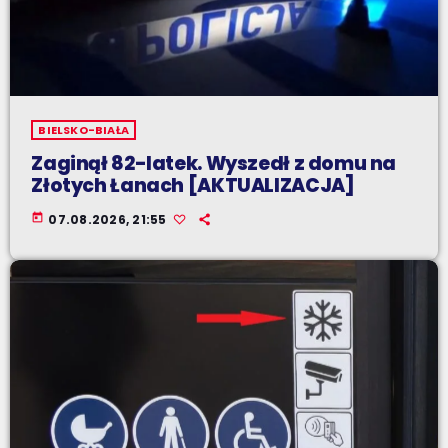
BIELSKO-BIAŁA
Zaginął 82-latek. Wyszedł z domu na
Złotych Łanach [AKTUALIZACJA]
today
07.08.2026, 21:55