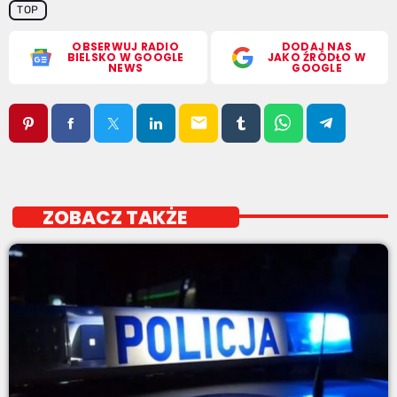
TOP
OBSERWUJ RADIO
DODAJ NAS
BIELSKO W GOOGLE
JAKO ŹRÓDŁO W
NEWS
GOOGLE
email
ZOBACZ TAKŻE