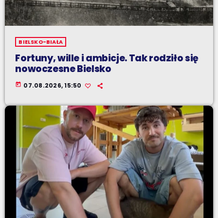
BIELSKO-BIAŁA
Fortuny, wille i ambicje. Tak rodziło się
nowoczesne Bielsko
today
07.08.2026, 15:50