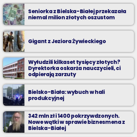
Seniorka z Bielska-Białej przekazała
niemal milion złotych oszustom
Gigant z Jeziora Żywieckiego
Wyłudzili kilkaset tysięcy złotych?
Dyrektorka oskarża nauczycieli, ci
odpierają zarzuty
Bielsko-Biała: wybuch w hali
produkcyjnej
342 mln zł i 1400 pokrzywdzonych.
Nowe wątki w sprawie biznesmena z
Bielska-Białej