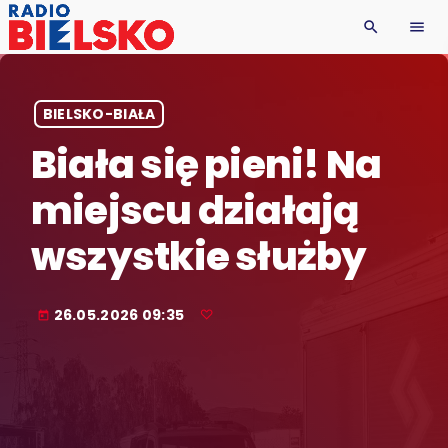
search
menu
BIELSKO-BIAŁA
Biała się pieni! Na
miejscu działają
wszystkie służby
26.05.2026 09:35
today