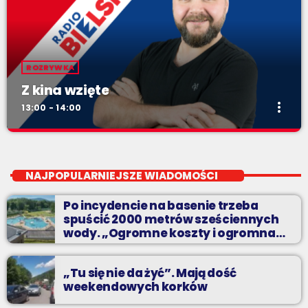
ROZRYWKA
Z kina wzięte
more_vert
13:00 - 14:00
Z kina wzięte
close
Soboty od 13 do 14
NAJPOPULARNIEJSZE WIADOMOŚCI
Z Kina Wzięte to audycja w której film występuje roli głównej.
Po incydencie na basenie trzeba
spuścić 2000 metrów sześciennych
wody. „Ogromne koszty i ogromna
praca”
„Tu się nie da żyć”. Mają dość
weekendowych korków