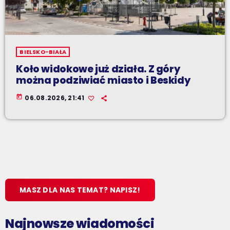
BIELSKO-BIAŁA
Koło widokowe już działa. Z góry
można podziwiać miasto i Beskidy
today
06.08.2026, 21:41
MASZ DLA NAS TEMAT? NAPISZ!
Najnowsze wiadomości