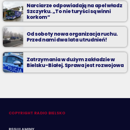
Narciarze odpowiadają na apel władz
Szczyrku. „To nie turyści są winni
korkom”
Od soboty nowa organizacja ruchu.
Przed nami dwa lata utrudnień!
Zatrzymania w dużym zakładzie w
Bielsku-Białej. Sprawa jest rozwojowa
COPYRIGHT RADIO BIELSKO
REGULAMINY