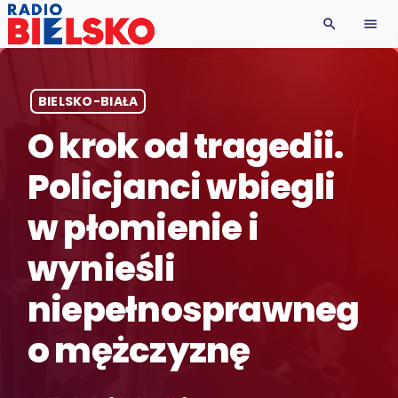
search
menu
BIELSKO-BIAŁA
O krok od tragedii.
Policjanci wbiegli
w płomienie i
wynieśli
niepełnosprawneg
o mężczyznę