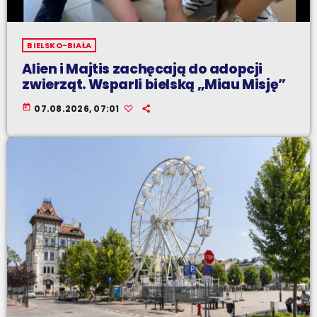
BIELSKO-BIAŁA
Alien i Majtis zachęcają do adopcji
zwierząt. Wsparli bielską „Miau Misję”
today
07.08.2026, 07:01