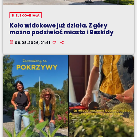
BIELSKO-BIAŁA
Koło widokowe już działa. Z góry
można podziwiać miasto i Beskidy
today
06.08.2026, 21:41