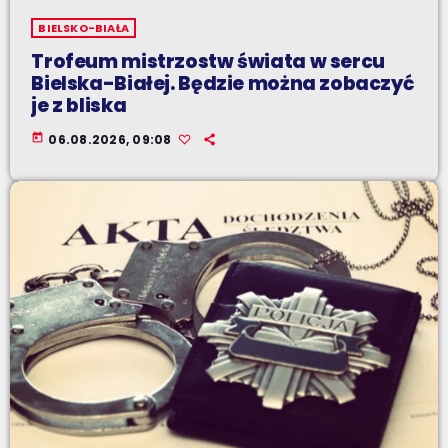
BIELSKO-BIAŁA
Trofeum mistrzostw świata w sercu
Bielska-Białej. Będzie można zobaczyć
je z bliska
today
06.08.2026, 09:08