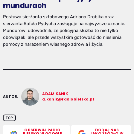
mundurach
Postawa sierżanta sztabowego Adriana Drobika oraz
sierżanta Rafała Pydycha zasługuje na najwyższe uznanie.
Mundurowi udowodnili, że policyjna służba to nie tylko
obowiązek, ale przede wszystkim gotowość do niesienia
pomocy z narażeniem własnego zdrowia i życia.
ADAM KANIK
AUTOR:
a.kanik@radiobielsko.pl
TOP
OBSERWUJ RADIO
DODAJ NAS
BIELSKO W GOOGLE
JAKO ŹRÓDŁO W