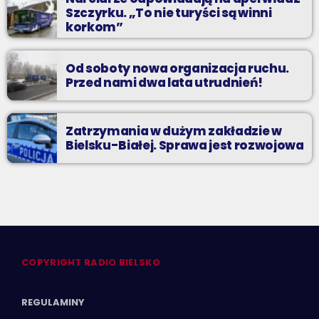
Szczyrku. „To nie turyści są winni
korkom”
Od soboty nowa organizacja ruchu.
Przed nami dwa lata utrudnień!
Zatrzymania w dużym zakładzie w
Bielsku-Białej. Sprawa jest rozwojowa
COPYRIGHT RADIO BIELSKO
REGULAMINY