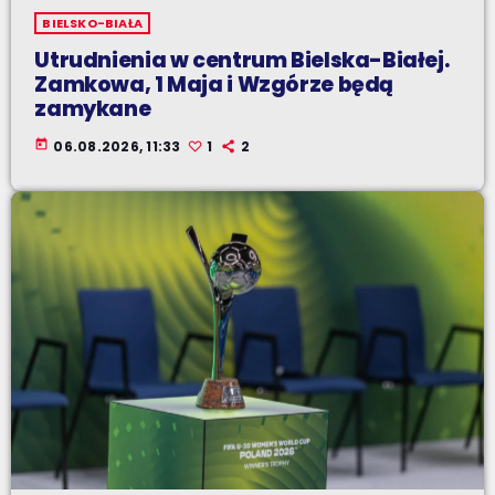
BIELSKO-BIAŁA
Utrudnienia w centrum Bielska-Białej.
Zamkowa, 1 Maja i Wzgórze będą
zamykane
today
06.08.2026, 11:33
1
2