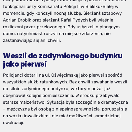
funkcjonariuszy Komisariatu Policji II w Bielsku-Białej w
momencie, gdy kończyli nocną służbę. Sierżant sztabowy
Adrian Drobik oraz sierżant Rafał Pydych byli właśnie
rozliczani przez przełożonego. Gdy usłyszeli o płonącym
domu, natychmiast ruszyli na miejsce zdarzenia, nie
zastanawiając się ani chwili.
Weszli do zadymionego budynku
jako pierwsi
Policjanci dotarli na ul. Oświęcimską jako pierwsi spośród
wszystkich służb ratunkowych. Bez chwili zawahania weszli
do silnie zadymionego budynku, w którym pożar już
obejmował kolejne pomieszczenia. W środku przebywało
starsze małżeństwo. Sytuacja była szczególnie dramatyczna
– mężczyzna był osobą z niepełnosprawnością, poruszał się
na wózku inwalidzkim i nie miał możliwości samodzielnej
ewakuacji.