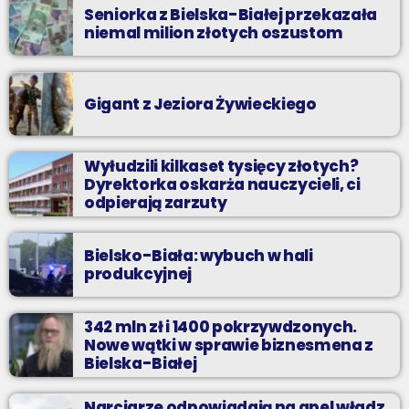
Seniorka z Bielska-Białej przekazała
niemal milion złotych oszustom
Gigant z Jeziora Żywieckiego
Wyłudzili kilkaset tysięcy złotych?
Dyrektorka oskarża nauczycieli, ci
odpierają zarzuty
Bielsko-Biała: wybuch w hali
produkcyjnej
342 mln zł i 1400 pokrzywdzonych.
Nowe wątki w sprawie biznesmena z
Bielska-Białej
Narciarze odpowiadają na apel władz