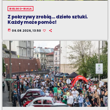
BIELSKO-BIAŁA
Z pokrzywy zrobią… dzieło sztuki.
Każdy może pomóc!
today
06.08.2026, 13:50