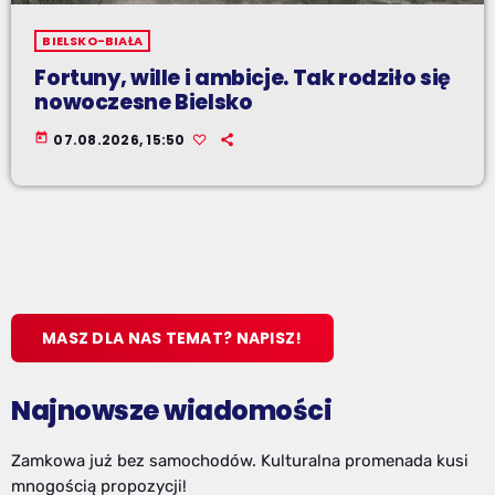
BIELSKO-BIAŁA
Fortuny, wille i ambicje. Tak rodziło się
nowoczesne Bielsko
today
07.08.2026, 15:50
MASZ DLA NAS TEMAT? NAPISZ!
Najnowsze wiadomości
Zamkowa już bez samochodów. Kulturalna promenada kusi
mnogością propozycji!