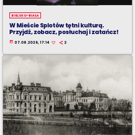
BIELSKO-BIAŁA
W Mieście Splotów tętni kulturą.
Przyjdź, zobacz, posłuchaj i zatańcz!
today
07.08.2026, 17:14
2