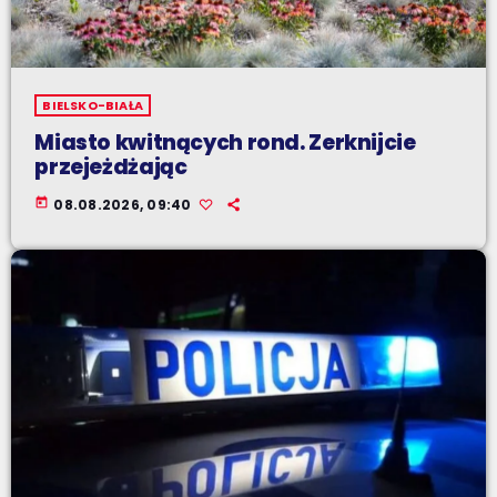
BIELSKO-BIAŁA
Miasto kwitnących rond. Zerknijcie
przejeżdżając
today
08.08.2026, 09:40