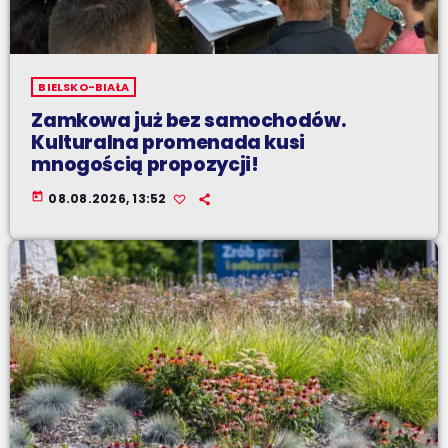
BIELSKO-BIAŁA
Zamkowa już bez samochodów.
Kulturalna promenada kusi
mnogością propozycji!
today
08.08.2026, 13:52