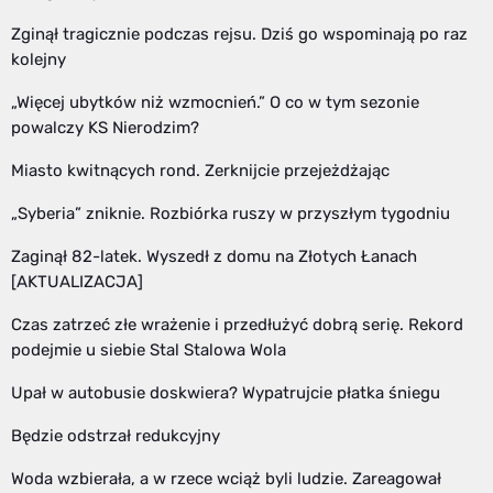
Zginął tragicznie podczas rejsu. Dziś go wspominają po raz
kolejny
„Więcej ubytków niż wzmocnień.” O co w tym sezonie
powalczy KS Nierodzim?
Miasto kwitnących rond. Zerknijcie przejeżdżając
„Syberia” zniknie. Rozbiórka ruszy w przyszłym tygodniu
Zaginął 82-latek. Wyszedł z domu na Złotych Łanach
[AKTUALIZACJA]
Czas zatrzeć złe wrażenie i przedłużyć dobrą serię. Rekord
podejmie u siebie Stal Stalowa Wola
Upał w autobusie doskwiera? Wypatrujcie płatka śniegu
Będzie odstrzał redukcyjny
Woda wzbierała, a w rzece wciąż byli ludzie. Zareagował