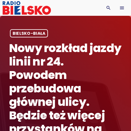
search
menu
BIELSKO-BIAŁA
Nowy rozkład jazdy
linii nr 24.
Powodem
przebudowa
głównej ulicy.
Będzie też więcej
przystanków na