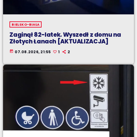
BIELSKO-BIAŁA
Zaginął 82-latek. Wyszedł z domu na
Złotych Łanach [AKTUALIZACJA]
today
07.08.2026, 21:55
1
2