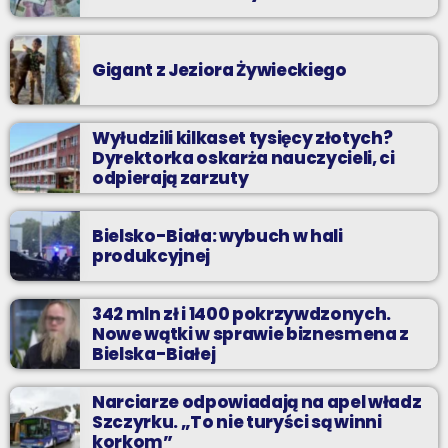
Gigant z Jeziora Żywieckiego
Wyłudzili kilkaset tysięcy złotych?
Dyrektorka oskarża nauczycieli, ci
odpierają zarzuty
Bielsko-Biała: wybuch w hali
produkcyjnej
342 mln zł i 1400 pokrzywdzonych.
Nowe wątki w sprawie biznesmena z
Bielska-Białej
Narciarze odpowiadają na apel władz
Szczyrku. „To nie turyści są winni
korkom”