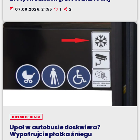
today
07.08.2026, 21:55
1
2
BIELSKO-BIAŁA
Upał w autobusie doskwiera?
Wypatrujcie płatka śniegu