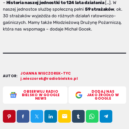
–
Historia naszej jednostki to 124 lata działania
[…]. W
naszej jednostce służbę społeczną pełni
59 strażaków
, ok.
30 strażaków wyjeżdża do różnych działań ratowniczo-
gaśniczych. Mamy także Młodzieżową Drużynę Pożarniczą,
która nas wspomaga – dodaje Michał Gocek.
JOANNA WIECZOREK-TYC
AUTOR:
j.wieczorek@radiobielsko.pl
OBSERWUJ RADIO
DODAJ NAS
BIELSKO W GOOGLE
JAKO ŹRÓDŁO W
NEWS
GOOGLE
email