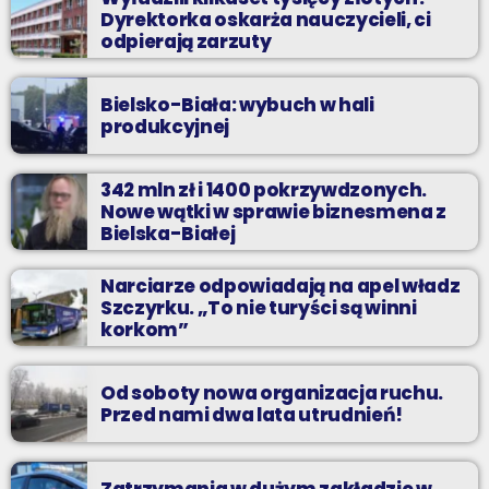
Dyrektorka oskarża nauczycieli, ci
odpierają zarzuty
Bielsko-Biała: wybuch w hali
produkcyjnej
342 mln zł i 1400 pokrzywdzonych.
Nowe wątki w sprawie biznesmena z
Bielska-Białej
Narciarze odpowiadają na apel władz
Szczyrku. „To nie turyści są winni
korkom”
Od soboty nowa organizacja ruchu.
Przed nami dwa lata utrudnień!