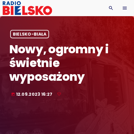
search
menu
BIELSKO-BIAŁA
Nowy, ogromny i
świetnie
wyposażony
12.09.2023 16:27
today