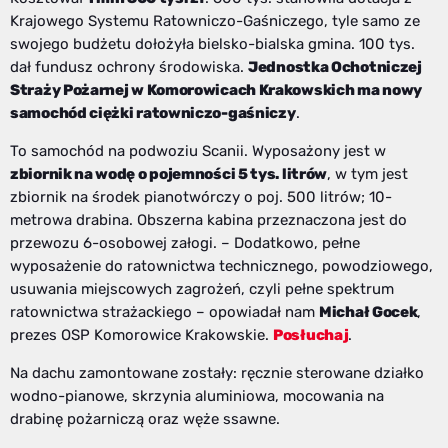
Krajowego Systemu Ratowniczo-Gaśniczego, tyle samo ze
swojego budżetu dołożyła bielsko-bialska gmina. 100 tys.
dał fundusz ochrony środowiska.
Jednostka Ochotniczej
Straży Pożarnej w Komorowicach Krakowskich ma nowy
samochód ciężki ratowniczo-gaśniczy
.
To samochód na podwoziu Scanii. Wyposażony jest w
zbiornik na wodę o pojemności 5 tys. litrów
, w tym jest
zbiornik na środek pianotwórczy o poj. 500 litrów; 10-
metrowa drabina. Obszerna kabina przeznaczona jest do
przewozu 6-osobowej załogi. – Dodatkowo, pełne
wyposażenie do ratownictwa technicznego, powodziowego,
usuwania miejscowych zagrożeń, czyli pełne spektrum
ratownictwa strażackiego – opowiadał nam
Michał Gocek
,
prezes OSP Komorowice Krakowskie.
Posłuchaj
.
Na dachu zamontowane zostały: ręcznie sterowane działko
wodno-pianowe, skrzynia aluminiowa, mocowania na
drabinę pożarniczą oraz węże ssawne.