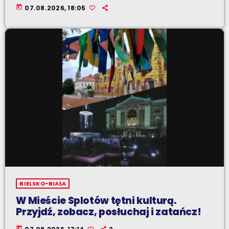
today
07.08.2026, 18:05
BIELSKO-BIAŁA
W Mieście Splotów tętni kulturą.
Przyjdź, zobacz, posłuchaj i zatańcz!
today