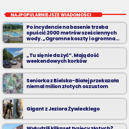
Party MIX
close
soboty od 18
NAJPOPULARNIEJSZE WIADOMOŚCI
Planujesz domową prywatkę? Chcesz rozgrzać się przed
Po incydencie na basenie trzeba
sobotnią imprezą? Masz ochotę pobawić się ze znajomymi przy
spuścić 2000 metrów sześciennych
najlepszych dyskotekowych przebojach?
wody. „Ogromne koszty i ogromna
praca”
„Tu się nie da żyć”. Mają dość
weekendowych korków
Seniorka z Bielska-Białej przekazała
niemal milion złotych oszustom
Gigant z Jeziora Żywieckiego
Wyłudzili kilkaset tysięcy złotych?