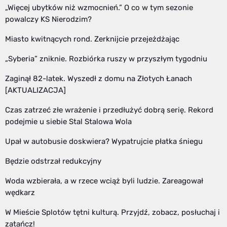
„Więcej ubytków niż wzmocnień.” O co w tym sezonie
powalczy KS Nierodzim?
Miasto kwitnących rond. Zerknijcie przejeżdżając
„Syberia” zniknie. Rozbiórka ruszy w przyszłym tygodniu
Zaginął 82-latek. Wyszedł z domu na Złotych Łanach
[AKTUALIZACJA]
Czas zatrzeć złe wrażenie i przedłużyć dobrą serię. Rekord
podejmie u siebie Stal Stalowa Wola
Upał w autobusie doskwiera? Wypatrujcie płatka śniegu
Będzie odstrzał redukcyjny
Woda wzbierała, a w rzece wciąż byli ludzie. Zareagował
wędkarz
W Mieście Splotów tętni kulturą. Przyjdź, zobacz, posłuchaj i
zatańcz!