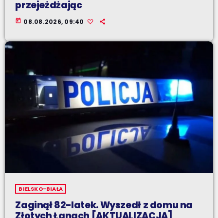
przejeżdżając
today
08.08.2026, 09:40
BIELSKO-BIAŁA
Zaginął 82-latek. Wyszedł z domu na
Złotych Łanach [AKTUALIZACJA]