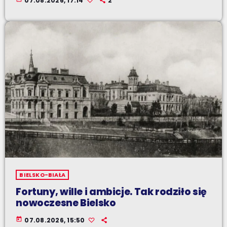
07.08.2026, 17:14
2
BIELSKO-BIAŁA
Fortuny, wille i ambicje. Tak rodziło się
nowoczesne Bielsko
today
07.08.2026, 15:50