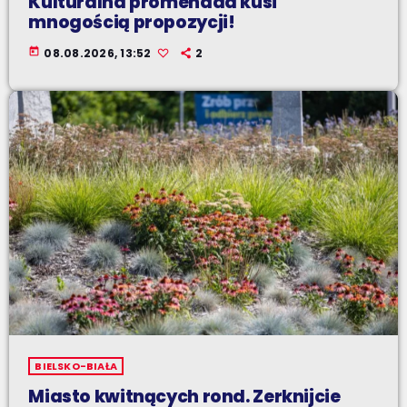
Kulturalna promenada kusi
mnogością propozycji!
today
08.08.2026, 13:52
2
BIELSKO-BIAŁA
Miasto kwitnących rond. Zerknijcie