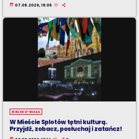
today
07.08.2026, 18:05
BIELSKO-BIAŁA
W Mieście Splotów tętni kulturą.
Przyjdź, zobacz, posłuchaj i zatańcz!
today