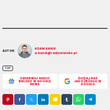
ADAM KANIK
AUTOR:
a.kanik@radiobielsko.pl
TOP
OBSERWUJ RADIO
DODAJ NAS
BIELSKO W GOOGLE
JAKO ŹRÓDŁO W
NEWS
GOOGLE
email