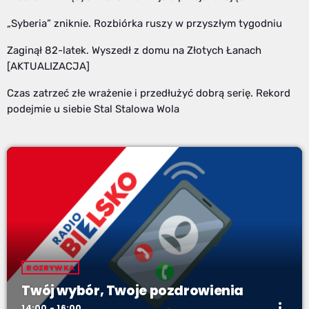
„Syberia” zniknie. Rozbiórka ruszy w przyszłym tygodniu
Zaginął 82-latek. Wyszedł z domu na Złotych Łanach
[AKTUALIZACJA]
Czas zatrzeć złe wrażenie i przedłużyć dobrą serię. Rekord
podejmie u siebie Stal Stalowa Wola
ROZRYWKA
Twój wybór, Twoje pozdrowienia
more_vert
14:00 - 16:00