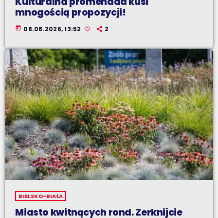
Kulturalna promenada kusi
mnogością propozycji!
today
08.08.2026, 13:52
2
BIELSKO-BIAŁA
Miasto kwitnących rond. Zerknijcie