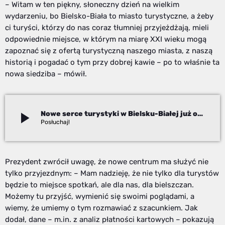
– Witam w ten piękny, słoneczny dzień na wielkim
wydarzeniu, bo Bielsko-Biała to miasto turystyczne, a żeby
ci turyści, którzy do nas coraz tłumniej przyjeżdżają, mieli
odpowiednie miejsce, w którym na miarę XXI wieku mogą
zapoznać się z ofertą turystyczną naszego miasta, z naszą
historią i pogadać o tym przy dobrej kawie – po to właśnie ta
nowa siedziba – mówił.
play_arrow
Nowe serce turystyki w Bielsku-Białej już otwarte
Adam Kanik
Prezydent zwrócił uwagę, że nowe centrum ma służyć nie
tylko przyjezdnym: – Mam nadzieję, że nie tylko dla turystów
będzie to miejsce spotkań, ale dla nas, dla bielszczan.
Możemy tu przyjść, wymienić się swoimi poglądami, a
wiemy, że umiemy o tym rozmawiać z szacunkiem. Jak
dodał, dane – m.in. z analiz płatności kartowych – pokazują