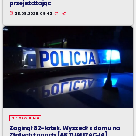
przejeżdżając
today
08.08.2026, 09:40
BIELSKO-BIAŁA
Zaginął 82-latek. Wyszedł z domu na
Złotych Łanach [AKTUALIZACJA]