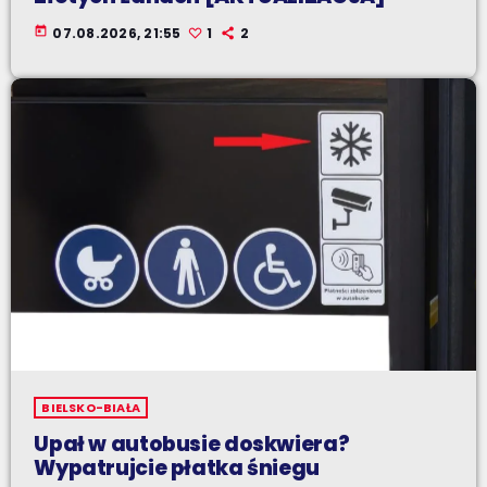
today
07.08.2026, 21:55
1
2
BIELSKO-BIAŁA
Upał w autobusie doskwiera?
Wypatrujcie płatka śniegu