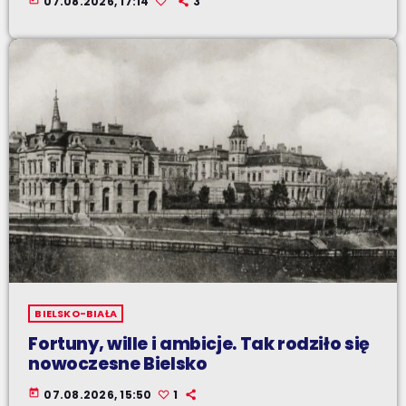
07.08.2026, 17:14
3
BIELSKO-BIAŁA
Fortuny, wille i ambicje. Tak rodziło się
nowoczesne Bielsko
today
07.08.2026, 15:50
1