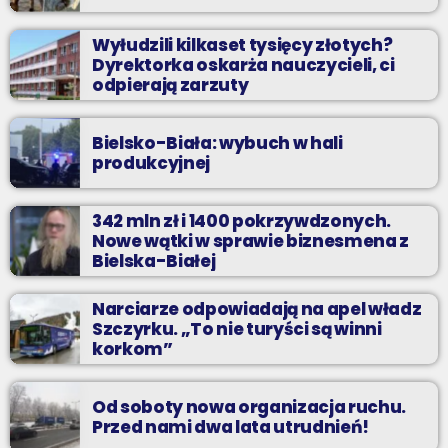
Wyłudzili kilkaset tysięcy złotych?
Dyrektorka oskarża nauczycieli, ci
odpierają zarzuty
Bielsko-Biała: wybuch w hali
produkcyjnej
342 mln zł i 1400 pokrzywdzonych.
Nowe wątki w sprawie biznesmena z
Bielska-Białej
Narciarze odpowiadają na apel władz
Szczyrku. „To nie turyści są winni
korkom”
Od soboty nowa organizacja ruchu.
Przed nami dwa lata utrudnień!