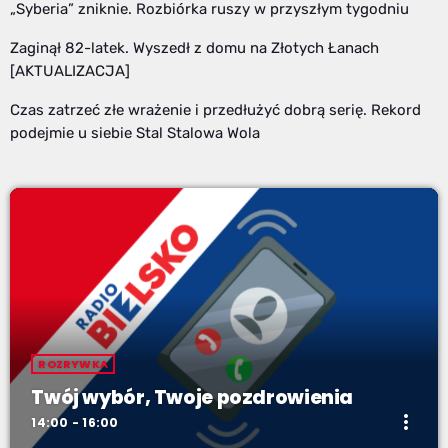
„Syberia” zniknie. Rozbiórka ruszy w przyszłym tygodniu
Zaginął 82-latek. Wyszedł z domu na Złotych Łanach
[AKTUALIZACJA]
Czas zatrzeć złe wrażenie i przedłużyć dobrą serię. Rekord
podejmie u siebie Stal Stalowa Wola
ROZRYWKA
Twój wybór, Twoje pozdrowienia
more_vert
14:00 - 16:00