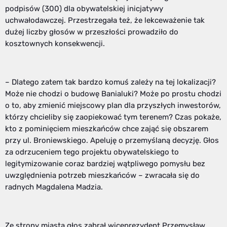
podpisów (300) dla obywatelskiej inicjatywy
uchwałodawczej. Przestrzegała też, że lekceważenie tak
dużej liczby głosów w przeszłości prowadziło do
kosztownych konsekwencji.
– Dlatego zatem tak bardzo komuś zależy na tej lokalizacji?
Może nie chodzi o budowę Banialuki? Może po prostu chodzi
o to, aby zmienić miejscowy plan dla przyszłych inwestorów,
którzy chcieliby się zaopiekować tym terenem? Czas pokaże,
kto z pominięciem mieszkańców chce zająć się obszarem
przy ul. Broniewskiego. Apeluję o przemyślaną decyzję. Głos
za odrzuceniem tego projektu obywatelskiego to
legitymizowanie coraz bardziej wątpliwego pomysłu bez
uwzględnienia potrzeb mieszkańców – zwracała się do
radnych Magdalena Madzia.
Ze strony miasta głos zabrał wiceprezydent Przemysław