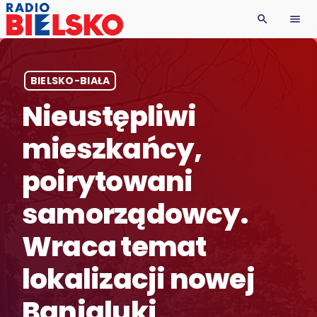
search
menu
BIELSKO-BIAŁA
Nieustępliwi
mieszkańcy,
poirytowani
samorządowcy.
Wraca temat
lokalizacji nowej
Banialuki