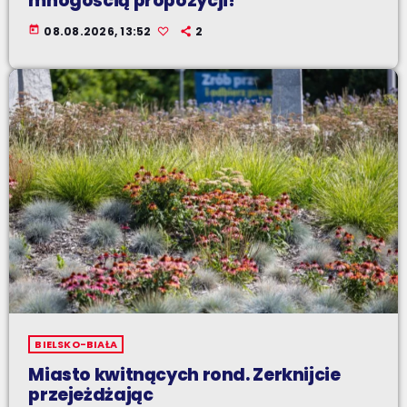
mnogością propozycji!
today
08.08.2026, 13:52
2
BIELSKO-BIAŁA
Miasto kwitnących rond. Zerknijcie
przejeżdżając