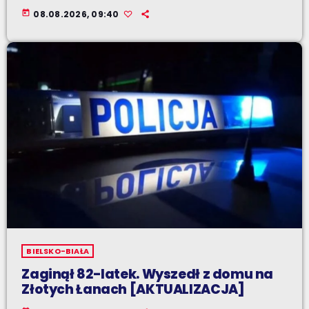
today
08.08.2026, 09:40
BIELSKO-BIAŁA
Zaginął 82-latek. Wyszedł z domu na
Złotych Łanach [AKTUALIZACJA]