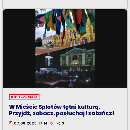
BIELSKO-BIAŁA
W Mieście Splotów tętni kulturą.
Przyjdź, zobacz, posłuchaj i zatańcz!
today
07.08.2026, 17:14
3