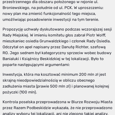
przestrzennego dla obszaru położonego w rejonie ul.
Broniewskiego, na południe od ul. PCK. W uproszczeniu:
nowy plan ma zmienić funkcjonalność tego miejsca,
umożliwiając posadowienie inwestycji na tym terenie.
Propozycję uchwały dyskutowano podczas wczorajszej sesji
Rady Miejskiej. W imieniu komitetu głos zabrał Piotr Wolff,
mieszkaniec osiedla Grunwaldzkiego i członek Rady Osiedla.
Odczytał on apel napisany przez Danutę Richter, szefową
RO. Jego sednem był kategoryczny sprzeciw wobec budowy
Banialuki i Książnicy Beskidzkiej w tej lokalizacji. Było to
poparte następującymi argumentami:
Inwestycja, która ma kosztować minimum 200 mln zł jest
skrajną nieodpowiedzialnością w obliczu obecnego
zadłużenia miasta (prawie 500 mln zł) i planowanej kolejnej
pożyczki (100 mln).
Kontrola poselska przeprowadzona w Biurze Rozwoju Miasta
przez Razem Podbeskidzie wykazała, że nie przeprowadzono
analizy wyboru tej lokalizacji, ani nie zlecono takiej analizy.