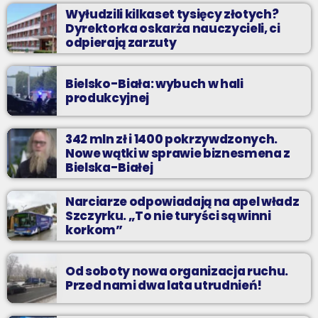
Wyłudzili kilkaset tysięcy złotych?
Dyrektorka oskarża nauczycieli, ci
odpierają zarzuty
Bielsko-Biała: wybuch w hali
produkcyjnej
342 mln zł i 1400 pokrzywdzonych.
Nowe wątki w sprawie biznesmena z
Bielska-Białej
Narciarze odpowiadają na apel władz
Szczyrku. „To nie turyści są winni
korkom”
Od soboty nowa organizacja ruchu.
Przed nami dwa lata utrudnień!