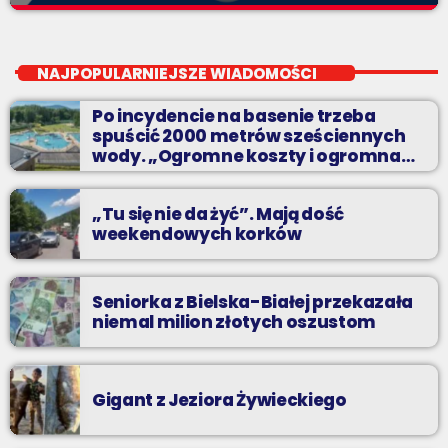
Twój wybór, Twoje pozdrowienia
close
Niedziele od 14 do 16
NAJPOPULARNIEJSZE WIADOMOŚCI
Zadzwoń do nas, wybierz jedną z dwóch muzycznych
Po incydencie na basenie trzeba
propozycji i pozdrów bliskich na żywo w Radiu BIELSKO.
spuścić 2000 metrów sześciennych
wody. „Ogromne koszty i ogromna
praca”
„Tu się nie da żyć”. Mają dość
weekendowych korków
Seniorka z Bielska-Białej przekazała
niemal milion złotych oszustom
Gigant z Jeziora Żywieckiego