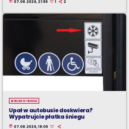
today
07.08.2026, 21:55
1
2
BIELSKO-BIAŁA
Upał w autobusie doskwiera?
Wypatrujcie płatka śniegu
today
07.08.2026, 18:05