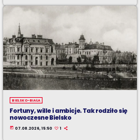
BIELSKO-BIAŁA
Fortuny, wille i ambicje. Tak rodziło się
nowoczesne Bielsko
today
07.08.2026, 15:50
1