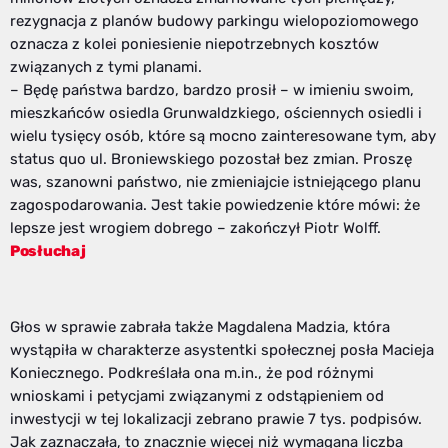
rezygnacja z planów budowy parkingu wielopoziomowego
oznacza z kolei poniesienie niepotrzebnych kosztów
związanych z tymi planami.
– Będę państwa bardzo, bardzo prosił – w imieniu swoim,
mieszkańców osiedla Grunwaldzkiego, ościennych osiedli i
wielu tysięcy osób, które są mocno zainteresowane tym, aby
status quo ul. Broniewskiego pozostał bez zmian. Proszę
was, szanowni państwo, nie zmieniajcie istniejącego planu
zagospodarowania. Jest takie powiedzenie które mówi: że
lepsze jest wrogiem dobrego – zakończył Piotr Wolff.
Posłuchaj
Głos w sprawie zabrała także Magdalena Madzia, która
wystąpiła w charakterze asystentki społecznej posła Macieja
Koniecznego. Podkreślała ona m.in., że pod różnymi
wnioskami i petycjami związanymi z odstąpieniem od
inwestycji w tej lokalizacji zebrano prawie 7 tys. podpisów.
Jak zaznaczała, to znacznie więcej niż wymagana liczba