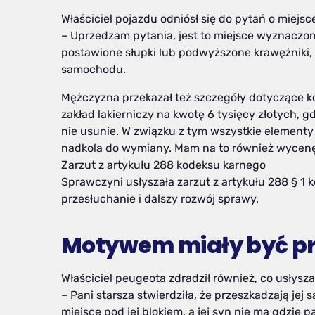
Właściciel pojazdu odniósł się do pytań o miejs
– Uprzedzam pytania, jest to miejsce wyznaczon
postawione słupki lub podwyższone krawężniki, 
samochodu.
Mężczyzna przekazał też szczegóły dotyczące k
zakład lakierniczy na kwotę 6 tysięcy złotych, g
nie usunie. W związku z tym wszystkie elementy
nadkola do wymiany. Mam na to również wycenę
Zarzut z artykułu 288 kodeksu karnego
Sprawczyni usłyszała zarzut z artykułu 288 § 1 k
przesłuchanie i dalszy rozwój sprawy.
Motywem miały być p
Właściciel peugeota zdradził również, co usłysz
– Pani starsza stwierdziła, że przeszkadzają jej
miejsce pod jej blokiem, a jej syn nie ma gdzie p