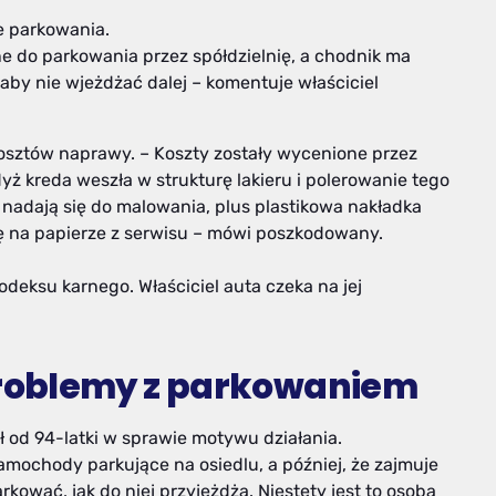
ce parkowania.
e do parkowania przez spółdzielnię, a chodnik ma
aby nie wjeżdżać dalej – komentuje właściciel
osztów naprawy. – Koszty zostały wycenione przez
dyż kreda weszła w strukturę lakieru i polerowanie tego
 nadają się do malowania, plus plastikowa nakładka
 na papierze z serwisu – mówi poszkodowany.
odeksu karnego. Właściciel auta czeka na jej
roblemy z parkowaniem
ał od 94-latki w sprawie motywu działania.
 samochody parkujące na osiedlu, a później, że zajmuje
arkować, jak do niej przyjeżdża. Niestety jest to osoba