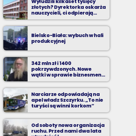
Wyłudzili kilkaset tysięcy
złotych? Dyrektorka oskarża
nauczycieli, ci odpierają
zarzuty
Bielsko-Biała: wybuch w hali
produkcyjnej
342 mln zł i 1400
pokrzywdzonych. Nowe
wątki w sprawie biznesmena
z Bielska-Białej
Narciarze odpowiadają na
apel władz Szczyrku. „To nie
turyści są winni korkom”
Od soboty nowa organizacja
ruchu. Przed nami dwa lata