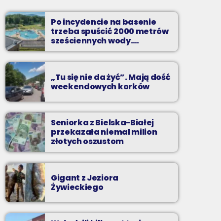
Soboty od 13 do 14
Po incydencie na basenie
Z Kina Wzięte to audycja w której film
trzeba spuścić 2000 metrów
występuje roli głównej.
sześciennych wody.
„Ogromne koszty i ogromna
praca”
„Tu się nie da żyć”. Mają dość
weekendowych korków
Seniorka z Bielska-Białej
przekazała niemal milion
złotych oszustom
Gigant z Jeziora
Żywieckiego