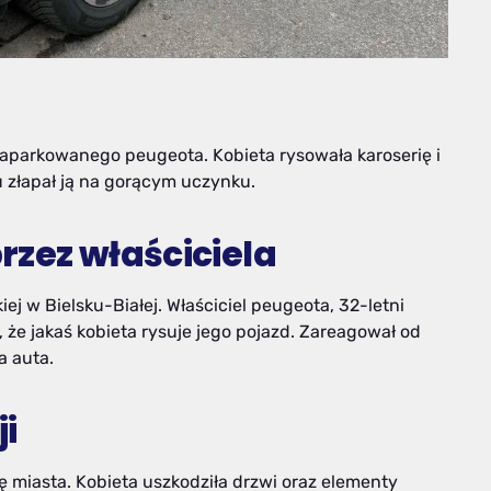
 zaparkowanego peugeota. Kobieta rysowała karoserię i
u złapał ją na gorącym uczynku.
rzez właściciela
ej w Bielsku-Białej. Właściciel peugeota, 32-letni
e jakaś kobieta rysuje jego pojazd. Zareagował od
a auta.
ji
ę miasta. Kobieta uszkodziła drzwi oraz elementy