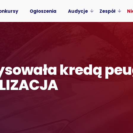
onkursy
Ogłoszenia
Audycje
Zespół
Ni
rysowała kredą pe
LIZACJA