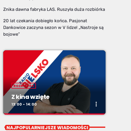
Znika dawna fabryka LAS. Ruszyła duża rozbiórka
20 lat czekania dobiegło końca. Pasjonat
Dankowice zaczyna sezon w V lidze! „Nastroje są
bojowe”
ROZRYWKA
Z kina wzięte
more_vert
13:00 - 14:00
close
Z kina wzięte
NAJPOPULARNIEJSZE WIADOMOŚCI