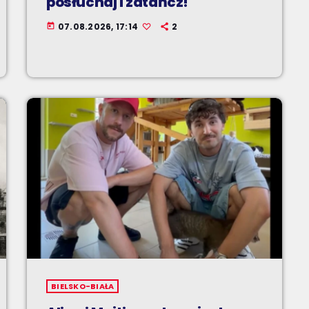
posłuchaj i zatańcz!
07.08.2026, 17:14
2
today
BIELSKO-BIAŁA