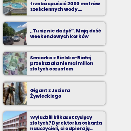
Z Kina Wzięte to audycja w której film
trzeba spuścić 2000 metrów
występuje roli głównej.
sześciennych wody.
„Ogromne koszty i ogromna
praca”
„Tu się nie da żyć”. Mają dość
weekendowych korków
Seniorka z Bielska-Białej
przekazała niemal milion
złotych oszustom
Gigant z Jeziora
Żywieckiego
Wyłudzili kilkaset tysięcy
złotych? Dyrektorka oskarża
nauczycieli, ci odpierają