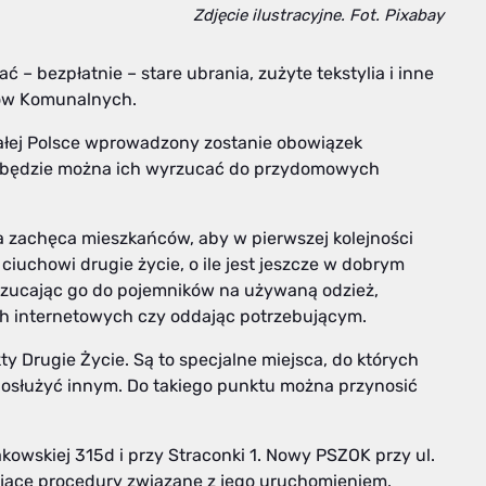
Zdjęcie ilustracyjne. Fot. Pixabay
– bezpłatnie – stare ubrania, zużyte tekstylia i inne
dów Komunalnych.
całej Polsce wprowadzony zostanie obowiązek
ie będzie można ich wyrzucać do przydomowych
a zachęca mieszkańców, aby w pierwszej kolejności
uchowi drugie życie, o ile jest jeszcze w dobrym
wrzucając go do pojemników na używaną odzież,
ch internetowych czy oddając potrzebującym.
y Drugie Życie. Są to specjalne miejsca, do których
osłużyć innym. Do takiego punktu można przynosić
akowskiej 315d i przy Straconki 1. Nowy PSZOK przy ul.
ające procedury związane z jego uruchomieniem.