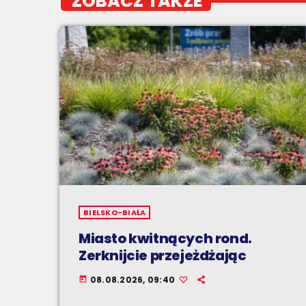
ZOBACZ TAKŻE
BIELSKO-BIAŁA
Miasto kwitnących rond.
Zerknijcie przejeżdżając
08.08.2026, 09:40
today