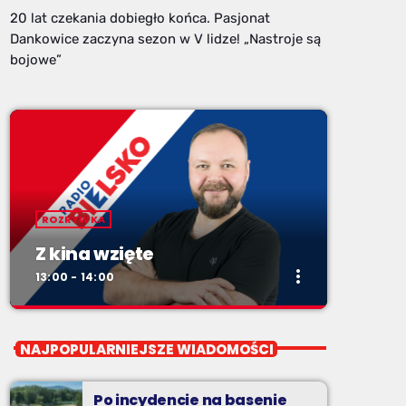
20 lat czekania dobiegło końca. Pasjonat
Dankowice zaczyna sezon w V lidze! „Nastroje są
bojowe”
ROZRYWKA
Z kina wzięte
more_vert
13:00 - 14:00
close
Z kina wzięte
NAJPOPULARNIEJSZE WIADOMOŚCI
Soboty od 13 do 14
Po incydencie na basenie