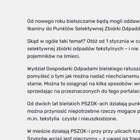
Od nowego roku bielszczanie będą mogli oddawać 
tkaniny do Punktów Selektywnej Zbiórki Odpa
Skąd w ogóle taki temat? Otóż od 1 stycznia w 
selektywnej zbiórki odpadów tekstylnych – i n
pojemników na śmieci.
Wydział Gospodarki Odpadami bielskiego ratusz
pomyśleć o tym jak można nadać niechcianemu ci
stanie. Można to osiągnąć na kilka sposobów: 
sprzedając na przeznaczonych do tego portala
Od dwóch lat bielskich PSZOK-ach działają punkt
można przynosić niepotrzebne rzeczy mogące p
m.in. tekstylia czyste i nieuszkodzone.
W mieście działają PSZOK-i przy przy ulicach Kr
Szyprów wciąż jest nieczynny – z uwagi na trw