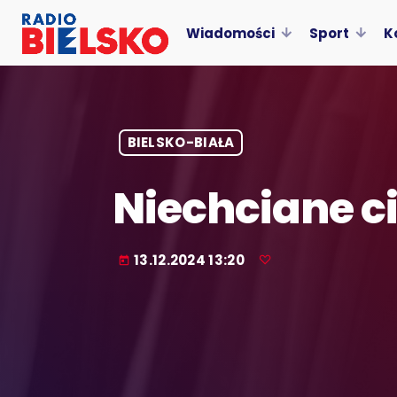
Wiadomości
Sport
K
BIELSKO-BIAŁA
Niechciane c
13.12.2024 13:20
today