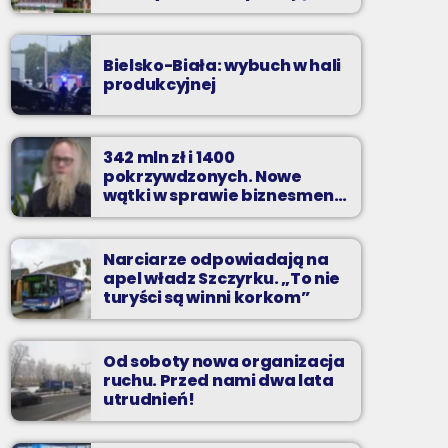
zarzuty
Bielsko-Biała: wybuch w hali
produkcyjnej
342 mln zł i 1400
pokrzywdzonych. Nowe
wątki w sprawie biznesmena
z Bielska-Białej
Narciarze odpowiadają na
apel władz Szczyrku. „To nie
turyści są winni korkom”
Od soboty nowa organizacja
ruchu. Przed nami dwa lata
utrudnień!