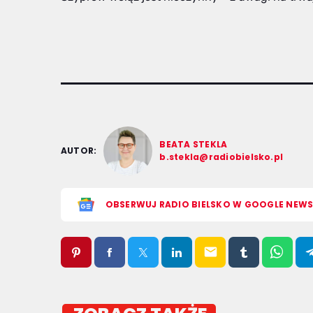
BEATA STEKLA
AUTOR:
b.stekla@radiobielsko.pl
OBSERWUJ RADIO BIELSKO W GOOGLE NEW
email