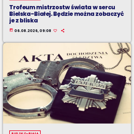
Trofeum mistrzostw świata w sercu
Bielska-Białej. Będzie można zobaczyć
je z bliska
today
06.08.2026, 09:08
BIELSKO-BIAŁA