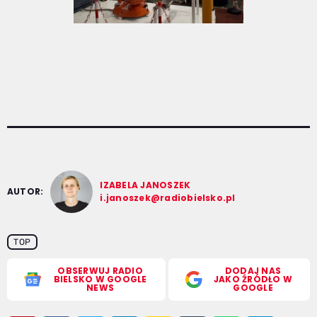
IZABELA JANOSZEK
AUTOR:
i.janoszek@radiobielsko.pl
TOP
OBSERWUJ RADIO
DODAJ NAS
BIELSKO W GOOGLE
JAKO ŹRÓDŁO W
NEWS
GOOGLE