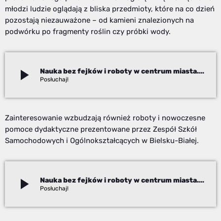
młodzi ludzie oglądają z bliska przedmioty, które na co dzień
pozostają niezauważone – od kamieni znalezionych na
podwórku po fragmenty roślin czy próbki wody.
play_arrow
Nauka bez fejków i roboty w centrum miasta. Piknik naukowy przyciągnął tłumy do Parku Słowackiego
Izabela Janoszek
Zainteresowanie wzbudzają również roboty i nowoczesne
pomoce dydaktyczne prezentowane przez Zespół Szkół
Samochodowych i Ogólnokształcących w Bielsku-Białej.
play_arrow
Nauka bez fejków i roboty w centrum miasta. Piknik naukowy przyciągnął tłumy do Parku Słowackiego
Izabela Janoszek