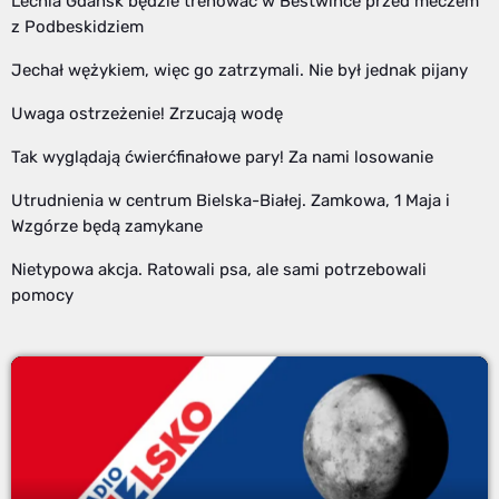
Lechia Gdańsk będzie trenować w Bestwince przed meczem
z Podbeskidziem
Jechał wężykiem, więc go zatrzymali. Nie był jednak pijany
Uwaga ostrzeżenie! Zrzucają wodę
Tak wyglądają ćwierćfinałowe pary! Za nami losowanie
Utrudnienia w centrum Bielska-Białej. Zamkowa, 1 Maja i
Wzgórze będą zamykane
Nietypowa akcja. Ratowali psa, ale sami potrzebowali
pomocy