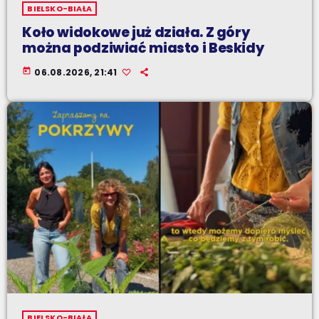
BIELSKO-BIAŁA
Koło widokowe już działa. Z góry
można podziwiać miasto i Beskidy
today
06.08.2026, 21:41
BIELSKO-BIAŁA