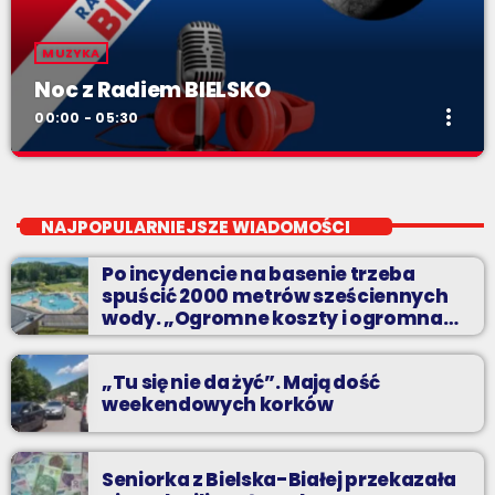
MUZYKA
Noc z Radiem BIELSKO
more_vert
00:00 - 05:30
Noc z Radiem BIELSKO
close
Nocą, kiedy wszyscy śpią - my gramy dalej. I to właśnie nocą
NAJPOPULARNIEJSZE WIADOMOŚCI
można "upolować" na naszej antenie prawdziwe muzyczne
perełki.
Po incydencie na basenie trzeba
spuścić 2000 metrów sześciennych
wody. „Ogromne koszty i ogromna
praca”
„Tu się nie da żyć”. Mają dość
weekendowych korków
Seniorka z Bielska-Białej przekazała