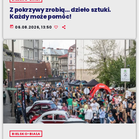
Z pokrzywy zrobią… dzieło sztuki.
Każdy może pomóc!
today
06.08.2026, 13:50
BIELSKO-BIAŁA