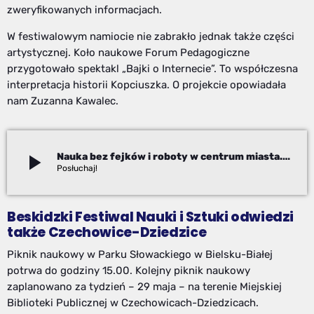
zweryfikowanych informacjach.
W festiwalowym namiocie nie zabrakło jednak także części
artystycznej. Koło naukowe Forum Pedagogiczne
przygotowało spektakl „Bajki o Internecie”. To współczesna
interpretacja historii Kopciuszka. O projekcie opowiadała
nam Zuzanna Kawalec.
play_arrow
Nauka bez fejków i roboty w centrum miasta. Piknik naukowy przyciągnął tłumy do Parku Słowackiego
Izabela Janoszek
Beskidzki Festiwal Nauki i Sztuki odwiedzi
także Czechowice-Dziedzice
Piknik naukowy w Parku Słowackiego w Bielsku-Białej
potrwa do godziny 15.00. Kolejny piknik naukowy
zaplanowano za tydzień – 29 maja – na terenie Miejskiej
Biblioteki Publicznej w Czechowicach-Dziedzicach.