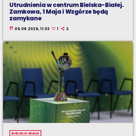
Utrudnienia w centrum Bielska-Białej.
Zamkowa, 1 Maja i Wzgórze będą
zamykane
today
06.08.2026, 11:33
1
2
BIELSKO-BIAŁA