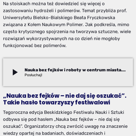
Na stoiskach można też dowiedzieć się więcej o
zastosowaniu hydrożeli i polimerów. Temat przybliża prof.
Uniwersytetu Bielsko-Bialskiego Beata Fryczkowska
związana z Kołem Naukowym Polimer. Jak podkreśla, mimo
często krytycznego spojrzenia na tworzywa sztuczne, wiele
rozwiązań wykorzystywanych na co dzień nie mogłoby
funkcjonować bez polimerów.
play_arrow
Nauka bez fejków i roboty w centrum miasta. Piknik naukowy przyciągnął tłumy do Parku Słowackiego
Izabela Janoszek
„Nauka bez fejków – nie daj się oszukać”.
Takie hasło towarzyszy festiwalowi
Tegoroczna edycja Beskidzkiego Festiwalu Nauki i Sztuki
odbywa się pod hasłem „Nauka bez fejków – nie daj się
oszukać”. Organizatorzy chcą zwrócić uwagę na znaczenie
wiedzy opartej na badaniach, doświadczeniach i