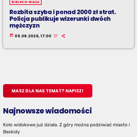
BIELSKO-BIAŁA
Rozbita szyba i ponad 2000 zł strat.
Policja publikuje wizerunki dwóch
mężczyzn
today
05.08.2026, 17:00
MASZ DLA NAS TEMAT? NAPISZ!
Najnowsze wiadomości
Koło widokowe już działa. Z góry można podziwiać miasto i
Beskidy