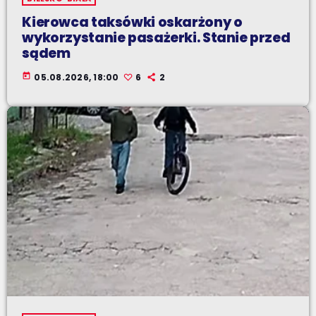
Kierowca taksówki oskarżony o
wykorzystanie pasażerki. Stanie przed
sądem
today
05.08.2026, 18:00
6
2