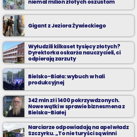
niemal milion złotych oszustom
Gigant z Jeziora Żywieckiego
Wyłudzili kilkaset tysięcy złotych?
Dyrektorka oskarża nauczycieli, ci
odpierają zarzuty
Bielsko-Biała: wybuch w hali
produkcyjnej
342 mln zł i 1400 pokrzywdzonych.
Nowe wątki w sprawie biznesmena z
Bielska-Białej
Narciarze odpowiadają na apel władz
Szczyrku. „To nie turyści są winni