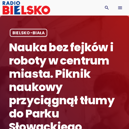
search
menu
BIELSKO-BIAŁA
Nauka bez fejków i
roboty w centrum
miasta. Piknik
naukowy
przyciągnął tłumy
do Parku
Słowackiego