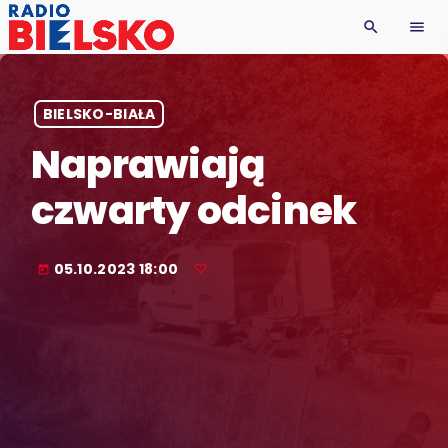
search
menu
BIELSKO-BIAŁA
Naprawiają
czwarty odcinek
05.10.2023 18:00
today