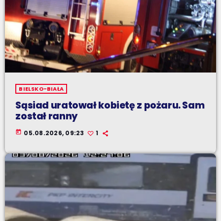
BIELSKO-BIAŁA
Sąsiad uratował kobietę z pożaru. Sam
został ranny
today
05.08.2026, 09:23
1