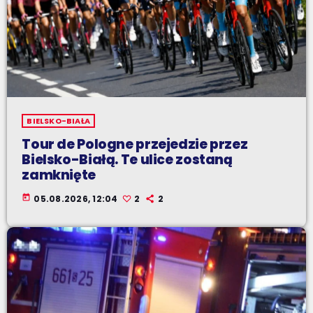
BIELSKO-BIAŁA
Tour de Pologne przejedzie przez
Bielsko-Białą. Te ulice zostaną
zamknięte
today
05.08.2026, 12:04
2
2