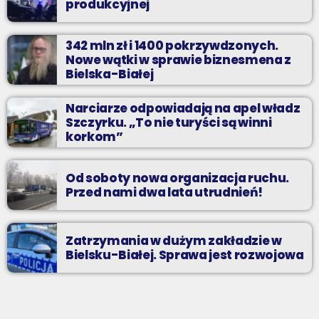
produkcyjnej
342 mln zł i 1400 pokrzywdzonych.
Nowe wątki w sprawie biznesmena z
Bielska-Białej
Narciarze odpowiadają na apel władz
Szczyrku. „To nie turyści są winni
korkom”
Od soboty nowa organizacja ruchu.
Przed nami dwa lata utrudnień!
Zatrzymania w dużym zakładzie w
Bielsku-Białej. Sprawa jest rozwojowa