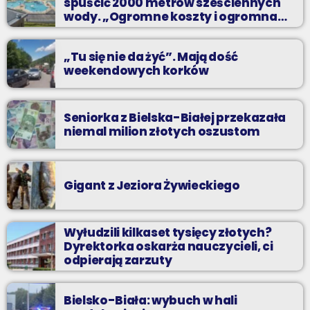
spuścić 2000 metrów sześciennych
wody. „Ogromne koszty i ogromna
praca”
„Tu się nie da żyć”. Mają dość
weekendowych korków
Seniorka z Bielska-Białej przekazała
niemal milion złotych oszustom
Gigant z Jeziora Żywieckiego
Wyłudzili kilkaset tysięcy złotych?
Dyrektorka oskarża nauczycieli, ci
odpierają zarzuty
Bielsko-Biała: wybuch w hali