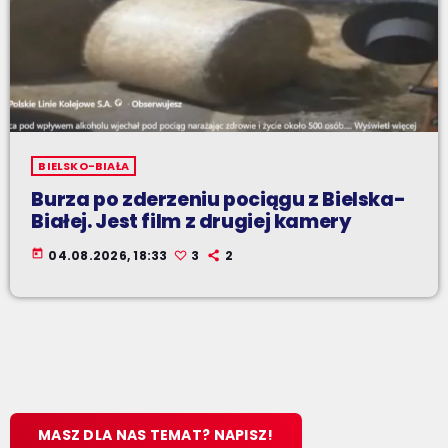
BIELSKO-BIAŁA
Burza po zderzeniu pociągu z Bielska-
Białej. Jest film z drugiej kamery
today
04.08.2026, 18:33
3
2
MASZ DLA NAS TEMAT? NAPISZ!