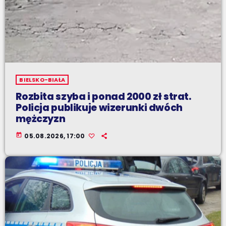
BIELSKO-BIAŁA
Rozbita szyba i ponad 2000 zł strat.
Policja publikuje wizerunki dwóch
mężczyzn
today
05.08.2026, 17:00