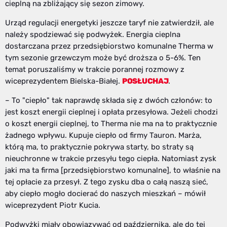
cieplną na zbliżający się sezon zimowy.
Urząd regulacji energetyki jeszcze taryf nie zatwierdził, ale
należy spodziewać się podwyżek. Energia cieplna
dostarczana przez przedsiębiorstwo komunalne Therma w
tym sezonie grzewczym może być droższa o 5-6%. Ten
temat poruszaliśmy w trakcie porannej rozmowy z
wiceprezydentem Bielska-Białej.
POSŁUCHAJ
.
– To "ciepło" tak naprawdę składa się z dwóch członów: to
jest koszt energii cieplnej i opłata przesyłowa. Jeżeli chodzi
o koszt energii cieplnej, to Therma nie ma na to praktycznie
żadnego wpływu. Kupuje ciepło od firmy Tauron. Marża,
którą ma, to praktycznie pokrywa starty, bo straty są
nieuchronne w trakcie przesyłu tego ciepła. Natomiast zysk
jaki ma ta firma [przedsiębiorstwo komunalne], to właśnie na
tej opłacie za przesył. Z tego zysku dba o całą naszą sieć,
aby ciepło mogło docierać do naszych mieszkań – mówił
wiceprezydent Piotr Kucia.
Podwyżki miały obowiązywać od października, ale do tej