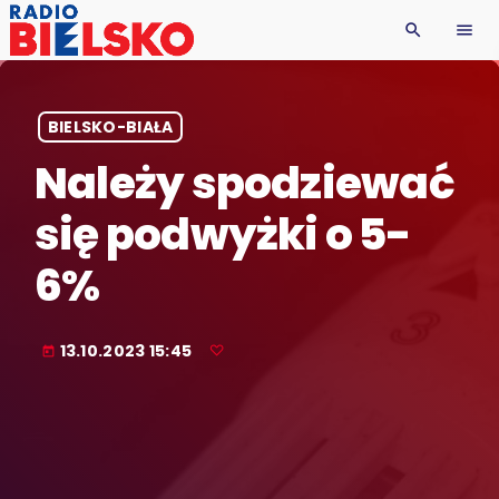
search
menu
BIELSKO-BIAŁA
Należy spodziewać
się podwyżki o 5-
6%
13.10.2023 15:45
today