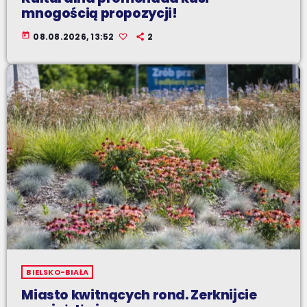
mnogością propozycji!
today
08.08.2026, 13:52
2
BIELSKO-BIAŁA
Miasto kwitnących rond. Zerknijcie