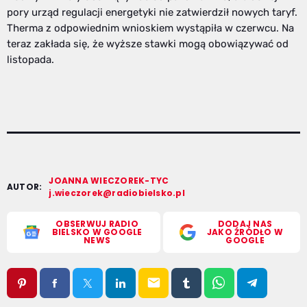
pory urząd regulacji energetyki nie zatwierdził nowych taryf.
Therma z odpowiednim wnioskiem wystąpiła w czerwcu. Na
teraz zakłada się, że wyższe stawki mogą obowiązywać od
listopada.
JOANNA WIECZOREK-TYC
AUTOR:
j.wieczorek@radiobielsko.pl
OBSERWUJ RADIO
DODAJ NAS
BIELSKO W GOOGLE
JAKO ŹRÓDŁO W
NEWS
GOOGLE
email