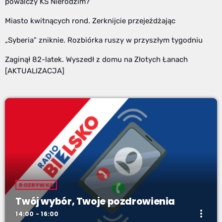
powalczy KS Nierodzim?
Miasto kwitnących rond. Zerknijcie przejeżdżając
„Syberia” zniknie. Rozbiórka ruszy w przyszłym tygodniu
Zaginął 82-latek. Wyszedł z domu na Złotych Łanach
[AKTUALIZACJA]
ROZRYWKA
Twój wybór, Twoje pozdrowienia
more_vert
14:00 - 16:00