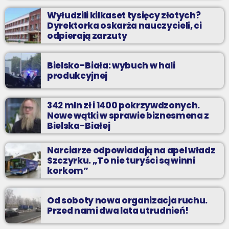
Wyłudzili kilkaset tysięcy złotych?
Dyrektorka oskarża nauczycieli, ci
odpierają zarzuty
Bielsko-Biała: wybuch w hali
produkcyjnej
342 mln zł i 1400 pokrzywdzonych.
Nowe wątki w sprawie biznesmena z
Bielska-Białej
Narciarze odpowiadają na apel władz
Szczyrku. „To nie turyści są winni
korkom”
Od soboty nowa organizacja ruchu.
Przed nami dwa lata utrudnień!