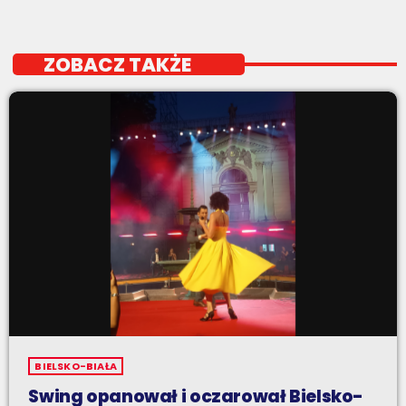
ZOBACZ TAKŻE
BIELSKO-BIAŁA
Swing opanował i oczarował Bielsko-