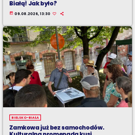
Białą! Jak było?
today
09.08.2026, 13:30
BIELSKO-BIAŁA
Zamkowa już bez samochodów.
Kulturalna promenada kusi