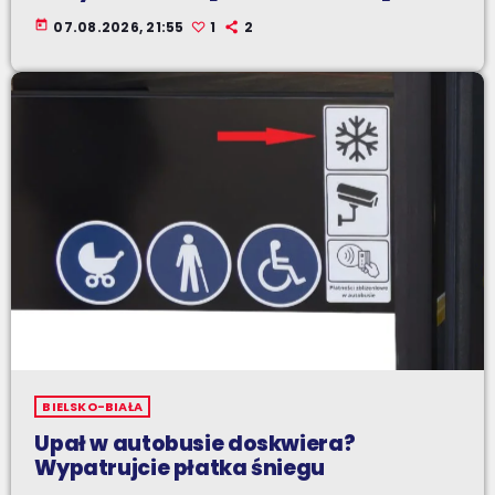
today
07.08.2026, 21:55
1
2
BIELSKO-BIAŁA
Upał w autobusie doskwiera?
Wypatrujcie płatka śniegu