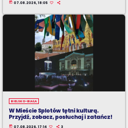
today
07.08.2026, 18:05
BIELSKO-BIAŁA
W Mieście Splotów tętni kulturą.
Przyjdź, zobacz, posłuchaj i zatańcz!
today
07.08.2026, 17:14
3