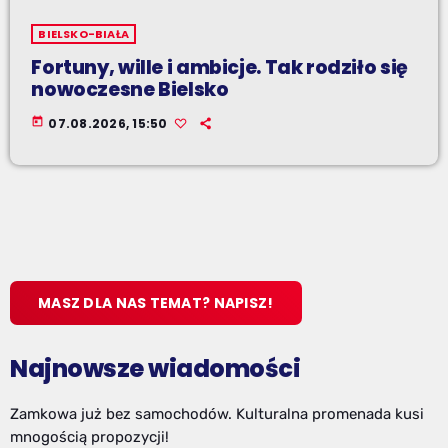
BIELSKO-BIAŁA
Fortuny, wille i ambicje. Tak rodziło się
nowoczesne Bielsko
today
07.08.2026, 15:50
MASZ DLA NAS TEMAT? NAPISZ!
Najnowsze wiadomości
Zamkowa już bez samochodów. Kulturalna promenada kusi
mnogością propozycji!