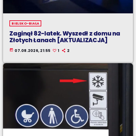
BIELSKO-BIAŁA
Zaginął 82-latek. Wyszedł z domu na
Złotych Łanach [AKTUALIZACJA]
today
07.08.2026, 21:55
1
2