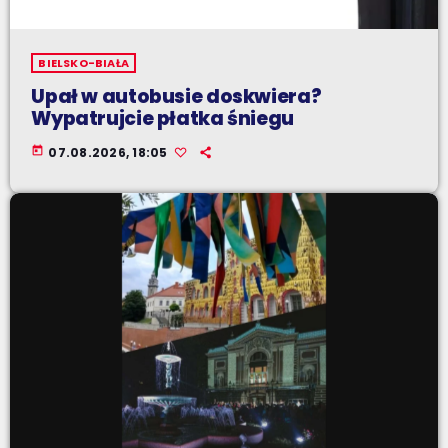
BIELSKO-BIAŁA
Upał w autobusie doskwiera?
Wypatrujcie płatka śniegu
today
07.08.2026, 18:05