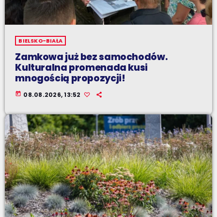
BIELSKO-BIAŁA
Zamkowa już bez samochodów.
Kulturalna promenada kusi
mnogością propozycji!
today
08.08.2026, 13:52