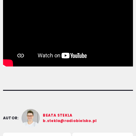
BEATA STEKLA
AUTOR:
b.stekla@radiobielsko.pl