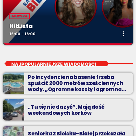
MUZYKA
HitLista
more_vert
16:00 - 18:00
HitLista
close
Dwadzieścia najpopularniejszych nagrań na Podbeskidziu. A
NAJPOPULARNIEJSZE WIADOMOŚCI
które są najpopularniejsze? Możesz zdecydować sam!
Po incydencie na basenie trzeba
spuścić 2000 metrów sześciennych
wody. „Ogromne koszty i ogromna
praca”
„Tu się nie da żyć”. Mają dość
weekendowych korków
Seniorka z Bielska-Białej przekazała