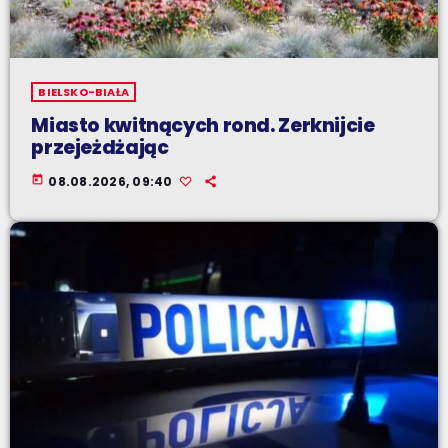
BIELSKO-BIAŁA
Miasto kwitnących rond. Zerknijcie
przejeżdżając
today
08.08.2026, 09:40