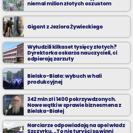
niemal milion złotych oszustom
Gigant z Jeziora Żywieckiego
Wyłudzili kilkaset tysięcy złotych?
Dyrektorka oskarża nauczycieli, ci
odpierają zarzuty
Bielsko-Biała: wybuch w hali
produkcyjnej
342 mln zł i 1400 pokrzywdzonych.
Nowe wątki w sprawie biznesmena z
Bielska-Białej
Narciarze odpowiadają na apel władz
Szczyrku. „To nie turyści są winni