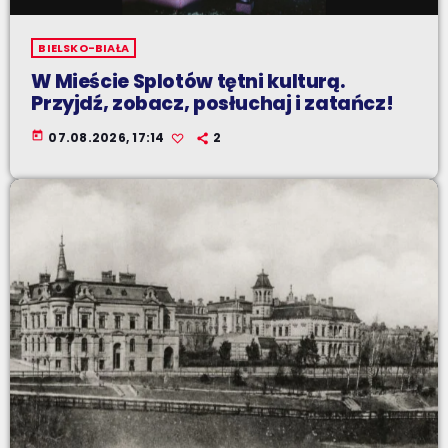
BIELSKO-BIAŁA
W Mieście Splotów tętni kulturą.
Przyjdź, zobacz, posłuchaj i zatańcz!
today
07.08.2026, 17:14
2