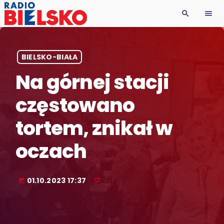
search
menu
BIELSKO-BIAŁA
Na górnej stacji
częstowano
tortem, znikał w
oczach
01.10.2023 17:37
today