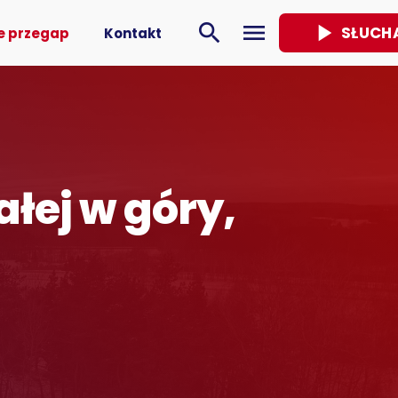
play_arrow
search
menu
SŁUCH
e przegap
Kontakt
ałej w góry,