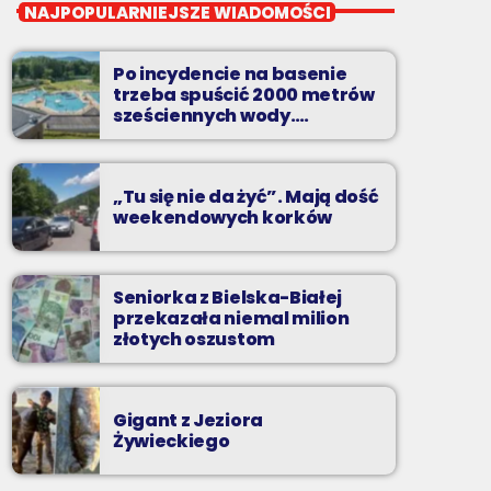
Wakacyjny Mix Przebojów
NAJPOPULARNIEJSZE WIADOMOŚCI
Wakacyjny Mix Przebojów w Radiu BIELSKO
to najgorętsze hity lata, muzyczne plażowe
Po incydencie na basenie
perełki, wspomnienia letnich przebojów,
trzeba spuścić 2000 metrów
nowości i premiery oraz Wasze pozdrowienia
sześciennych wody.
„Ogromne koszty i ogromna
z wakacji!
praca”
„Tu się nie da żyć”. Mają dość
weekendowych korków
Seniorka z Bielska-Białej
przekazała niemal milion
złotych oszustom
Gigant z Jeziora
Żywieckiego