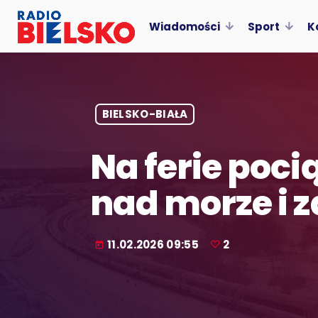
Wiadomości
Sport
K
BIELSKO-BIAŁA
Na ferie poci
nad morze i z
11.02.2026 09:55
2
today