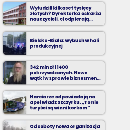
Wyłudzili kilkaset tysięcy
złotych? Dyrektorka oskarża
nauczycieli, ci odpierają
zarzuty
Bielsko-Biała: wybuch w hali
produkcyjnej
342 mln zł i 1400
pokrzywdzonych. Nowe
wątki w sprawie biznesmena
z Bielska-Białej
Narciarze odpowiadają na
apel władz Szczyrku. „To nie
turyści są winni korkom”
Od soboty nowa organizacja