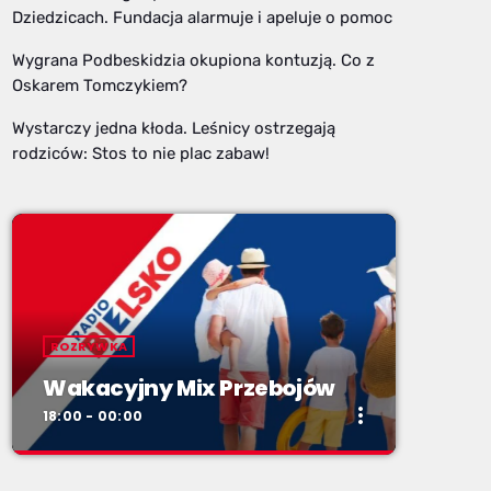
Dziedzicach. Fundacja alarmuje i apeluje o pomoc
Wygrana Podbeskidzia okupiona kontuzją. Co z
Oskarem Tomczykiem?
Wystarczy jedna kłoda. Leśnicy ostrzegają
rodziców: Stos to nie plac zabaw!
ROZRYWKA
Wakacyjny Mix Przebojów
more_vert
18:00 - 00:00
close