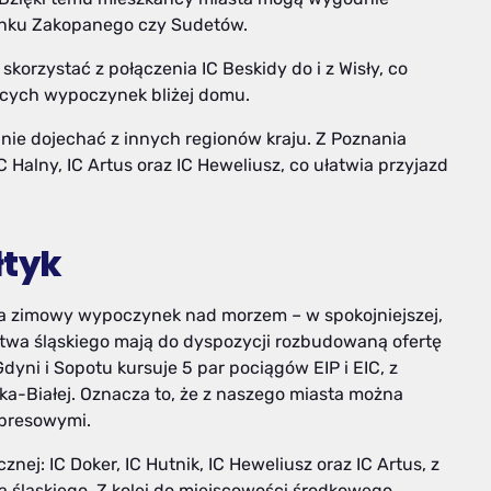
erunku Zakopanego czy Sudetów.
orzystać z połączenia IC Beskidy do i z Wisły, co
ących wypoczynek bliżej domu.
dnie dojechać z innych regionów kraju. Z Poznania
C Halny, IC Artus oraz IC Heweliusz, co ułatwia przyjazd
łtyk
iera zimowy wypoczynek nad morzem – w spokojniejszej,
twa śląskiego mają do dyspozycji rozbudowaną ofertę
dyni i Sopotu kursuje 5 par pociągów EIP i EIC, z
ska-Białej. Oznacza to, że z naszego miasta można
spresowymi.
nej: IC Doker, IC Hutnik, IC Heweliusz oraz IC Artus, z
 śląskiego. Z kolei do miejscowości środkowego