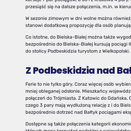
przesiąść się na dalsze połączenia, m.in. w ki
W sezonie zimowym w dni wolne można również sk
stanowi dodatkową propozycję dla osób planuj
Co istotne, do Bielska-Białej można także wygo
bezpośrednio do Bielska-Białej kursują pociągi I
do stolicy Podbeskidzia turystom z Wielkopolski.
Z Podbeskidzia nad Ba
Ferie to nie tylko góry. Coraz więcej osób wyb
mniej obleganej odsłonie. Mieszkańcy wojewódz
połączeń do Trójmiasta. Z Katowic do Gdańska, G
czego 3 pary mają wydłużoną relację z i do Biel
bezpośrednio dotrzeć nad Bałtyk pociągami ek
Dostępne są także połączenia kategorii ekonomicz
których mogą korzystać podróżni z województwa