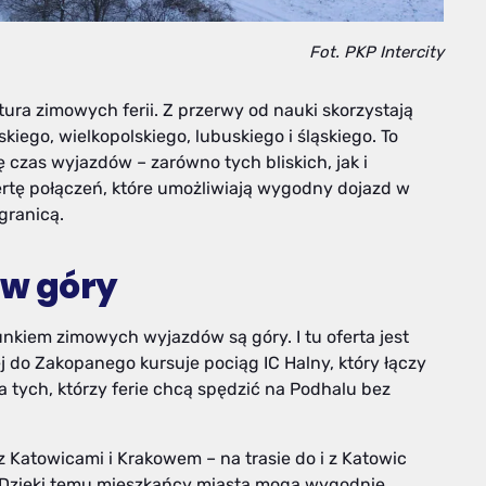
Fot. PKP Intercity
tura zimowych ferii. Z przerwy od nauki skorzystają
iego, wielkopolskiego, lubuskiego i śląskiego. To
ę czas wyjazdów – zarówno tych bliskich, jak i
fertę połączeń, które umożliwiają wygodny dojazd w
 granicą.
 w góry
nkiem zimowych wyjazdów są góry. I tu oferta jest
j do Zakopanego kursuje pociąg IC Halny, który łączy
a tych, którzy ferie chcą spędzić na Podhalu bez
 Katowicami i Krakowem – na trasie do i z Katowic
y. Dzięki temu mieszkańcy miasta mogą wygodnie