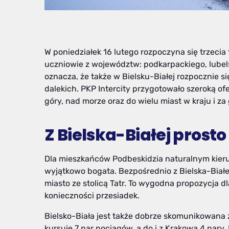
W poniedziałek 16 lutego rozpoczyna się trzecia 
uczniowie z województw: podkarpackiego, lubelsk
oznacza, że także w Bielsku-Białej rozpocznie si
dalekich. PKP Intercity przygotowało szeroką o
góry, nad morze oraz do wielu miast w kraju i za
Z Bielska-Białej prosto
Dla mieszkańców Podbeskidzia naturalnym kieru
wyjątkowo bogata. Bezpośrednio z Bielska-Białe
miasto ze stolicą Tatr. To wygodna propozycja dl
konieczności przesiadek.
Bielsko-Biała jest także dobrze skomunikowana z
kursuje 7 par pociągów, a do i z Krakowa 4 par