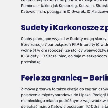
Pomorza – takich jak Kołobrzeg, Koszalin, Słups
Katowic, m.in. pociągami IC Gwarek, IC Malczewsk
Sudety i Karkonosze z
Osoby planujące wyjazd w Sudety mogą skorzysta
Góry kursuje 7 par połączeń PKP Intercity (6 w dn
wolne (4 w dni robocze). Ze stolicy województwa
IC Sudety i IC Szczeliniec, co daje mieszkańcom
przesiadką.
Ferie za granicą – Berli
Zimowa przerwa to także okazja do zagraniczn
połączenie międzynarodowe do Lipska. Pociągi I
niemieckiego miasta podróżnym z województw śl
dojechać m.in. z Katowic pociągami IC Odra, a t