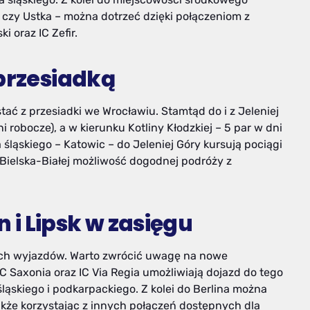
k czy Ustka – można dotrzeć dzięki połączeniom z
i oraz IC Zefir.
 przesiadką
ć z przesiadki we Wrocławiu. Stamtąd do i z Jeleniej
i robocze), a w kierunku Kotliny Kłodzkiej – 5 par w dni
 śląskiego – Katowic – do Jeleniej Góry kursują pociągi
 Bielska-Białej możliwość dogodnej podróży z
n i Lipsk w zasięgu
ych wyjazdów. Warto zwrócić uwagę na nowe
C Saxonia oraz IC Via Regia umożliwiają dojazd do tego
ąskiego i podkarpackiego. Z kolei do Berlina można
akże korzystając z innych połączeń dostępnych dla