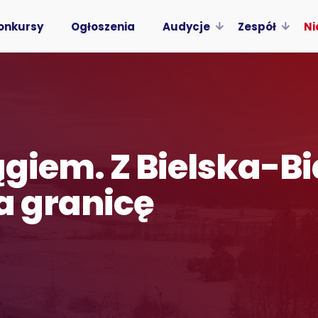
onkursy
Ogłoszenia
Audycje
Zespół
Ni
ągiem. Z Bielska-Bi
a granicę