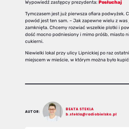
Wypowiedź zastępcy prezydenta:
Posłuchaj
Tymczasem jest już pierwsza ofiara podwyżek. Co 
powód jest ten sam. – Jak zapewne wielu z was 
zamknięta. Chcemy rozwiać wszelkie plotki i po
dość mocno podniesiony i mimo próśb, miasto n
cukierni.
Niewielki lokal przy ulicy Lipnickiej po raz osta
miejscem w mieście, w którym można było kupić 
BEATA STEKLA
AUTOR:
b.stekla@radiobielsko.pl