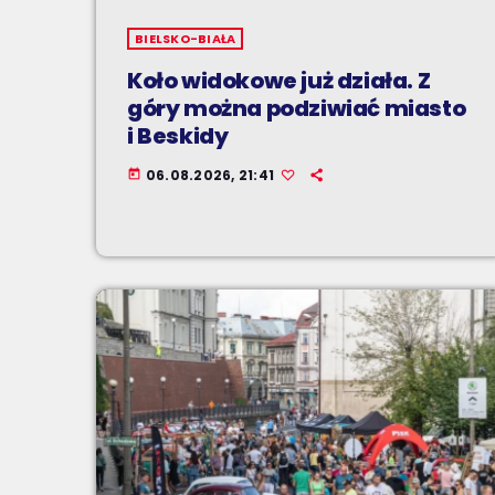
BIELSKO-BIAŁA
Koło widokowe już działa. Z
góry można podziwiać miasto
i Beskidy
06.08.2026, 21:41
today