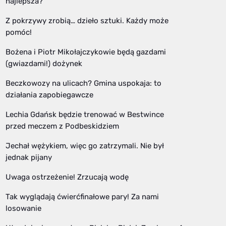
najlepsza?
Z pokrzywy zrobią… dzieło sztuki. Każdy może
pomóc!
Bożena i Piotr Mikołajczykowie będą gazdami
(gwiazdami!) dożynek
Beczkowozy na ulicach? Gmina uspokaja: to
działania zapobiegawcze
Lechia Gdańsk będzie trenować w Bestwince
przed meczem z Podbeskidziem
Jechał wężykiem, więc go zatrzymali. Nie był
jednak pijany
Uwaga ostrzeżenie! Zrzucają wodę
Tak wyglądają ćwierćfinałowe pary! Za nami
losowanie