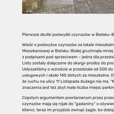
Pierwsze skutki podwyżki czynszów w Bielsku-Bia
Wieść o podwyżce czynszów za lokale mieszkaln
Mieszkaniowej w Bielsku-Białej gruchnęła mniej 
z podpisami pod sprzeciwem – jedna dla przedsi
Listy zostały dołączone do skargi-prośby do pre
Usłyszeliśmy o wzroście w przedziale od 500 do 
usługowych i około 140 złotych za mieszkalne. 
że ruchu na ulicy 11 Listopada dużego nie ma. 
znaczenia jest też zbyt mała liczba miejsc par
Częstym argumentem powtarzanym przez przedsi
czynszów mają się nijak do "gadaniny" o ożywieni
klienci, teraz im przyjdzie zwinąć żagle, bo dobi