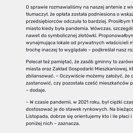
O sprawie rozmawialiśmy na naszej antenie z 
tłumaczył, że opłata została podniesiona o wskaź
przedsiębiorców odczuła to bardziej. Prosiłbym t
miasto kiedy była pandemia. Wówczas, szczególn
nawet do symbolicznej złotówki. Proponowałbym
wynajmująca lokale od prywatnych właścicieli m
trochę inaczej to wyglądało – podkreślał nasz 
Polecał też pamiętać, że zasób gminny to zarówn
miasta oraz Zakład Gospodarki Mieszkaniowej, kt
zbilansować. – Oczywiście możemy założyć, że c
zastanowić, czy pozostała cześć mieszkańców po
– dodaje.
– W czasie pandemii, w 2021 roku, był ciężki cza
dostosować je do stawek rynkowych. Na bieżąco 
Listopada, dobrze się orientujemy kto i ile płac
poniżej nich – zaznacza.