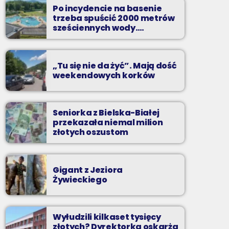
to najgorętsze hity lata, muzyczne plażowe
Po incydencie na basenie
perełki, wspomnienia letnich przebojów,
trzeba spuścić 2000 metrów
nowości i premiery oraz Wasze pozdrowienia
sześciennych wody.
„Ogromne koszty i ogromna
z wakacji!
praca”
„Tu się nie da żyć”. Mają dość
weekendowych korków
Seniorka z Bielska-Białej
przekazała niemal milion
złotych oszustom
Gigant z Jeziora
Żywieckiego
Wyłudzili kilkaset tysięcy
złotych? Dyrektorka oskarża