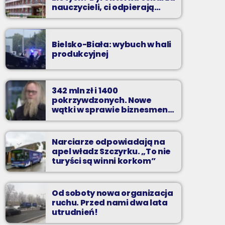
nauczycieli, ci odpierają
zarzuty
Bielsko-Biała: wybuch w hali
produkcyjnej
342 mln zł i 1400
pokrzywdzonych. Nowe
wątki w sprawie biznesmena
z Bielska-Białej
Narciarze odpowiadają na
apel władz Szczyrku. „To nie
turyści są winni korkom”
Od soboty nowa organizacja
ruchu. Przed nami dwa lata
utrudnień!