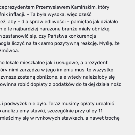
wiceprezydentem Przemysławem Kamińskim, który
nik inflacji. – Ta była wysoka, więc cześć
eż, aby – dla sprawiedliwości – pamiętać jak działało
ie te najbardziej narażone branże miały obniżkę,
 zastanowić się, czy Państwa konkurencja
ogła liczyć na tak samo pozytywną reakcję. Myślę, że
rozmówca.
o lokale mieszkalne jak i usługowe, a prezydent
óry nimi zarządza w jego imieniu musi to wszystko
zynsze zostaną obniżone, ale wtedy należałoby się
winna robić dopłaty z podatków do takiej działalności
s i podwyżek nie było. Teraz musimy opłaty urealnić i
analizujemy stawki, szczególnie przy ulicy 11
i i mieścimy się w rynkowych stawkach, a nawet trochę