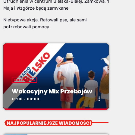
Utrudnienia w centrum Bielska-Białej. Zamkowa, 1
Maja i Wzgórze będą zamykane
Nietypowa akcja. Ratowali psa, ale sami
potrzebowali pomocy
ROZRYWKA
Wakacyjny Mix Przebojów
more_vert
18:00 - 00:00
close
Wakacyjny Mix Przebojów
NAJPOPULARNIEJSZE WIADOMOŚCI
Wakacyjny Mix Przebojów w Radiu BIELSKO