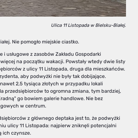
Ulica 11 Listopada w Bielsku-Białej.
łej. Nie pomogło miejskie ciastko.
e i usługowe z zasobów Zakładu Gospodarki
więcej na początku wakacji. Powstały wtedy dwie listy
ębiorców z ulicy 11 Listopada, druga dla mieszkańców.
zydenta, aby podwyżki nie były tak dobijające.
nawet 2,5 tysiąca złotych w przypadku lokali
Dla przedsiębiorców to ogromna zmiana, tym bardziej,
"Kradną" go bowiem galerie handlowe. Nie bez
kingowych w centrum.
ębiorców z głównego deptaka jest to, że podwyżki
u ulicy 11 Listopada: najpierw zniknęli potencjalni
ją ich czynsze.