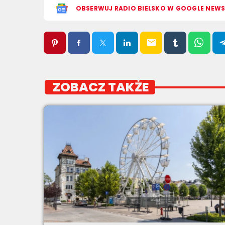
OBSERWUJ RADIO BIELSKO W GOOGLE NEW
email
ZOBACZ TAKŻE