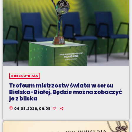
BIELSKO-BIAŁA
Trofeum mistrzostw świata w sercu
Bielska-Białej. Będzie można zobaczyć
je z bliska
today
06.08.2026, 09:08