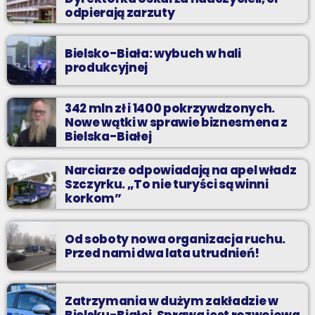
odpierają zarzuty
Bielsko-Biała: wybuch w hali
produkcyjnej
342 mln zł i 1400 pokrzywdzonych.
Nowe wątki w sprawie biznesmena z
Bielska-Białej
Narciarze odpowiadają na apel władz
Szczyrku. „To nie turyści są winni
korkom”
Od soboty nowa organizacja ruchu.
Przed nami dwa lata utrudnień!
Zatrzymania w dużym zakładzie w