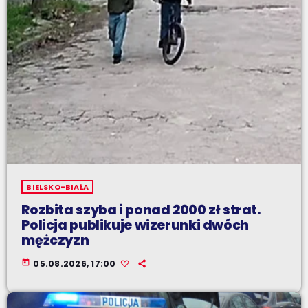
BIELSKO-BIAŁA
Rozbita szyba i ponad 2000 zł strat.
Policja publikuje wizerunki dwóch
mężczyzn
today
05.08.2026, 17:00