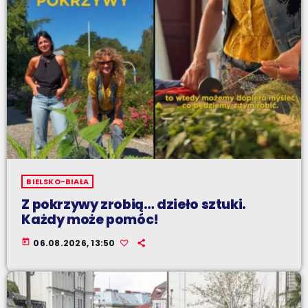
BIELSKO-BIAŁA
Z pokrzywy zrobią… dzieło sztuki.
Każdy może pomóc!
today
06.08.2026, 13:50