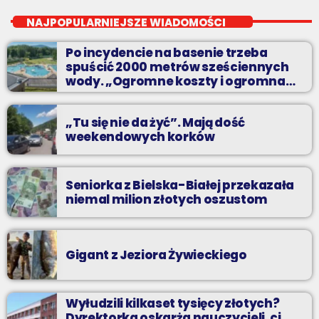
Wakacyjny Mix Przebojów w Radiu BIELSKO to najgorętsze hity
NAJPOPULARNIEJSZE WIADOMOŚCI
lata, muzyczne plażowe perełki, wspomnienia letnich
przebojów, nowości i premiery oraz Wasze pozdrowienia z
Po incydencie na basenie trzeba
wakacji!
spuścić 2000 metrów sześciennych
wody. „Ogromne koszty i ogromna
praca”
„Tu się nie da żyć”. Mają dość
weekendowych korków
Seniorka z Bielska-Białej przekazała
niemal milion złotych oszustom
Gigant z Jeziora Żywieckiego
Wyłudzili kilkaset tysięcy złotych?
Dyrektorka oskarża nauczycieli, ci