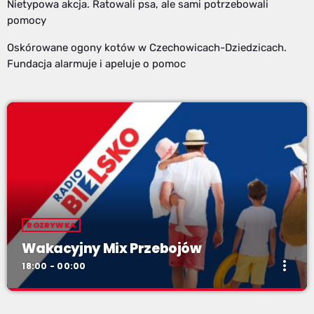
Nietypowa akcja. Ratowali psa, ale sami potrzebowali
pomocy
Oskórowane ogony kotów w Czechowicach-Dziedzicach.
Fundacja alarmuje i apeluje o pomoc
ROZRYWKA
Wakacyjny Mix Przebojów
more_vert
18:00 - 00:00
Wakacyjny Mix Przebojów
close