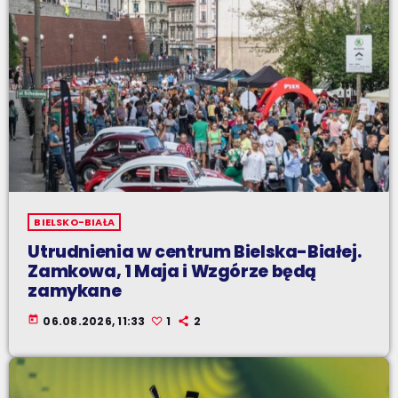
BIELSKO-BIAŁA
Utrudnienia w centrum Bielska-Białej.
Zamkowa, 1 Maja i Wzgórze będą
zamykane
today
06.08.2026, 11:33
1
2