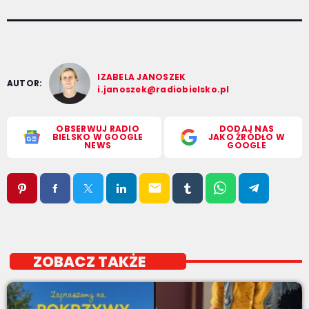
IZABELA JANOSZEK
AUTOR:
i.janoszek@radiobielsko.pl
OBSERWUJ RADIO
DODAJ NAS
BIELSKO W GOOGLE
JAKO ŹRÓDŁO W
NEWS
GOOGLE
email
ZOBACZ TAKŻE