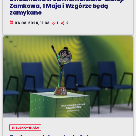
Zamkowa, 1 Maja i Wzgórze będą
zamykane
today
06.08.2026, 11:33
1
2
BIELSKO-BIAŁA