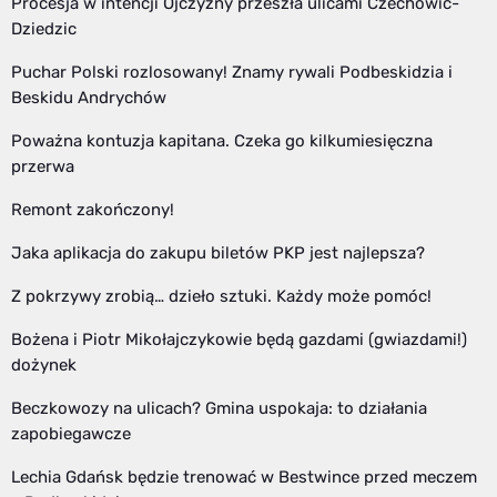
Procesja w intencji Ojczyzny przeszła ulicami Czechowic-
Dziedzic
Puchar Polski rozlosowany! Znamy rywali Podbeskidzia i
Beskidu Andrychów
Poważna kontuzja kapitana. Czeka go kilkumiesięczna
przerwa
Remont zakończony!
Jaka aplikacja do zakupu biletów PKP jest najlepsza?
Z pokrzywy zrobią… dzieło sztuki. Każdy może pomóc!
Bożena i Piotr Mikołajczykowie będą gazdami (gwiazdami!)
dożynek
Beczkowozy na ulicach? Gmina uspokaja: to działania
zapobiegawcze
Lechia Gdańsk będzie trenować w Bestwince przed meczem