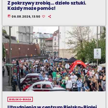
Z pokrzywy zrobią… dzieło sztuki.
Każdy może pomóc!
today
06.08.2026, 13:50
BIELSKO-BIAŁA
Utrudnienia w centrum Bielska-Białej.