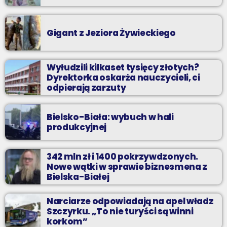
Gigant z Jeziora Żywieckiego
Wyłudzili kilkaset tysięcy złotych?
Dyrektorka oskarża nauczycieli, ci
odpierają zarzuty
Bielsko-Biała: wybuch w hali
produkcyjnej
342 mln zł i 1400 pokrzywdzonych.
Nowe wątki w sprawie biznesmena z
Bielska-Białej
Narciarze odpowiadają na apel władz
Szczyrku. „To nie turyści są winni
korkom”