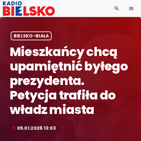
search
menu
BIELSKO-BIAŁA
Mieszkańcy chcą
upamiętnić byłego
prezydenta.
Petycja trafiła do
władz miasta
05.01.2026 13:03
today