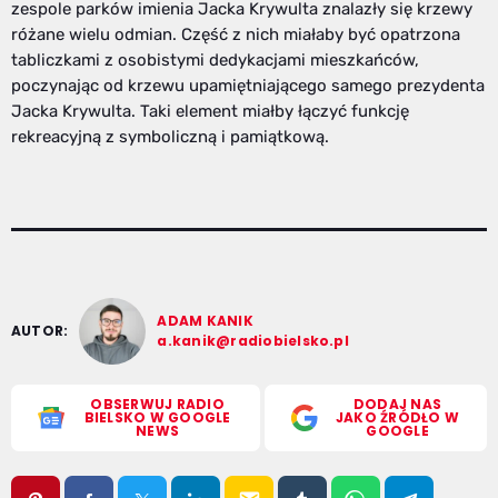
zespole parków imienia Jacka Krywulta znalazły się krzewy
różane wielu odmian. Część z nich miałaby być opatrzona
tabliczkami z osobistymi dedykacjami mieszkańców,
poczynając od krzewu upamiętniającego samego prezydenta
Jacka Krywulta. Taki element miałby łączyć funkcję
rekreacyjną z symboliczną i pamiątkową.
ADAM KANIK
AUTOR:
a.kanik@radiobielsko.pl
OBSERWUJ RADIO
DODAJ NAS
BIELSKO W GOOGLE
JAKO ŹRÓDŁO W
NEWS
GOOGLE