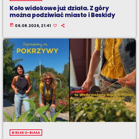
Koło widokowe już działa. Z góry
można podziwiać miasto i Beskidy
today
06.08.2026, 21:41
BIELSKO-BIAŁA