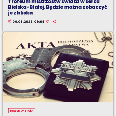
Trofeum mistrzostw świata w sercu
Bielska-Białej. Będzie można zobaczyć
je z bliska
today
06.08.2026, 09:08
BIELSKO-BIAŁA