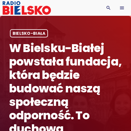
search
menu
BIELSKO-BIAŁA
W Bielsku-Białej
powstała fundacja,
która będzie
budować naszą
społeczną
odporność. To
duchowa