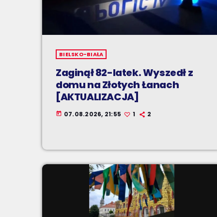
BIELSKO-BIAŁA
Zaginął 82-latek. Wyszedł z
domu na Złotych Łanach
[AKTUALIZACJA]
07.08.2026, 21:55
1
2
today