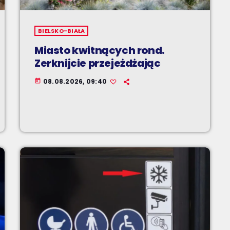
BIELSKO-BIAŁA
Miasto kwitnących rond.
Zerknijcie przejeżdżając
08.08.2026, 09:40
today