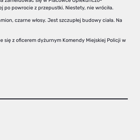
ała zameldować się w Placówce Opiekuńczo-
po powrocie z przepustki. Niestety, nie wróciła.
mion, czarne włosy. Jest szczupłej budowy ciała. Na
ie się z oficerem dyżurnym Komendy Miejskiej Policji w