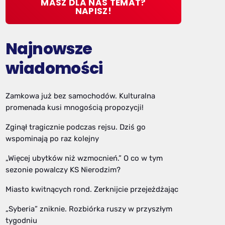
MASZ DLA NAS TEMAT?
NAPISZ!
Najnowsze
wiadomości
Zamkowa już bez samochodów. Kulturalna
promenada kusi mnogością propozycji!
Zginął tragicznie podczas rejsu. Dziś go
wspominają po raz kolejny
„Więcej ubytków niż wzmocnień.” O co w tym
sezonie powalczy KS Nierodzim?
Miasto kwitnących rond. Zerknijcie przejeżdżając
„Syberia” zniknie. Rozbiórka ruszy w przyszłym
tygodniu