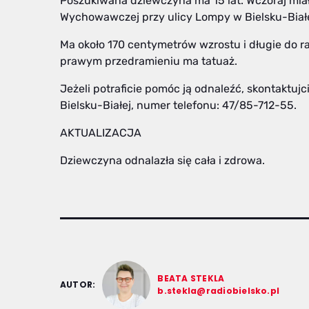
Poszukiwana dziewczyna ma 15 lat. Wczoraj mi
Wychowawczej przy ulicy Lompy w Bielsku-Białej 
Ma około 170 centymetrów wzrostu i długie do ra
prawym przedramieniu ma tatuaż.
Jeżeli potraficie pomóc ją odnaleźć, skontaktujc
Bielsku-Białej, numer telefonu: 47/85-712-55.
AKTUALIZACJA
Dziewczyna odnalazła się cała i zdrowa.
BEATA STEKLA
AUTOR:
b.stekla@radiobielsko.pl