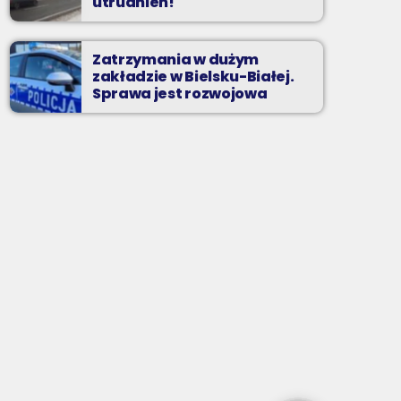
utrudnień!
Zatrzymania w dużym
zakładzie w Bielsku-Białej.
Sprawa jest rozwojowa