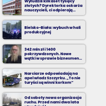
Wyłudzili kilkaset tysięcy
złotych? Dyrektorka oskarża
nauczycieli, ci odpierają
zarzuty
Bielsko-Biała: wybuch w hali
produkcyjnej
342 mln zł i 1400
pokrzywdzonych. Nowe
wątki w sprawie biznesmena
z Bielska-Białej
Narciarze odpowiadają na
apel władz Szczyrku. „To nie
turyści są winni korkom”
Od soboty nowa organizacja
ruchu. Przed nami dwa lata