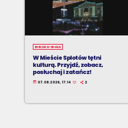
BIELSKO-BIAŁA
W Mieście Splotów tętni
kulturą. Przyjdź, zobacz,
posłuchaj i zatańcz!
07.08.2026, 17:14
2
today