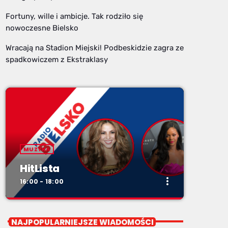
Fortuny, wille i ambicje. Tak rodziło się
nowoczesne Bielsko
Wracają na Stadion Miejski! Podbeskidzie zagra ze
spadkowiczem z Ekstraklasy
MUZYKA
HitLista
more_vert
16:00 - 18:00
close
HitLista
NAJPOPULARNIEJSZE WIADOMOŚCI