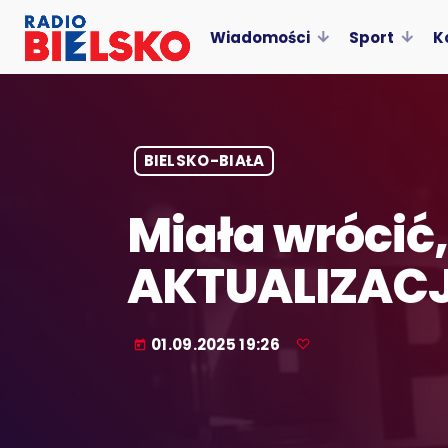
Wiadomości
Sport
K
BIELSKO-BIAŁA
Miała wrócić, 
AKTUALIZAC
01.09.2025 19:26
today