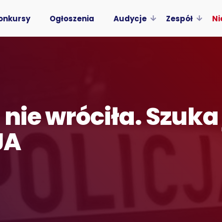
onkursy
Ogłoszenia
Audycje
Zespół
Ni
nie wróciła. Szuka 
JA