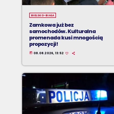
BIELSKO-BIAŁA
Zamkowa już bez
samochodów. Kulturalna
promenada kusi mnogością
propozycji!
08.08.2026, 13:52
today