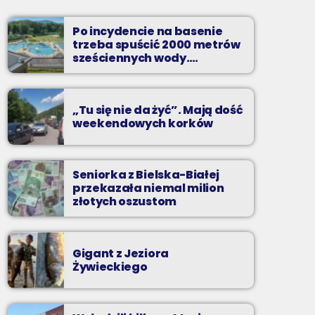
Dwadzieścia najpopularniejszych nagrań na
Podbeskidziu. A które są najpopularniejsze?
Po incydencie na basenie
Możesz zdecydować sam!
trzeba spuścić 2000 metrów
sześciennych wody.
„Ogromne koszty i ogromna
praca”
„Tu się nie da żyć”. Mają dość
weekendowych korków
Seniorka z Bielska-Białej
przekazała niemal milion
złotych oszustom
Gigant z Jeziora
Żywieckiego