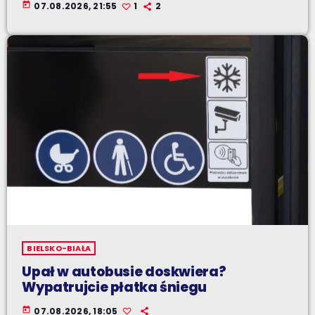
today
07.08.2026, 21:55
1
2
BIELSKO-BIAŁA
Upał w autobusie doskwiera?
Wypatrujcie płatka śniegu
today
07.08.2026, 18:05