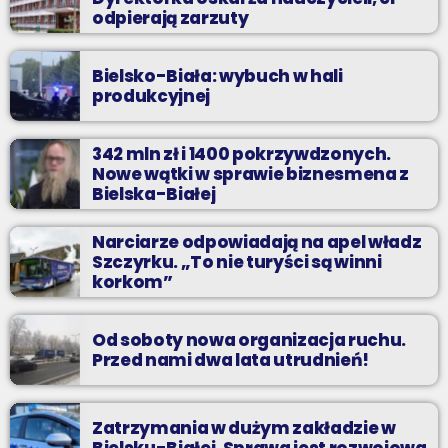
odpierają zarzuty
Bielsko-Biała: wybuch w hali
produkcyjnej
342 mln zł i 1400 pokrzywdzonych.
Nowe wątki w sprawie biznesmena z
Bielska-Białej
Narciarze odpowiadają na apel władz
Szczyrku. „To nie turyści są winni
korkom”
Od soboty nowa organizacja ruchu.
Przed nami dwa lata utrudnień!
Zatrzymania w dużym zakładzie w
Bielsku-Białej. Sprawa jest rozwojowa