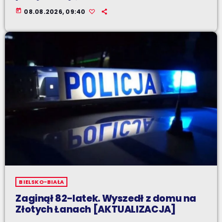
today
08.08.2026, 09:40
BIELSKO-BIAŁA
Zaginął 82-latek. Wyszedł z domu na
Złotych Łanach [AKTUALIZACJA]