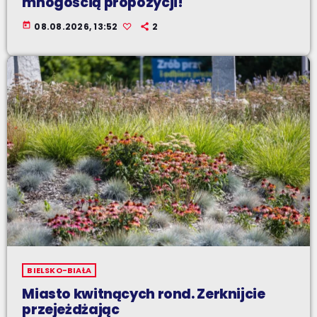
mnogością propozycji!
today
08.08.2026, 13:52
2
BIELSKO-BIAŁA
Miasto kwitnących rond. Zerknijcie
przejeżdżając