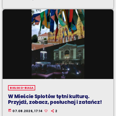
BIELSKO-BIAŁA
W Mieście Splotów tętni kulturą.
Przyjdź, zobacz, posłuchaj i zatańcz!
today
07.08.2026, 17:14
2