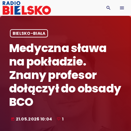
search
menu
BIELSKO-BIAŁA
Medyczna sława
na pokładzie.
Znany profesor
dołączył do obsady
BCO
21.05.2026 10:04
1
today