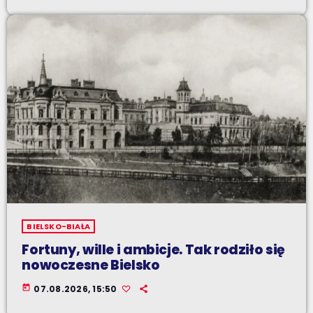
BIELSKO-BIAŁA
Fortuny, wille i ambicje. Tak rodziło się
nowoczesne Bielsko
today
07.08.2026, 15:50