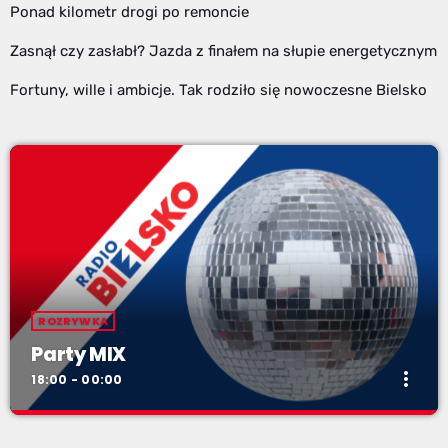
Ponad kilometr drogi po remoncie
Zasnął czy zasłabł? Jazda z finałem na słupie energetycznym
Fortuny, wille i ambicje. Tak rodziło się nowoczesne Bielsko
ROZRYWKA
Party MIX
more_vert
18:00 - 00:00
Party MIX
close