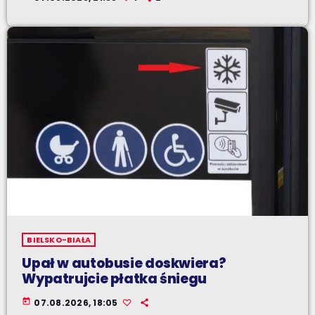
BIELSKO-BIAŁA
Upał w autobusie doskwiera?
Wypatrujcie płatka śniegu
today
07.08.2026, 18:05