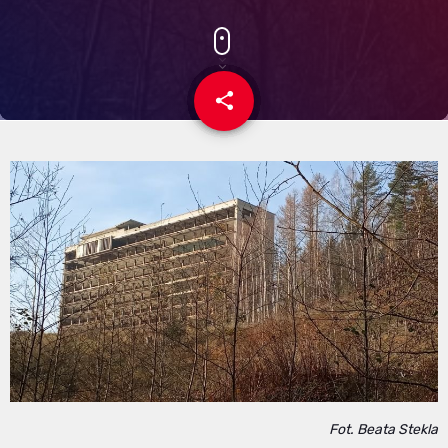
share
email
Fot. Beata Stekla