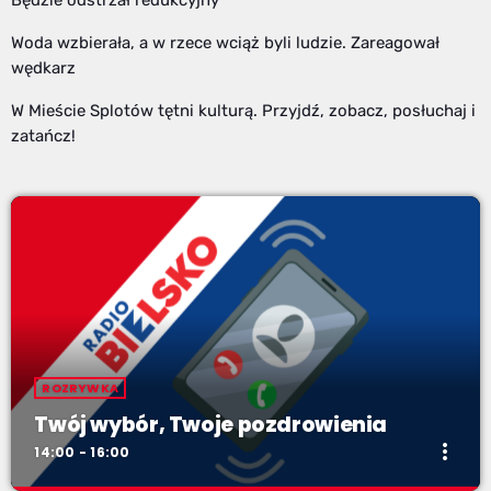
Woda wzbierała, a w rzece wciąż byli ludzie. Zareagował
wędkarz
W Mieście Splotów tętni kulturą. Przyjdź, zobacz, posłuchaj i
zatańcz!
ROZRYWKA
Twój wybór, Twoje pozdrowienia
more_vert
14:00 - 16:00