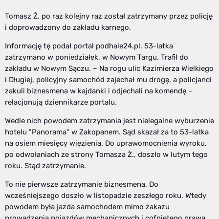
Tomasz Ż. po raz kolejny raz został zatrzymany przez policję
i doprowadzony do zakładu karnego.
Informację tę podał portal podhale24.pl. 53-latka
zatrzymano w poniedziałek, w Nowym Targu. Trafił do
zakładu w Nowym Sączu. – Na rogu ulic Kazimierza Wielkiego
i Długiej, policyjny samochód zajechał mu drogę, a policjanci
zakuli biznesmena w kajdanki i odjechali na komendę –
relacjonują dziennikarze portalu.
Wedle nich powodem zatrzymania jest nielegalne wyburzenie
hotelu "Panorama" w Zakopanem. Sąd skazał za to 53-latka
na osiem miesięcy więzienia. Do uprawomocnienia wyroku,
po odwołaniach ze strony Tomasza Ż., doszło w lutym tego
roku. Stąd zatrzymanie.
To nie pierwsze zatrzymanie biznesmena. Do
wcześniejszego doszło w listopadzie zeszłego roku. Wtedy
powodem była jazda samochodem mimo zakazu
prowadzenia pojazdów mechanicznych i cofniętego prawa