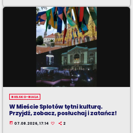
BIELSKO-BIAŁA
W Mieście Splotów tętni kulturą.
Przyjdź, zobacz, posłuchaj i zatańcz!
today
07.08.2026, 17:14
2