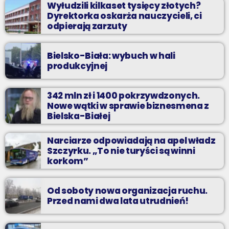
Wyłudzili kilkaset tysięcy złotych?
Dyrektorka oskarża nauczycieli, ci
odpierają zarzuty
Bielsko-Biała: wybuch w hali
produkcyjnej
342 mln zł i 1400 pokrzywdzonych.
Nowe wątki w sprawie biznesmena z
Bielska-Białej
Narciarze odpowiadają na apel władz
Szczyrku. „To nie turyści są winni
korkom”
Od soboty nowa organizacja ruchu.
Przed nami dwa lata utrudnień!