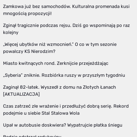
Zamkowa już bez samochodów. Kulturalna promenada kusi
mnogością propozycji!
Zginął tragicznie podczas rejsu. Dziś go wspominają po raz
kolejny
„Więcej ubytków niż wzmocnień.” O co w tym sezonie
powalczy KS Nierodzim?
Miasto kwitnących rond. Zerknijcie przejeżdżając
„Syberia” zniknie. Rozbiórka ruszy w przyszłym tygodniu
Zaginął 82-latek. Wyszedł z domu na Złotych Łanach
[AKTUALIZACJA]
Czas zatrzeć złe wrażenie i przedłużyć dobrą serię. Rekord
podejmie u siebie Stal Stalowa Wola
Upał w autobusie doskwiera? Wypatrujcie płatka śniegu
Będzie odstrzał redukcyjny