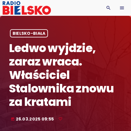
search
menu
BIELSKO-BIAŁA
Ledwo wyjdzie,
zaraz wraca.
Właściciel
Stalownika znowu
za kratami
26.03.2025 09:55
today