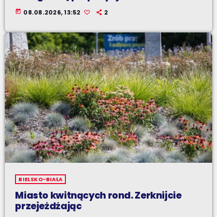
today
08.08.2026, 13:52
2
BIELSKO-BIAŁA
Miasto kwitnących rond. Zerknijcie
przejeżdżając