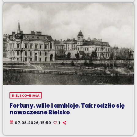
BIELSKO-BIAŁA
Fortuny, wille i ambicje. Tak rodziło się
nowoczesne Bielsko
today
07.08.2026, 15:50
1