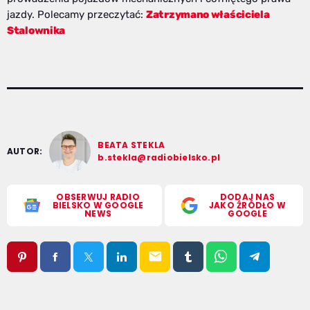
jazdy. Polecamy przeczytać:
Zatrzymano właściciela
Stalownika
BEATA STEKLA
AUTOR:
b.stekla@radiobielsko.pl
OBSERWUJ RADIO
DODAJ NAS
BIELSKO W GOOGLE
JAKO ŹRÓDŁO W
NEWS
GOOGLE
email