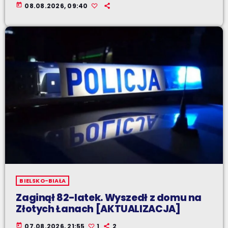
today
08.08.2026, 09:40
BIELSKO-BIAŁA
Zaginął 82-latek. Wyszedł z domu na
Złotych Łanach [AKTUALIZACJA]
today
07.08.2026, 21:55
1
2