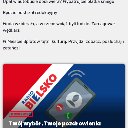
Upał w autobusie doskwiera? Wypatrujcie płatka śniegu
Będzie odstrzał redukcyjny
Woda wzbierała, a w rzece wciąż byli ludzie. Zareagował
wędkarz
W Mieście Splotów tętni kulturą. Przyjdź, zobacz, posłuchaj i
zatańcz!
ROZRYWKA
Twój wybór, Twoje pozdrowienia