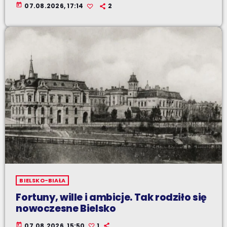
today
07.08.2026, 17:14
2
BIELSKO-BIAŁA
Fortuny, wille i ambicje. Tak rodziło się
nowoczesne Bielsko
today
07.08.2026, 15:50
1