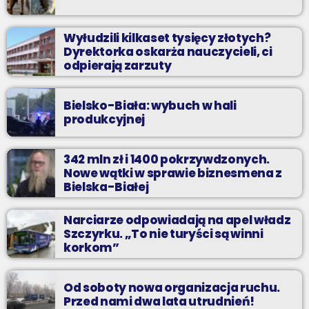
Wyłudzili kilkaset tysięcy złotych?
Dyrektorka oskarża nauczycieli, ci
odpierają zarzuty
Bielsko-Biała: wybuch w hali
produkcyjnej
342 mln zł i 1400 pokrzywdzonych.
Nowe wątki w sprawie biznesmena z
Bielska-Białej
Narciarze odpowiadają na apel władz
Szczyrku. „To nie turyści są winni
korkom”
Od soboty nowa organizacja ruchu.
Przed nami dwa lata utrudnień!