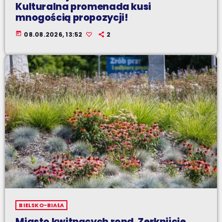
Kulturalna promenada kusi
mnogością propozycji!
today
08.08.2026, 13:52
2
BIELSKO-BIAŁA
Miasto kwitnących rond. Zerknijcie