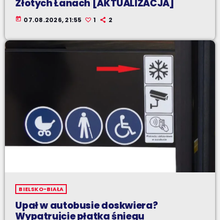
Złotych Łanach [AKTUALIZACJA]
today
07.08.2026, 21:55
1
2
BIELSKO-BIAŁA
Upał w autobusie doskwiera?
Wypatrujcie płatka śniegu