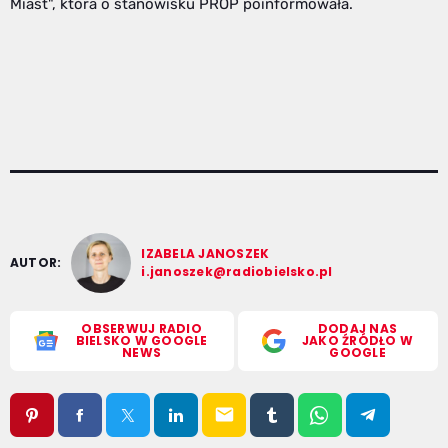
Miast", która o stanowisku PROP poinformowała.
IZABELA JANOSZEK
AUTOR:
i.janoszek@radiobielsko.pl
OBSERWUJ RADIO
DODAJ NAS
BIELSKO W GOOGLE
JAKO ŹRÓDŁO W
NEWS
GOOGLE
email