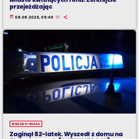
przejeżdżając
today
08.08.2026, 09:40
BIELSKO-BIAŁA
Zaginął 82-latek. Wyszedł z domu na