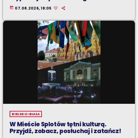
today
07.08.2026, 18:05
BIELSKO-BIAŁA
W Mieście Splotów tętni kulturą.
Przyjdź, zobacz, posłuchaj i zatańcz!