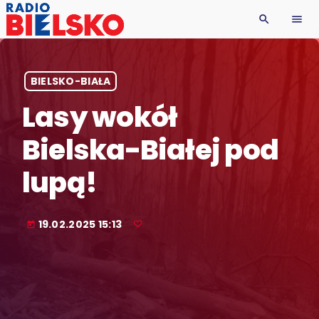
search
menu
BIELSKO-BIAŁA
Lasy wokół
Bielska-Białej pod
lupą!
19.02.2025 15:13
today