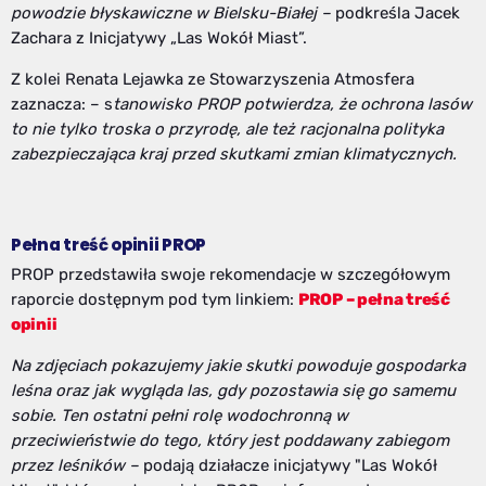
powodzie błyskawiczne w Bielsku-Białej –
podkreśla Jacek
Zachara z Inicjatywy „Las Wokół Miast”.
Z kolei Renata Lejawka ze Stowarzyszenia Atmosfera
zaznacza: – s
tanowisko PROP potwierdza, że ochrona lasów
to nie tylko troska o przyrodę, ale też racjonalna polityka
zabezpieczająca kraj przed skutkami zmian klimatycznych.
Pełna treść opinii PROP
PROP przedstawiła swoje rekomendacje w szczegółowym
raporcie dostępnym pod tym linkiem:
PROP – pełna treść
opinii
Na zdjęciach pokazujemy jakie skutki powoduje gospodarka
leśna oraz jak wygląda las, gdy pozostawia się go samemu
sobie. Ten ostatni pełni rolę wodochronną w
przeciwieństwie do tego, który jest poddawany zabiegom
przez leśników –
podają działacze inicjatywy "Las Wokół