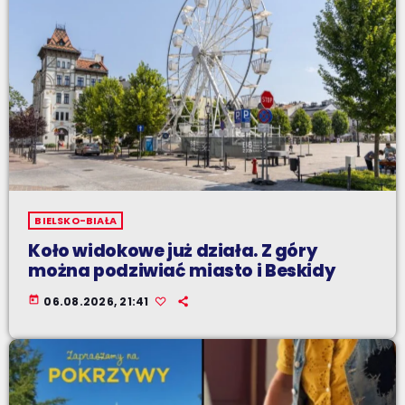
BIELSKO-BIAŁA
Koło widokowe już działa. Z góry
można podziwiać miasto i Beskidy
today
06.08.2026, 21:41