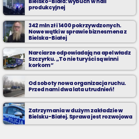
Bielsko-Biała: wybuch w hali
produkcyjnej
342 mln zł i 1400 pokrzywdzonych.
Nowe wątki w sprawie biznesmena z
Bielska-Białej
Narciarze odpowiadają na apel władz
Szczyrku. „To nie turyści są winni
korkom”
Od soboty nowa organizacja ruchu.
Przed nami dwa lata utrudnień!
Zatrzymania w dużym zakładzie w
Bielsku-Białej. Sprawa jest rozwojowa