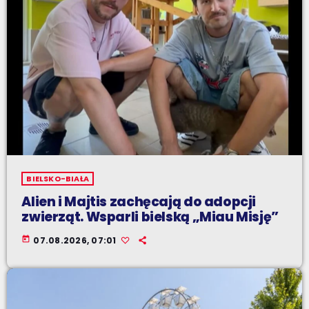
BIELSKO-BIAŁA
Alien i Majtis zachęcają do adopcji
zwierząt. Wsparli bielską „Miau Misję”
today
07.08.2026, 07:01