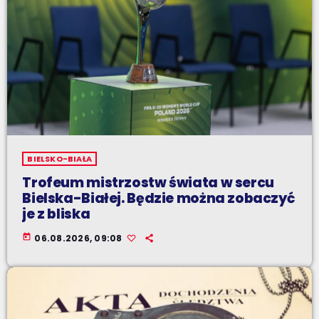
BIELSKO-BIAŁA
Trofeum mistrzostw świata w sercu
Bielska-Białej. Będzie można zobaczyć
je z bliska
today
06.08.2026, 09:08