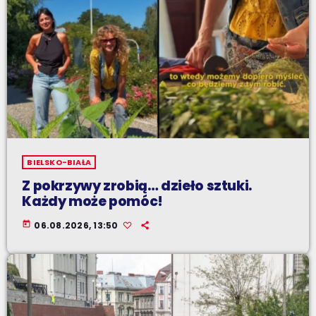
BIELSKO-BIAŁA
Z pokrzywy zrobią… dzieło sztuki.
Każdy może pomóc!
today
06.08.2026, 13:50