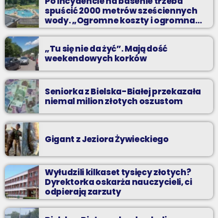
Po incydencie na basenie trzeba
spuścić 2000 metrów sześciennych
wody. „Ogromne koszty i ogromna
praca”
„Tu się nie da żyć”. Mają dość
weekendowych korków
Seniorka z Bielska-Białej przekazała
niemal milion złotych oszustom
Gigant z Jeziora Żywieckiego
Wyłudzili kilkaset tysięcy złotych?
Dyrektorka oskarża nauczycieli, ci
odpierają zarzuty