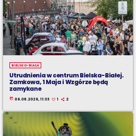
BIELSKO-BIAŁA
Utrudnienia w centrum Bielska-Białej.
Zamkowa, 1 Maja i Wzgórze będą
zamykane
today
06.08.2026, 11:33
1
2