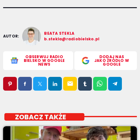
BEATA STEKLA
AUTOR:
b.stekla@radiobielsko.pl
OBSERWUJ RADIO
DODAJ NAS
BIELSKO W GOOGLE
JAKO ŹRÓDŁO W
NEWS
GOOGLE
email
ZOBACZ TAKŻE