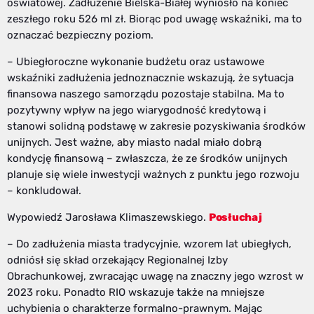
oświatowej. Zadłużenie Bielska-Białej wyniosło na koniec
zeszłego roku 526 ml zł. Biorąc pod uwagę wskaźniki, ma to
oznaczać bezpieczny poziom.
– Ubiegłoroczne wykonanie budżetu oraz ustawowe
wskaźniki zadłużenia jednoznacznie wskazują, że sytuacja
finansowa naszego samorządu pozostaje stabilna. Ma to
pozytywny wpływ na jego wiarygodność kredytową i
stanowi solidną podstawę w zakresie pozyskiwania środków
unijnych. Jest ważne, aby miasto nadal miało dobrą
kondycję finansową – zwłaszcza, że ze środków unijnych
planuje się wiele inwestycji ważnych z punktu jego rozwoju
– konkludował.
Wypowiedź Jarosława Klimaszewskiego.
Posłuchaj
– Do zadłużenia miasta tradycyjnie, wzorem lat ubiegłych,
odniósł się skład orzekający Regionalnej Izby
Obrachunkowej, zwracając uwagę na znaczny jego wzrost w
2023 roku. Ponadto RIO wskazuje także na mniejsze
uchybienia o charakterze formalno-prawnym. Mając