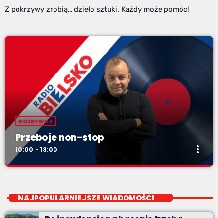
Z pokrzywy zrobią… dzieło sztuki. Każdy może pomóc!
ROZRYWKA
Przeboje non-stop
more_vert
10:00 - 13:00
Przeboje non-stop
close
Najlepsze pasmo towarzyszące na Podbeskidziu! Konkursy,
NAJPOPULARNIEJSZE WIADOMOŚCI
akcje radiowe, rozmowy i oczywiście - starannie
wyselekcjonowane przeboje non-stop!