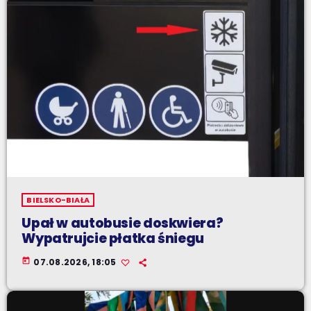
BIELSKO-BIAŁA
Upał w autobusie doskwiera?
Wypatrujcie płatka śniegu
today
07.08.2026, 18:05