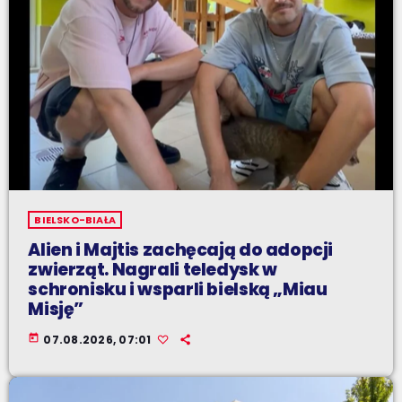
BIELSKO-BIAŁA
Alien i Majtis zachęcają do adopcji
zwierząt. Nagrali teledysk w
schronisku i wsparli bielską „Miau
Misję”
today
07.08.2026, 07:01