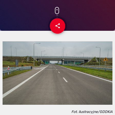
share
email
Fot. ilustracyjne/GDDKiA