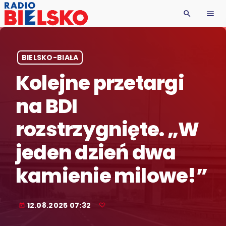
search
menu
BIELSKO-BIAŁA
Kolejne przetargi
na BDI
rozstrzygnięte. „W
jeden dzień dwa
kamienie milowe!”
12.08.2025 07:32
today