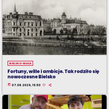
BIELSKO-BIAŁA
Fortuny, wille i ambicje. Tak rodziło się
nowoczesne Bielsko
today
07.08.2026, 15:50