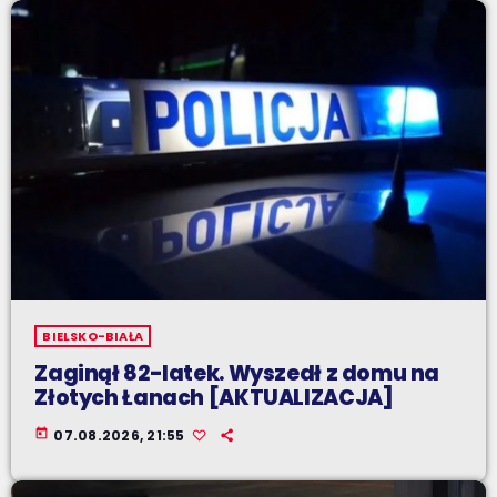
BIELSKO-BIAŁA
Zaginął 82-latek. Wyszedł z domu na
Złotych Łanach [AKTUALIZACJA]
today
07.08.2026, 21:55