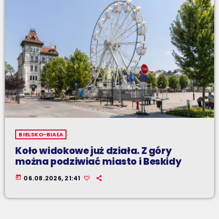
BIELSKO-BIAŁA
Koło widokowe już działa. Z góry
można podziwiać miasto i Beskidy
today
06.08.2026, 21:41