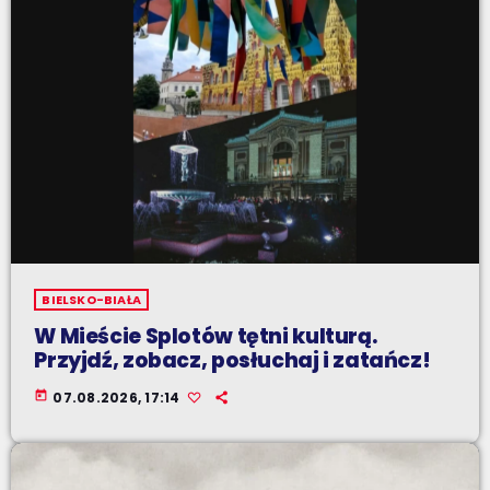
BIELSKO-BIAŁA
W Mieście Splotów tętni kulturą.
Przyjdź, zobacz, posłuchaj i zatańcz!
today
07.08.2026, 17:14