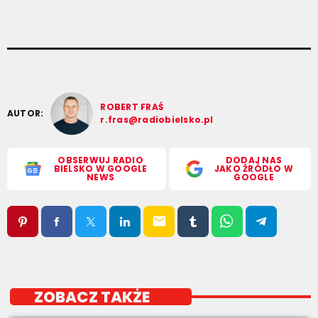
ROBERT FRAŚ
AUTOR:
r.fras@radiobielsko.pl
OBSERWUJ RADIO
DODAJ NAS
BIELSKO W GOOGLE
JAKO ŹRÓDŁO W
NEWS
GOOGLE
email
ZOBACZ TAKŻE