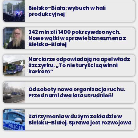
Bielsko-Biała: wybuch w hali
produkcyjnej
342 mln zł i 1400 pokrzywdzonych.
Nowe wątki w sprawie biznesmena z
Bielska-Białej
Narciarze odpowiadają na apel władz
Szczyrku. „To nie turyści są winni
korkom”
Od soboty nowa organizacja ruchu.
Przed nami dwa lata utrudnień!
Zatrzymania w dużym zakładzie w
Bielsku-Białej. Sprawa jest rozwojowa