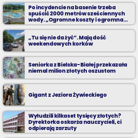
Z Kina Wzięte to audycja w której film występuje roli głównej.
Po incydencie na basenie trzeba
spuścić 2000 metrów sześciennych
wody. „Ogromne koszty i ogromna
praca”
„Tu się nie da żyć”. Mają dość
weekendowych korków
Seniorka z Bielska-Białej przekazała
niemal milion złotych oszustom
Gigant z Jeziora Żywieckiego
Wyłudzili kilkaset tysięcy złotych?
Dyrektorka oskarża nauczycieli, ci
odpierają zarzuty