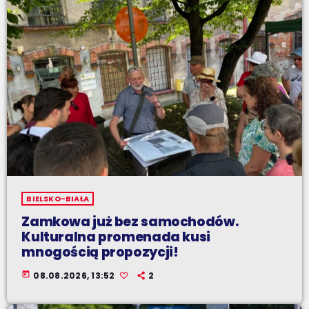
BIELSKO-BIAŁA
Zamkowa już bez samochodów.
Kulturalna promenada kusi
mnogością propozycji!
today
08.08.2026, 13:52
2