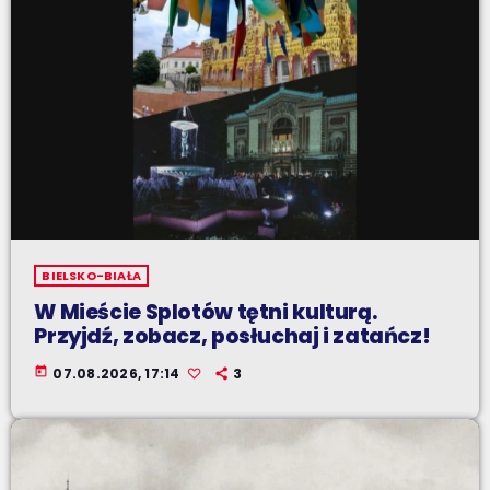
BIELSKO-BIAŁA
W Mieście Splotów tętni kulturą.
Przyjdź, zobacz, posłuchaj i zatańcz!
today
07.08.2026, 17:14
3