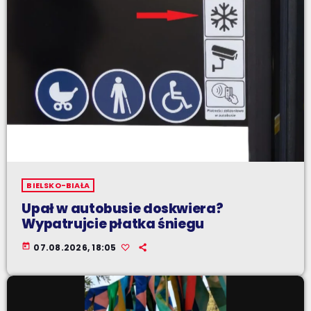
BIELSKO-BIAŁA
Upał w autobusie doskwiera?
Wypatrujcie płatka śniegu
today
07.08.2026, 18:05