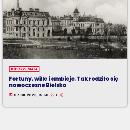
BIELSKO-BIAŁA
Fortuny, wille i ambicje. Tak rodziło się
nowoczesne Bielsko
today
07.08.2026, 15:50
1