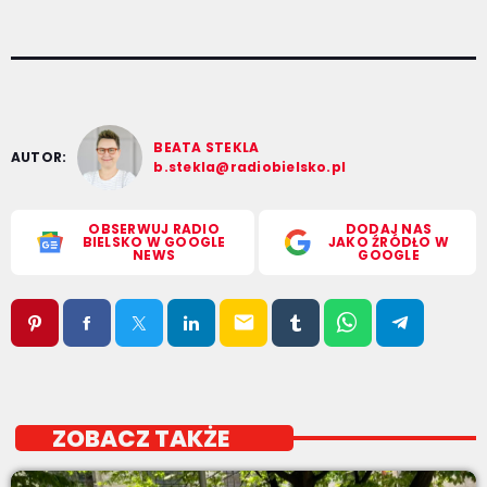
BEATA STEKLA
AUTOR:
b.stekla@radiobielsko.pl
OBSERWUJ RADIO
DODAJ NAS
BIELSKO W GOOGLE
JAKO ŹRÓDŁO W
NEWS
GOOGLE
email
ZOBACZ TAKŻE