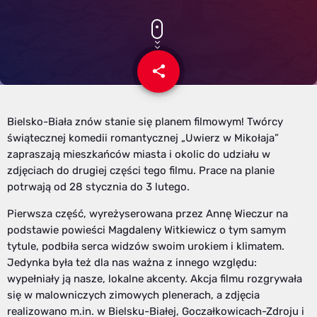
share
email
Bielsko-Biała znów stanie się planem filmowym! Twórcy
świątecznej komedii romantycznej „Uwierz w Mikołaja”
zapraszają mieszkańców miasta i okolic do udziału w
zdjęciach do drugiej części tego filmu. Prace na planie
potrwają od 28 stycznia do 3 lutego.
Pierwsza część, wyreżyserowana przez Annę Wieczur na
podstawie powieści Magdaleny Witkiewicz o tym samym
tytule, podbiła serca widzów swoim urokiem i klimatem.
Jedynka była też dla nas ważna z innego względu:
wypełniały ją nasze, lokalne akcenty. Akcja filmu rozgrywała
się w malowniczych zimowych plenerach, a zdjęcia
realizowano m.in. w Bielsku-Białej, Goczałkowicach-Zdroju i