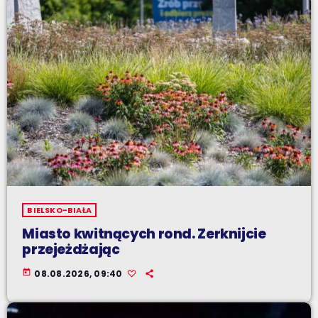
BIELSKO-BIAŁA
Miasto kwitnących rond. Zerknijcie
przejeżdżając
today
08.08.2026, 09:40