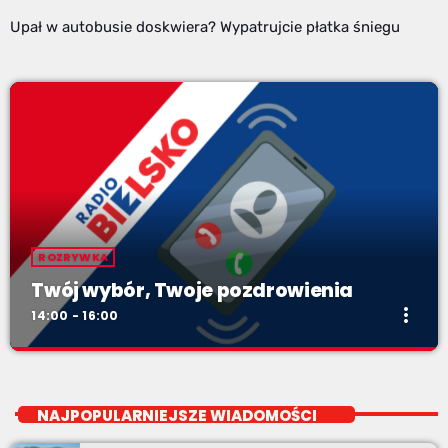
Upał w autobusie doskwiera? Wypatrujcie płatka śniegu
ROZRYWKA
Twój wybór, Twoje pozdrowienia
more_vert
14:00 - 16:00
Twój wybór, Twoje pozdrowienia
close
Niedziele od 14 do 16
NAJPOPULARNIEJSZE WIADOMOŚCI
Zadzwoń do nas, wybierz jedną z dwóch muzycznych