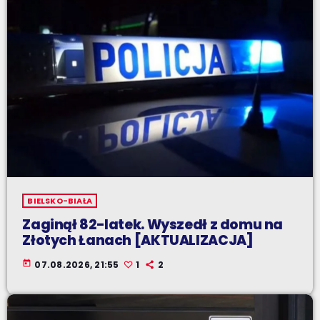
BIELSKO-BIAŁA
Zaginął 82-latek. Wyszedł z domu na
Złotych Łanach [AKTUALIZACJA]
today
07.08.2026, 21:55
1
2