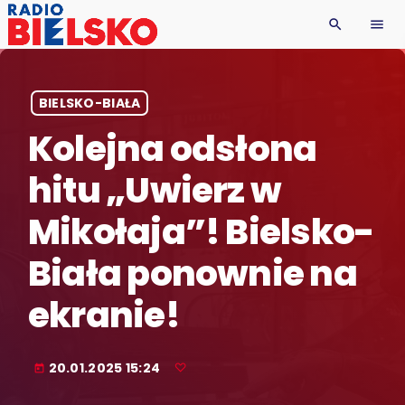
search
menu
BIELSKO-BIAŁA
Kolejna odsłona
hitu „Uwierz w
Mikołaja”! Bielsko-
Biała ponownie na
ekranie!
20.01.2025 15:24
today