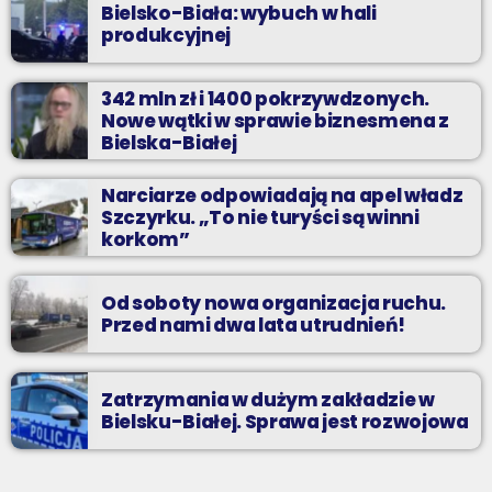
Bielsko-Biała: wybuch w hali
produkcyjnej
342 mln zł i 1400 pokrzywdzonych.
Nowe wątki w sprawie biznesmena z
Bielska-Białej
Narciarze odpowiadają na apel władz
Szczyrku. „To nie turyści są winni
korkom”
Od soboty nowa organizacja ruchu.
Przed nami dwa lata utrudnień!
Zatrzymania w dużym zakładzie w
Bielsku-Białej. Sprawa jest rozwojowa