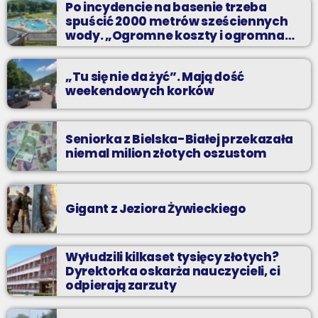
Po incydencie na basenie trzeba
propozycji i pozdrów bliskich na żywo w Radiu BIELSKO.
spuścić 2000 metrów sześciennych
wody. „Ogromne koszty i ogromna
praca”
„Tu się nie da żyć”. Mają dość
weekendowych korków
Seniorka z Bielska-Białej przekazała
niemal milion złotych oszustom
Gigant z Jeziora Żywieckiego
Wyłudzili kilkaset tysięcy złotych?
Dyrektorka oskarża nauczycieli, ci
odpierają zarzuty