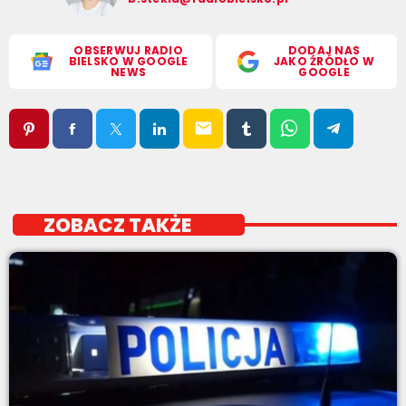
OBSERWUJ RADIO
DODAJ NAS
BIELSKO W GOOGLE
JAKO ŹRÓDŁO W
NEWS
GOOGLE
email
ZOBACZ TAKŻE