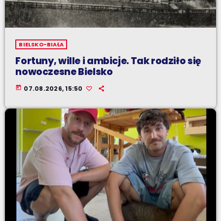
BIELSKO-BIAŁA
Fortuny, wille i ambicje. Tak rodziło się
nowoczesne Bielsko
today
07.08.2026, 15:50