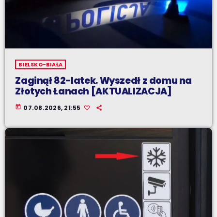
BIELSKO-BIAŁA
Zaginął 82-latek. Wyszedł z domu na
Złotych Łanach [AKTUALIZACJA]
today
07.08.2026, 21:55