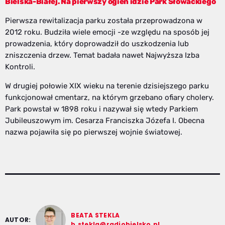
Bielska-Białej. Na pierwszy ogień idzie Park Słowackiego
Pierwsza rewitalizacja parku została przeprowadzona w
2012 roku. Budziła wiele emocji -ze względu na sposób jej
prowadzenia, który doprowadził do uszkodzenia lub
zniszczenia drzew. Temat badała nawet Najwyższa Izba
Kontroli.
W drugiej połowie XIX wieku na terenie dzisiejszego parku
funkcjonował cmentarz, na którym grzebano ofiary cholery.
Park powstał w 1898 roku i nazywał się wtedy Parkiem
Jubileuszowym im. Cesarza Franciszka Józefa I. Obecna
nazwa pojawiła się po pierwszej wojnie światowej.
BEATA STEKLA
AUTOR:
b.stekla@radiobielsko.pl