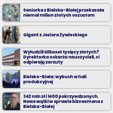
Seniorka z Bielska-Białej przekazała
niemal milion złotych oszustom
Gigant z Jeziora Żywieckiego
Wyłudzili kilkaset tysięcy złotych?
Dyrektorka oskarża nauczycieli, ci
odpierają zarzuty
Bielsko-Biała: wybuch w hali
produkcyjnej
342 mln zł i 1400 pokrzywdzonych.
Nowe wątki w sprawie biznesmena z
Bielska-Białej