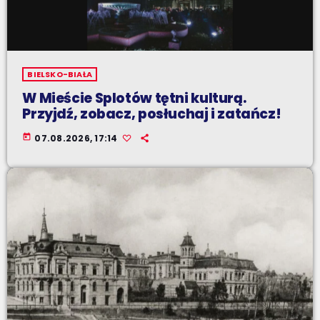
BIELSKO-BIAŁA
W Mieście Splotów tętni kulturą.
Przyjdź, zobacz, posłuchaj i zatańcz!
today
07.08.2026, 17:14