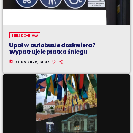
BIELSKO-BIAŁA
Upał w autobusie doskwiera?
Wypatrujcie płatka śniegu
today
07.08.2026, 18:05