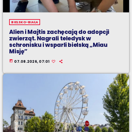
BIELSKO-BIAŁA
Alien i Majtis zachęcają do adopcji
zwierząt. Nagrali teledysk w
schronisku i wsparli bielską „Miau
Misję”
today
07.08.2026, 07:01