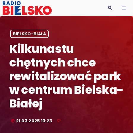
search
menu
BIELSKO-BIAŁA
Kilkunastu
chętnych chce
rewitalizować park
w centrum Bielska-
Białej
21.03.2025 13:23
today