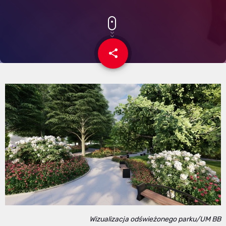
share
email
Wizualizacja odświeżonego parku/UM BB