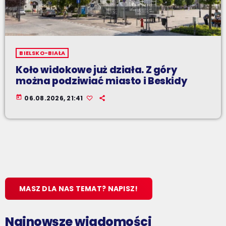
BIELSKO-BIAŁA
Koło widokowe już działa. Z góry
można podziwiać miasto i Beskidy
today
06.08.2026, 21:41
MASZ DLA NAS TEMAT? NAPISZ!
Najnowsze wiadomości