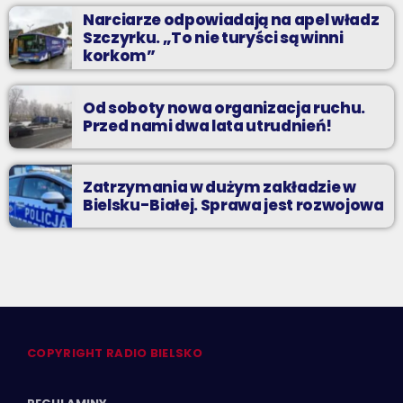
Narciarze odpowiadają na apel władz
Szczyrku. „To nie turyści są winni
korkom”
Od soboty nowa organizacja ruchu.
Przed nami dwa lata utrudnień!
Zatrzymania w dużym zakładzie w
Bielsku-Białej. Sprawa jest rozwojowa
COPYRIGHT RADIO BIELSKO