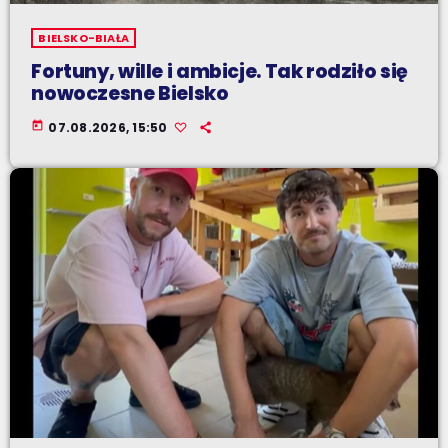
BIELSKO-BIAŁA
Fortuny, wille i ambicje. Tak rodziło się
nowoczesne Bielsko
today
07.08.2026, 15:50