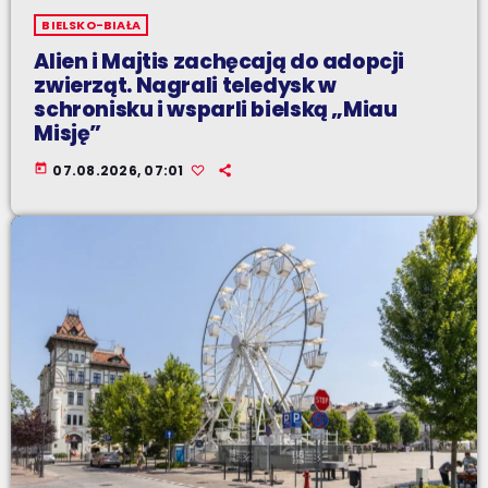
BIELSKO-BIAŁA
Alien i Majtis zachęcają do adopcji
zwierząt. Nagrali teledysk w
schronisku i wsparli bielską „Miau
Misję”
today
07.08.2026, 07:01