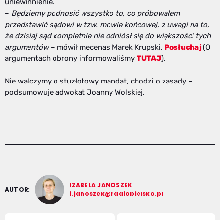
uniewinnienie.
–
Będziemy podnosić wszystko to, co próbowałem
przedstawić sądowi w tzw. mowie końcowej, z uwagi na to,
że dzisiaj sąd kompletnie nie odniósł się do większości tych
argumentów
– mówił mecenas Marek Krupski.
Posłuchaj
(O
argumentach obrony informowaliśmy
TUTAJ
).
Nie walczymy o stuzłotowy mandat, chodzi o zasady –
podsumowuje adwokat Joanny Wolskiej.
IZABELA JANOSZEK
AUTOR:
i.janoszek@radiobielsko.pl