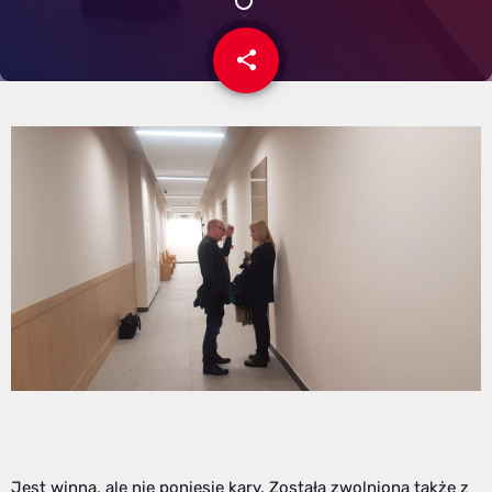
share
email
Jest winna, ale nie poniesie kary. Została zwolniona także z