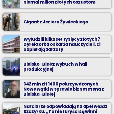
niemal milion złotych oszustom
Gigant z Jeziora Żywieckiego
Wyłudzili kilkaset tysięcy złotych?
Dyrektorka oskarża nauczycieli, ci
odpierają zarzuty
Bielsko-Biała: wybuch w hali
produkcyjnej
342 mln zł i 1400 pokrzywdzonych.
Nowe wątki w sprawie biznesmena z
Bielska-Białej
Narciarze odpowiadają na apel władz
Szczyrku. „To nie turyści są winni