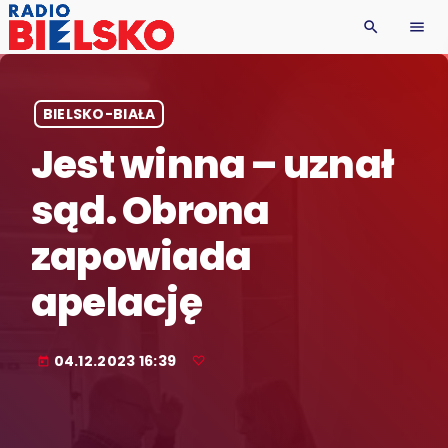
search
menu
BIELSKO-BIAŁA
Jest winna – uznał
sąd. Obrona
zapowiada
apelację
04.12.2023 16:39
today