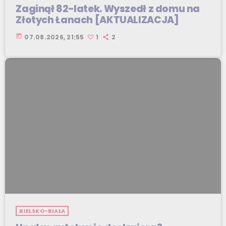
Zaginął 82-latek. Wyszedł z domu na
Złotych Łanach [AKTUALIZACJA]
today
07.08.2026, 21:55
1
2
BIELSKO-BIAŁA