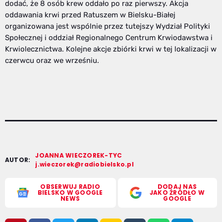
dodać, że 8 osób krew oddało po raz pierwszy. Akcja
oddawania krwi przed Ratuszem w Bielsku-Białej
organizowana jest wspólnie przez tutejszy Wydział Polityki
Społecznej i oddział Regionalnego Centrum Krwiodawstwa i
Krwiolecznictwa. Kolejne akcje zbiórki krwi w tej lokalizacji w
czerwcu oraz we wrześniu.
JOANNA WIECZOREK-TYC
AUTOR:
j.wieczorek@radiobielsko.pl
OBSERWUJ RADIO
DODAJ NAS
BIELSKO W GOOGLE
JAKO ŹRÓDŁO W
NEWS
GOOGLE