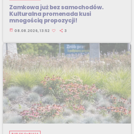
Zamkowa już bez samochodów.
Kulturalna promenada kusi
mnogością propozycji!
today
08.08.2026, 13:52
3
BIELSKO-BIAŁA