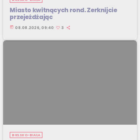
Miasto kwitnących rond. Zerknijcie
przejeżdżając
today
08.08.2026, 09:40
3
BIELSKO-BIAŁA