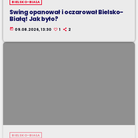
BIELSKO-BIAŁA
Swing opanował i oczarował Bielsko-
Białą! Jak było?
today
09.08.2026, 13:30
1
2
BIELSKO-BIAŁA