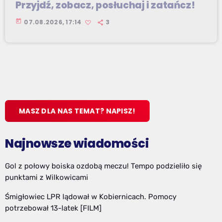
Przyjdź, zobacz, posłuchaj i zatańcz!
today
07.08.2026, 17:14
3
MASZ DLA NAS TEMAT? NAPISZ!
Najnowsze wiadomości
Gol z połowy boiska ozdobą meczu! Tempo podzieliło się
punktami z Wilkowicami
Śmigłowiec LPR lądował w Kobiernicach. Pomocy
potrzebował 13-latek [FILM]