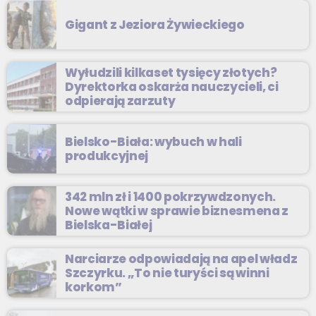
Gigant z Jeziora Żywieckiego
Wyłudzili kilkaset tysięcy złotych?
Dyrektorka oskarża nauczycieli, ci
odpierają zarzuty
Bielsko-Biała: wybuch w hali
produkcyjnej
342 mln zł i 1400 pokrzywdzonych.
Nowe wątki w sprawie biznesmena z
Bielska-Białej
Narciarze odpowiadają na apel władz
Szczyrku. „To nie turyści są winni
korkom”