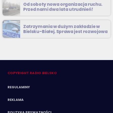
Od soboty nowa organizacja ruchu.
Przed nami dwa lata utrudnień!
Zatrzymania w dużym zakładzie w
Bielsku-Białej. Sprawa jest rozwojowa
COPYRIGHT RADIO BIELSKO
REGULAMINY
REKLAMA
POLITYKA PRYWATNOŚCI