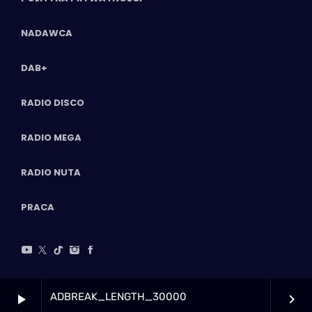
NADAWCA
DAB+
RADIO DISCO
RADIO MEGA
RADIO NUTA
PRACA
ADBREAK_LENGTH_30000
play_arrow
keyboard_arrow_right