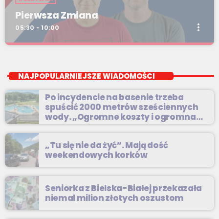
Pierwsza Zmiana
more_vert
05:30 - 10:00
Pierwsza Zmiana
close
od poniedziałku do piątku od 5:30
NAJPOPULARNIEJSZE WIADOMOŚCI
Codziennie od poniedziałku do piątku od 5:30 do 10.
Po incydencie na basenie trzeba
spuścić 2000 metrów sześciennych
wody. „Ogromne koszty i ogromna
praca”
„Tu się nie da żyć”. Mają dość
weekendowych korków
Seniorka z Bielska-Białej przekazała
niemal milion złotych oszustom